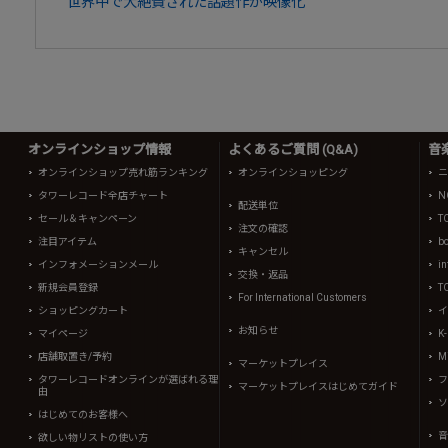
世界中で大絶賛された話題作が映像化
オンラインショップ情報
よくあるご質問 (Q&A)
音
オンラインショップ売れ筋ランキング
オンラインショッピング
ニ
タワーレコード全店チャート
N
配送単位
セール＆キャンペーン
T
注文の確認
注目アイテム
b
キャンセル
インフォメーションメール
in
交換・返品
新規会員登録
T
For International Customers
ショッピングカート
イ
お知らせ
マイページ
K
店舗取置き/予約
Mi
マーケットプレイス
タワーレコードオンラインが選ばれる理
フ
マーケットプレイスはじめてガイド
由
ソ
はじめてのお客様へ
音
欲しい物リストの使い方