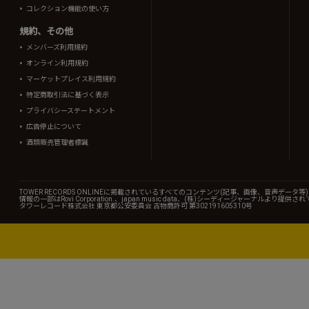
コレクション機能の使い方
規約、その他
メンバーズ利用規約
オンライン利用規約
マーケットプレイス利用規約
特定商取引法に基づく表示
プライバシーステートメント
広告停止について
酒類販売管理者標識
TOWER RECORDS ONLINEに掲載されているすべてのコンテンツ(記事、画像、音声デ
情報の一部はRovi Corporation.、japan music data、(株)シーディージャーナルより提供
タワーレコード株式会社 東京都公安委員会 古物商許可 第302191605310号