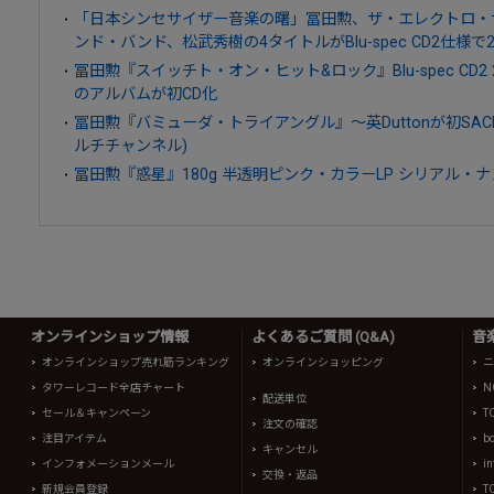
「日本シンセサイザー音楽の曙」冨田勲、ザ・エレクトロ・
ンド・バンド、松武秀樹の4タイトルがBlu-spec CD2仕様で2
冨田勲『スイッチト・オン・ヒット&ロック』Blu-spec CD2 
のアルバムが初CD化
冨田勲『バミューダ・トライアングル』～英Duttonが初SA
ルチチャンネル)
冨田勲『惑星』180g 半透明ピンク・カラーLP シリアル・ナ
オンラインショップ情報
よくあるご質問 (Q&A)
音
オンラインショップ売れ筋ランキング
オンラインショッピング
ニ
タワーレコード全店チャート
N
配送単位
セール＆キャンペーン
T
注文の確認
注目アイテム
b
キャンセル
インフォメーションメール
in
交換・返品
新規会員登録
T