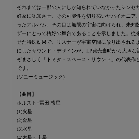
それまでは一部の人にしか知られていなかったシンセ
好家に認知させ、その可能性を切り拓いたパイオニア、
ったアルバム。その目は無限の宇宙に向けられ、未知
ザーにとって格好の舞台であることを示しました。従
せた特殊効果で、リスナーが宇宙空間に放り出される
にしたサウンド・デザインが、LP発売当時から大きな
ぞまさしく「トミタ・スペース・サウンド」の代表作
です。
(ソニーミュージック)
【曲目】
ホルスト=冨田:惑星
(1)火星
(2)金星
(3)水星
(4)木星～土星