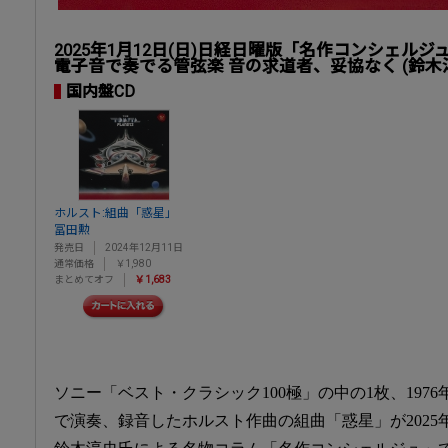
2025年1月12日(日)日経日曜版「名作コンシェル
電子音で奏でる管弦楽 音の求道者、妥協なく (鈴木
国内盤CD
ホルスト:組曲「惑星」
冨田勲
発売日
2024年12月11日
通常価格
￥1,980
まとめてオフ
￥1,683
ソニー「ベスト・クラシック100極」の中の1枚、197
で演奏、録音したホルスト作曲の組曲「惑星」が2025