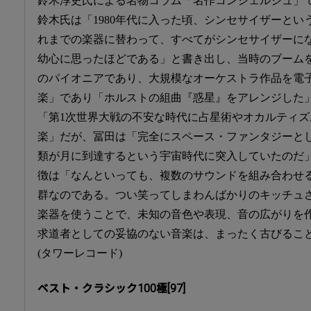
鈴木淳史氏による名物コラム「名作コンシェルジュ」
鈴木氏は「1980年代に入った頃、シンセサイザーと
れまでの楽器に替わって、すべてがシンセサイザーに
幼心に思ったほどである」と書き出し、当時のブーム
のパイオニアであり、大規模なオーケストラ作品を電
楽」であり「ホルストの組曲『惑星』をアレンジした
「第1次世界大戦の不安な時代に占星術やオカルティ
楽」だが、冨田は「完全にスペース・ファンタジーと
類が月に到達するという宇宙時代に突入していたのだ
徴は「なんといっても、複数のサウンドを組み合わせ
群なのである。つい笑ってしまわんばかりのキッチュ
楽器を使うことで、未知の音色や表現、音の広がりを
求道者としての妥協のない音楽は、まったく古びるこ
(タワーレコード)
ベスト・クラシック100極[97]