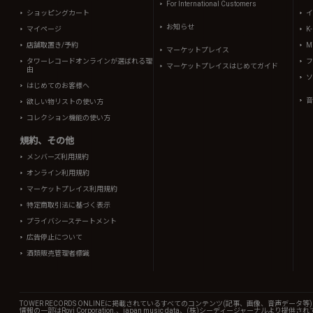
For International Customers
ショッピングカート
イ
お知らせ
マイページ
K
店舗取置き/予約
Mi
マーケットプレイス
タワーレコードオンラインが選ばれる理
フ
マーケットプレイスはじめてガイド
由
ソ
はじめてのお客様へ
音
欲しい物リストの使い方
コレクション機能の使い方
規約、その他
メンバーズ利用規約
オンライン利用規約
マーケットプレイス利用規約
特定商取引法に基づく表示
プライバシーステートメント
広告停止について
酒類販売管理者標識
TOWER RECORDS ONLINEに掲載されているすべてのコンテンツ(記事、画像、音声デ
情報の一部はRovi Corporation.、japan music data、(株)シーディージャーナルより提供