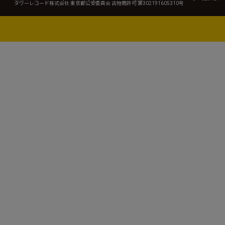
タワーレコード株式会社 東京都公安委員会 古物商許可 第302191605310号