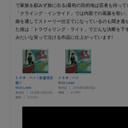
で家族を顧みず旅に出る(最初の目的地は芸者も待って
「クライング・インサイド」では内面での葛藤を歌い
曲を通してストーリー仕立てになっているのも聞き逃
た彼は「トラヴェリング・ライト」でどんな決断を下
みたいな笑って泣ける作品に仕上がっています!
トキオ・ベイ＜数量限定
トキオ・ベイ
盤＞
Nick Lowe
Nick Lowe
発売日
2018年06月05日
価格
￥3,080
発売日
2018年12月25日
価格
￥2,420