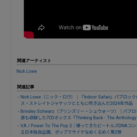
関連アーティスト
Nick Lowe
関連記事
Nick Lowe（ニック・ロウ）｜『Indoor Safari』パ
ス・ストレイトジャケッツとともに吹き込んだ2024年作品
Brinsley Schwarz（ブリンズリー・シュウォーツ）｜パ
源も収録した7CDボックス『Thinking Back - The Anthology 
V.A / Power To The Pop 2｜帰ってきたビートルズ
る日本独自企画、ポップでサイケなめくるめく第2弾