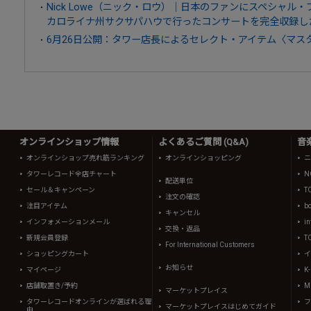
Nick Lowe（ニック・ロウ）｜日本のファンにスペシャル・
カロライナ州サクサパハウで行ったコンサートを完全収録し
6月26日公開：タワー店長によるセレクト・アイテム〈マス
オンラインショップ情報
よくあるご質問 (Q&A)
音
オンラインショップ売れ筋ランキング
オンラインショッピング
ニ
タワーレコード全店チャート
N
配送単位
セール＆キャンペーン
T
注文の確認
注目アイテム
b
キャンセル
インフォメーションメール
in
交換・返品
新規会員登録
T
For International Customers
ショッピングカート
イ
お知らせ
マイページ
K
店舗取置き/予約
Mi
マーケットプレイス
タワーレコードオンラインが選ばれる理
フ
マーケットプレイスはじめてガイド
由