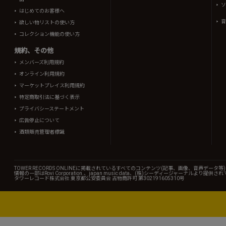
ソ
はじめてのお客様へ
音
欲しい物リストの使い方
コレクション機能の使い方
規約、その他
メンバーズ利用規約
オンライン利用規約
マーケットプレイス利用規約
特定商取引法に基づく表示
プライバシーステートメント
広告停止について
酒類販売管理者標識
TOWER RECORDS ONLINEに掲載されているすべてのコンテンツ(記事、画像、音声デ
情報の一部はRovi Corporation.、japan music data、(株)シーディージャーナルより提供
タワーレコード株式会社 東京都公安委員会 古物商許可 第302191605310号