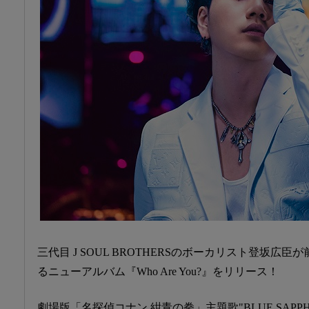
三代目 J SOUL BROTHERSのボーカリスト登坂広
るニューアルバム『Who Are You?』をリリース！
劇場版「名探偵コナン 紺青の拳」主題歌"BLUE SAPP