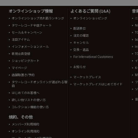
オンラインショップ情報
よくあるご質問 (Q&A)
音
オンラインショップ売れ筋ランキング
オンラインショッピング
ニ
タワーレコード全店チャート
N
配送単位
セール＆キャンペーン
T
注文の確認
注目アイテム
b
キャンセル
インフォメーションメール
in
交換・返品
新規会員登録
T
For International Customers
ショッピングカート
イ
お知らせ
マイページ
K
店舗取置き/予約
Mi
マーケットプレイス
タワーレコードオンラインが選ばれる理
フ
マーケットプレイスはじめてガイド
由
ソ
はじめてのお客様へ
音
欲しい物リストの使い方
コレクション機能の使い方
規約、その他
メンバーズ利用規約
オンライン利用規約