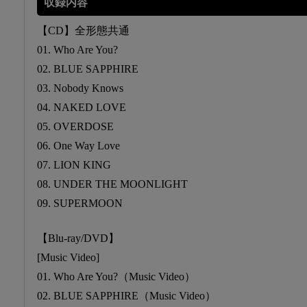
収録内容
【CD】全形態共通
01. Who Are You?
02. BLUE SAPPHIRE
03. Nobody Knows
04. NAKED LOVE
05. OVERDOSE
06. One Way Love
07. LION KING
08. UNDER THE MOONLIGHT
09. SUPERMOON
【Blu-ray/DVD】
[Music Video]
01. Who Are You?（Music Video）
02. BLUE SAPPHIRE（Music Video）