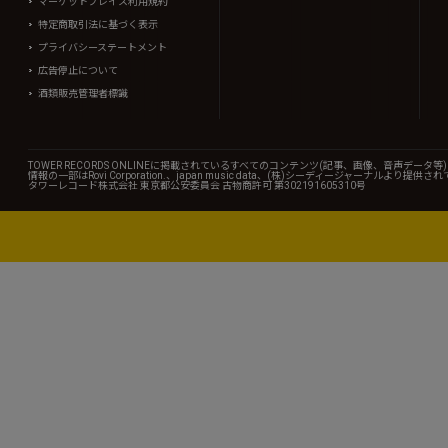
マーケットプレイス利用規約
特定商取引法に基づく表示
プライバシーステートメント
広告停止について
酒類販売管理者標識
TOWER RECORDS ONLINEに掲載されているすべてのコンテンツ(記事、画像、音声デ
情報の一部はRovi Corporation.、japan music data、(株)シーディージャーナルより提供
タワーレコード株式会社 東京都公安委員会 古物商許可 第302191605310号