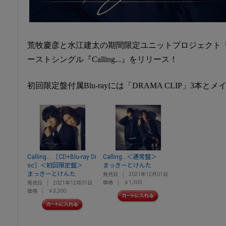
荒牧慶彦と水江建太の期間限定ユニットプロジェクト
ーストシングル『Calling...』をリリース！
初回限定盤付属Blu-rayには「DRAMA CLIP」3本と
Calling... ［CD+Blu-ray Di
Calling...＜通常盤＞
sc］＜初回限定盤＞
まっきーとけんた
まっきーとけんた
発売日
2021年12月01日
価格
￥1,300
発売日
2021年12月01日
価格
￥3,300