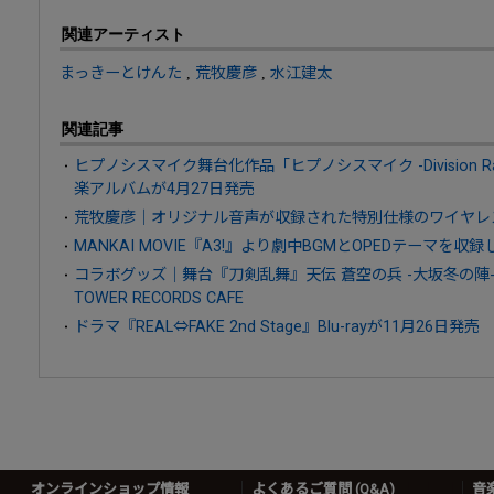
関連アーティスト
まっきーとけんた
,
荒牧慶彦
,
水江建太
関連記事
ヒプノシスマイク舞台化作品「ヒプノシスマイク -Division Rap Ba
楽アルバムが4月27日発売
荒牧慶彦｜オリジナル音声が収録された特別仕様のワイヤレ
MANKAI MOVIE『A3!』より劇中BGMとOPEDテーマを収
コラボグッズ｜舞台『刀剣乱舞』天伝 蒼空の兵 -大坂冬の陣- &
TOWER RECORDS CAFE
ドラマ『REAL⇔FAKE 2nd Stage』Blu-rayが11月26日発売
オンラインショップ情報
よくあるご質問 (Q&A)
音