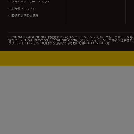
プライバシーステートメント
広告停止について
酒類販売管理者標識
TOWER RECORDS ONLINEに掲載されているすべてのコンテンツ(記事、画像、音声デ
情報の一部はRovi Corporation.、japan music data、(株)シーディージャーナルより提供
タワーレコード株式会社 東京都公安委員会 古物商許可 第302191605310号