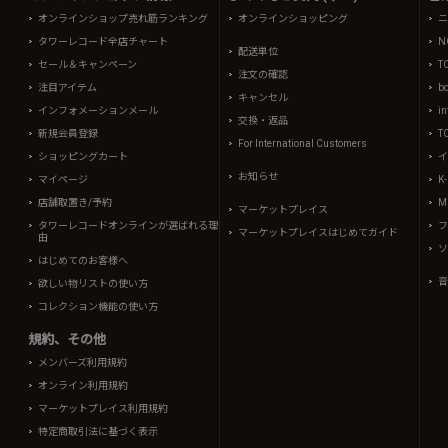
オンラインショップ売れ筋ランキング
オンラインショッピング
ニ
タワーレコード全店チャート
N
配送単位
セール＆キャンペーン
T
注文の確認
注目アイテム
b
キャンセル
インフォメーションメール
in
交換・返品
新規会員登録
T
For International Customers
ショッピングカート
イ
お知らせ
マイページ
K
店舗取置き/予約
Mi
マーケットプレイス
タワーレコードオンラインが選ばれる理
フ
マーケットプレイスはじめてガイド
由
ソ
はじめてのお客様へ
音
欲しい物リストの使い方
コレクション機能の使い方
規約、その他
メンバーズ利用規約
オンライン利用規約
マーケットプレイス利用規約
特定商取引法に基づく表示