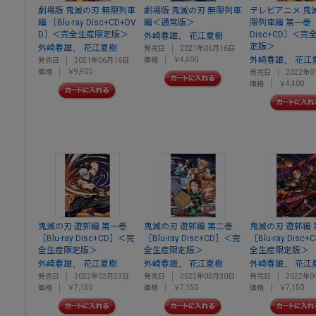
劇場版 鬼滅の刃 無限列車
劇場版 鬼滅の刃 無限列車
テレビアニメ 鬼
編 ［Blu-ray Disc+CD+DV
編＜通常版＞
限列車編 第一巻 ［B
D］＜完全生産限定版＞
Disc+CD］＜
、
外崎春雄
花江夏樹
定版＞
、
外崎春雄
花江夏樹
発売日
2021年06月16日
、
外崎春雄
花江
価格
￥4,400
発売日
2021年06月16日
価格
￥9,900
発売日
2022年0
価格
￥4,400
鬼滅の刃 遊郭編 第一巻
鬼滅の刃 遊郭編 第二巻
鬼滅の刃 遊郭編
［Blu-ray Disc+CD］＜完
［Blu-ray Disc+CD］＜完
［Blu-ray Disc
全生産限定版＞
全生産限定版＞
全生産限定版＞
、
、
、
外崎春雄
花江夏樹
外崎春雄
花江夏樹
外崎春雄
花江
発売日
2022年02月23日
発売日
2022年03月30日
発売日
2022年0
価格
￥7,150
価格
￥7,150
価格
￥7,150