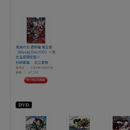
鬼滅の刃 遊郭編 第五巻
［Blu-ray Disc+CD］＜完
全生産限定版＞
、
外崎春雄
花江夏樹
発売日
2022年06月29日
価格
￥7,150
DVD