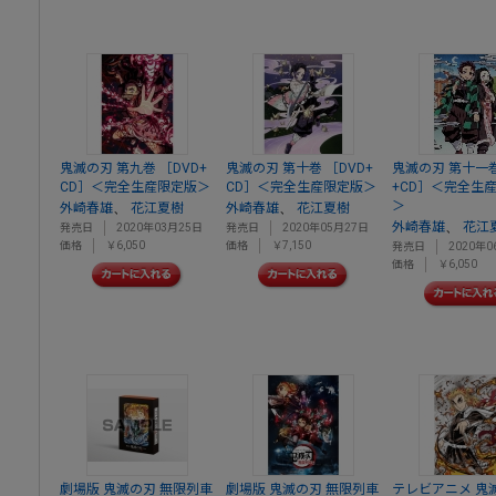
鬼滅の刃 第九巻 ［DVD+
鬼滅の刃 第十巻 ［DVD+
鬼滅の刃 第十一巻
CD］＜完全生産限定版＞
CD］＜完全生産限定版＞
+CD］＜完全生
＞
、
、
外崎春雄
花江夏樹
外崎春雄
花江夏樹
、
外崎春雄
花江
発売日
2020年03月25日
発売日
2020年05月27日
価格
￥6,050
価格
￥7,150
発売日
2020年0
価格
￥6,050
劇場版 鬼滅の刃 無限列車
劇場版 鬼滅の刃 無限列車
テレビアニメ 鬼