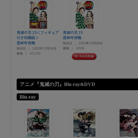
鬼滅の刃 23＜フィギュア
鬼滅の刃 23
付き同梱版＞
吾峠呼世晴
吾峠呼世晴
発売日
2020年12月04日
価格
￥506
発売日
2020年12月04日
価格
￥5,720
アニメ『鬼滅の刃』Blu-ray&DVD
Blu-ray