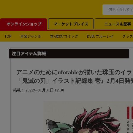
オンラインショップ
マーケットプレイス
ニュース＆記事
TOP
音楽ジャンル
本/雑誌/コミック
DVD/ブルーレイ
グッズ
アニメのためにufotableが描いた珠玉の
「鬼滅の刃」イラスト記録集 壱』2月4日発
掲載： 2022年01月31日 12:30