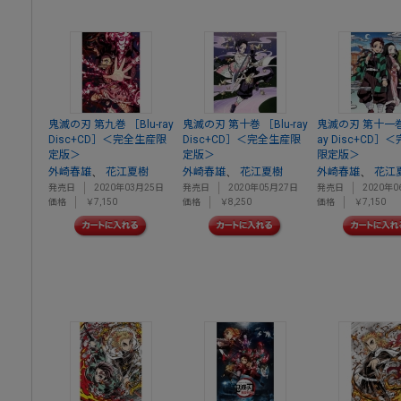
鬼滅の刃 第九巻 ［Blu-ray
鬼滅の刃 第十巻 ［Blu-ray
鬼滅の刃 第十一巻 
Disc+CD］＜完全生産限
Disc+CD］＜完全生産限
ay Disc+CD］
定版＞
定版＞
限定版＞
、
、
、
外崎春雄
花江夏樹
外崎春雄
花江夏樹
外崎春雄
花江
発売日
2020年03月25日
発売日
2020年05月27日
発売日
2020年0
価格
￥7,150
価格
￥8,250
価格
￥7,150