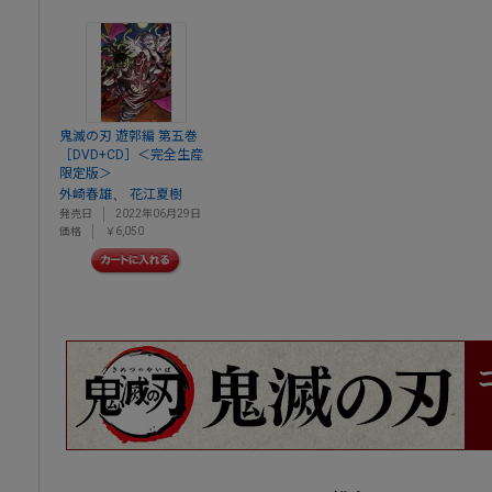
鬼滅の刃 遊郭編 第五巻
［DVD+CD］＜完全生産
限定版＞
、
外崎春雄
花江夏樹
発売日
2022年06月29日
価格
￥6,050