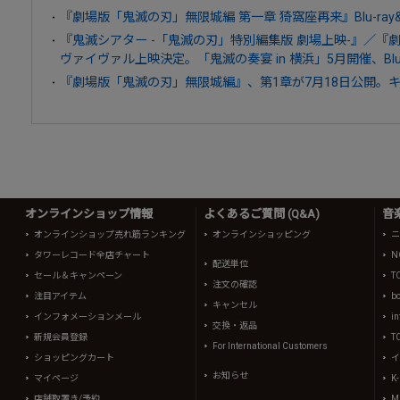
『劇場版「鬼滅の刃」無限城編 第一章 猗窩座再来』Blu-ray&
『鬼滅シアター -「鬼滅の刃」特別編集版 劇場上映-』／
ヴァイヴァル上映決定。「鬼滅の奏宴 in 横浜」5月開催、Blu
『劇場版「鬼滅の刃」無限城編』、第1章が7月18日公開。
オンラインショップ情報
よくあるご質問 (Q&A)
音
オンラインショップ売れ筋ランキング
オンラインショッピング
ニ
タワーレコード全店チャート
N
配送単位
セール＆キャンペーン
T
注文の確認
注目アイテム
b
キャンセル
インフォメーションメール
in
交換・返品
新規会員登録
T
For International Customers
ショッピングカート
イ
お知らせ
マイページ
K
店舗取置き/予約
Mi