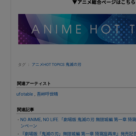
▼アニメ総合ページはこちら
タグ ：
アニメHOT TOPICS
鬼滅の刃
関連アーティスト
ufotable
,
吾峠呼世晴
関連記事
NO ANIME, NO LIFE.「劇場版 鬼滅の刃 無限城編 第一章 猗
ンペーン
『劇場版「鬼滅の刃」無限城編 第一章 猗窩座再来』発売記