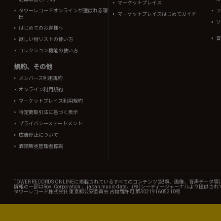
マーケットプレイス
タワーレコードオンラインが選ばれる理
フ
マーケットプレイスはじめてガイド
由
ソ
はじめてのお客様へ
音
欲しい物リストの使い方
コレクション機能の使い方
規約、その他
メンバーズ利用規約
オンライン利用規約
マーケットプレイス利用規約
特定商取引法に基づく表示
プライバシーステートメント
広告停止について
酒類販売管理者標識
TOWER RECORDS ONLINEに掲載されているすべてのコンテンツ(記事、画像、音声デ
情報の一部はRovi Corporation.、japan music data、(株)シーディージャーナルより提供
タワーレコード株式会社 東京都公安委員会 古物商許可 第302191605310号