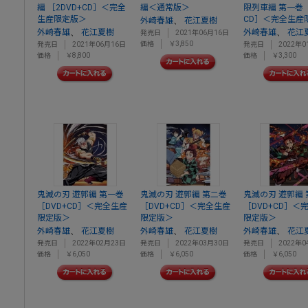
編 ［2DVD+CD］＜完全
編＜通常版＞
限列車編 第一巻 
生産限定版＞
CD］＜完全生産
、
外崎春雄
花江夏樹
、
、
外崎春雄
花江夏樹
外崎春雄
花江
発売日
2021年06月16日
価格
￥3,850
発売日
2021年06月16日
発売日
2022年0
価格
￥8,800
価格
￥3,300
鬼滅の刃 遊郭編 第一巻
鬼滅の刃 遊郭編 第二巻
鬼滅の刃 遊郭編
［DVD+CD］＜完全生産
［DVD+CD］＜完全生産
［DVD+CD］＜
限定版＞
限定版＞
限定版＞
、
、
、
外崎春雄
花江夏樹
外崎春雄
花江夏樹
外崎春雄
花江
発売日
2022年02月23日
発売日
2022年03月30日
発売日
2022年0
価格
￥6,050
価格
￥6,050
価格
￥6,050