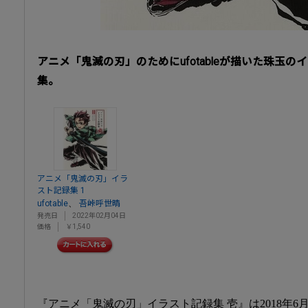
アニメ「鬼滅の刃」のためにufotableが描いた珠玉
集。
アニメ「鬼滅の刃」イラ
スト記録集 1
、
ufotable
吾峠呼世晴
発売日
2022年02月04日
価格
￥1,540
『アニメ「鬼滅の刃」イラスト記録集 壱』は2018年6月