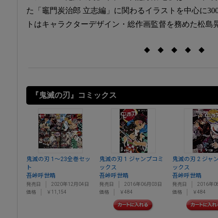
た「竈門炭治郎 立志編」に関わるイラストを中心に30
トはキャラクターデザイン・総作画監督を務めた松島
◆ ◆ ◆ ◆ ◆
『鬼滅の刃』コミックス
鬼滅の刃 1～23全巻セッ
鬼滅の刃 1 ジャンプコミ
鬼滅の刃 2 ジャ
ト
ックス
ックス
吾峠呼世晴
吾峠呼世晴
吾峠呼世晴
発売日
2020年12月04日
発売日
2016年06月03日
発売日
2016年0
価格
￥11,154
価格
￥484
価格
￥484