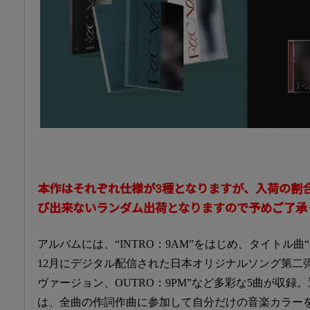
本作はそれぞれ仕様が3種となりますが、入荷の割
び出来ないランダム出荷となりますので予めご了承
アルバムには、“INTRO：9AM”をはじめ、タイトル曲“CRA
12月にデジタル配信された日本オリジナルソング第二弾“WH
ヴァージョン、OUTRO：9PM”など多彩な5曲が収録
は、全曲の作詞作曲に参加して自分だけの音楽カラー