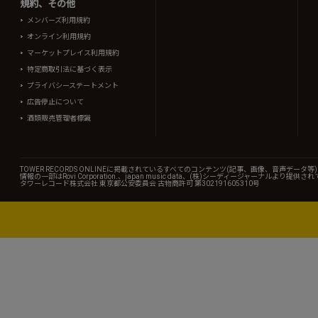
規約、その他
メンバーズ利用規約
オンライン利用規約
マーケットプレイス利用規約
特定商取引法に基づく表示
プライバシーステートメント
広告停止について
酒類販売管理者標識
TOWER RECORDS ONLINEに掲載されているすべてのコンテンツ(記事、画像、音声デ
情報の一部はRovi Corporation.、japan music data、(株)シーディージャーナルより提供
タワーレコード株式会社 東京都公安委員会 古物商許可 第302191605310号