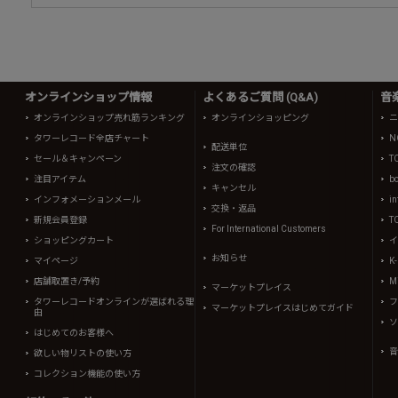
オンラインショップ情報
よくあるご質問 (Q&A)
音
オンラインショップ売れ筋ランキング
オンラインショッピング
ニ
タワーレコード全店チャート
N
配送単位
セール＆キャンペーン
T
注文の確認
注目アイテム
b
キャンセル
インフォメーションメール
in
交換・返品
新規会員登録
T
For International Customers
ショッピングカート
イ
お知らせ
マイページ
K
店舗取置き/予約
Mi
マーケットプレイス
タワーレコードオンラインが選ばれる理
フ
マーケットプレイスはじめてガイド
由
ソ
はじめてのお客様へ
音
欲しい物リストの使い方
コレクション機能の使い方