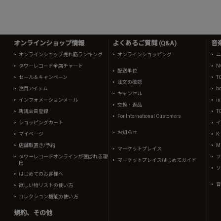
オンラインショップ情報
よくあるご質問 (Q&A)
音
オンラインショップ売れ筋ランキング
オンラインショッピング
ニ
タワーレコード全店チャート
N
配送単位
セール＆キャンペーン
T
注文の確認
注目アイテム
b
キャンセル
インフォメーションメール
in
交換・返品
新規会員登録
T
For International Customers
ショッピングカート
イ
お知らせ
マイページ
K
店舗取置き/予約
Mi
マーケットプレイス
タワーレコードオンラインが選ばれる理
フ
マーケットプレイスはじめてガイド
由
ソ
はじめてのお客様へ
音
欲しい物リストの使い方
コレクション機能の使い方
規約、その他