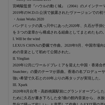
宮崎駿監督『ハウルの動く城』（2004）のメインテー
2019年のW.D.O.公演で披露されたヴァージョンでの
・Asian Works 2020
パンデミックの真っ只中にあった2020年、久石が手
を３つの楽章から構成される組曲としてまとめたもの
I. Will be the wind
LEXUS CHINAの委嘱で作曲。2020年9月、中国市
めの音楽として初めて公開された。
II. Yinglian
2020年12月にワールドプレミアを迎えた中国・香港合作
Snatchter』の愛のテーマが原曲。香港の名プロデュ
強い希望で久石との10年ぶりの再タッグが実現した。
III. Xpark
2020年8月台湾・高鉄桃園駅前にグランドオープンした
ために久石が書き下ろした全7曲の館内音楽から、水
気分で帰って欲しい」と意図して作曲したEXIT用の楽