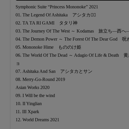
Symphonic Suite “Princess Mononoke” 2021
01. The Legend Of Ashitaka アシタカ𦻙記
02. TA TA RI GAMI タタリ神
03. The Journey Of The West ～ Kodamas 旅立ち
04. The Demon Power ～ The Forest Of The Dear
05. Mononoke Hime もののけ姫
06. The World Of The Dead ～ Adagio Of Life 
ョ
07. Ashitaka And San アシタカとサン
08. Merry-Go-Round 2019
Asian Works 2020
09. I Will be the wind
10. II Yinglian
11. III Xpark
12. World Dreams 2021