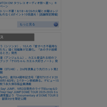
WITCH ON! タワレコ オーディオ祭～夏～」キ
ペーン
トリー不要！8/18～8/26の火曜と水曜はレジ
もれなくdポイント10倍還元！(店舗限定開催)
もっと見る
う（シソンヌ）、10人の「愛すべき不器用な
たち」描く短編集が文庫化。「あの子が故郷
るとき」発売
凜（アンジュルム）、カエル愛溢れる初のフ
ブック「ケロちゃん カエル大好きノート」発
舞（STU48）、2nd写真集より先行カット第2
開
s-My-Ft2、創刊64周年記念号「週刊TVガイド20
年8月14日号」2パターン表紙飾る。デビュー15
祝う永久保存版企画満載
! Say! JUMP、9月2日発売のライヴBlu-ray＆D
Hey! Say! JUMP DOME TOUR 2025-2026 S s
通常盤より「Documentary of DOME TOUR S
y」冒頭3分を限定公開