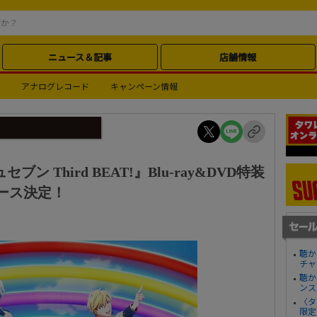
ニュース＆記事
店舗情報
アナログレコード
キャンペーン情報
 Third BEAT!』Blu-ray&DVD特装
リース決定！
聴か
チャ
聴か
ンス
〈タ
限定