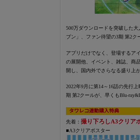
500万ダウンロードを突破した
ブン」、ファン待望の3期 第2
アプリだけでなく、登場するアイ
の展開他、イベント、雑誌、商
開し、国内外でさらなる盛り上
2022年9月に第14～16話の先行
期 第2クールが、早くもBlu-ray
タワレコ連動購入特典
撮り下ろしA3クリアポ
先着：
■A3クリアポスター