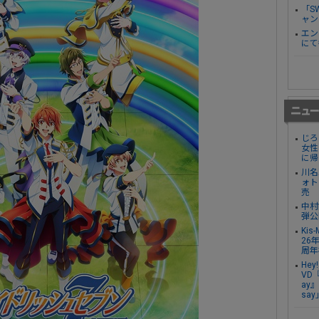
「S
ャン
エン
にて
じろ
女性
に帰
川名
ォト
売
中村
弾公
Ki
26
周年
Hey
VD『
ay』
sa