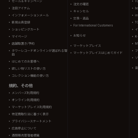
セール＆キャンペーン
T
注文の確認
注目アイテム
b
キャンセル
インフォメーションメール
in
交換・返品
新規会員登録
T
For International Customers
ショッピングカート
イ
お知らせ
マイページ
K
店舗取置き/予約
Mi
マーケットプレイス
タワーレコードオンラインが選ばれる理
フ
マーケットプレイスはじめてガイド
由
ソ
はじめてのお客様へ
音
欲しい物リストの使い方
コレクション機能の使い方
規約、その他
メンバーズ利用規約
オンライン利用規約
マーケットプレイス利用規約
特定商取引法に基づく表示
プライバシーステートメント
広告停止について
酒類販売管理者標識