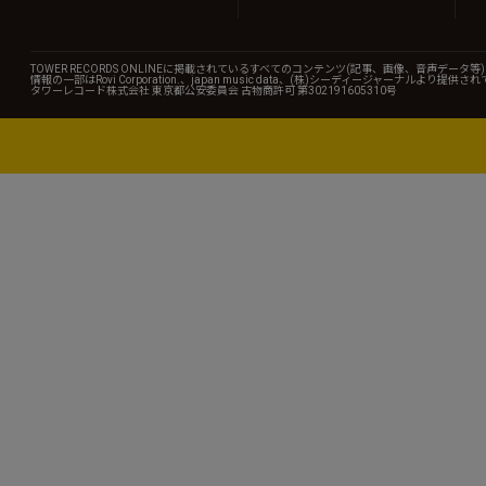
TOWER RECORDS ONLINEに掲載されているすべてのコンテンツ(記事、画像、音声デ
情報の一部はRovi Corporation.、japan music data、(株)シーディージャーナルより提供
タワーレコード株式会社 東京都公安委員会 古物商許可 第302191605310号