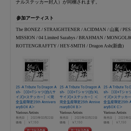
ナルステッカー封入）が同梱されます。
参加アーティスト
The BONEZ / STRAIGHTENER / ACIDMAN / 山嵐 / PES 
MISSION / 04 Limited Sazabys / BRAHMAN / MONGOL8
ROTTENGRAFFTY / HEY-SMITH / Dragon Ash(新曲)
25 -A Tribute To Dragon A
25 -A Tribute To Dragon A
25 -A Tribute To
sh- ［CD+Tシャツ(白/Lサ
sh- ［CD+Tシャツ(白/XL
sh- ［CD+Tシャ
イズ)+ステッカー］＜完
サイズ)+ステッカー］＜
イズ)+ステッカ
全生産限定25th Annivers
完全生産限定25th Annive
全生産限定25th An
aryBOX A＞
rsaryBOX B＞
aryBOX C＞
Various Artists
Various Artists
Various Artists
発売日
2023年02月22日
発売日
2023年02月22日
発売日
2023年0
価格
￥7,150
価格
￥7,150
価格
￥7,150