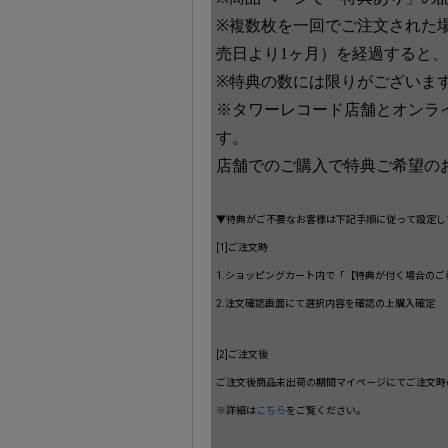
※複数枚を一回でご注文された
売日より1ヶ月）を経過すると
※特典の数には限りがございま
※タワーレコード店舗とオンラ
す。
店舗でのご購入で特典ご希望の
▼特典がご不要なお客様は下記手順に従って設定し
[1]ご注文時
1.ショッピングカート内で「【特典が付く場合の
2.注文確認画面にて選択内容を確認の上購入確定
[2]ご注文後
ご注文後商品未出荷の期間マイページにてご注文時
※詳細は
こちら
をご覧ください。