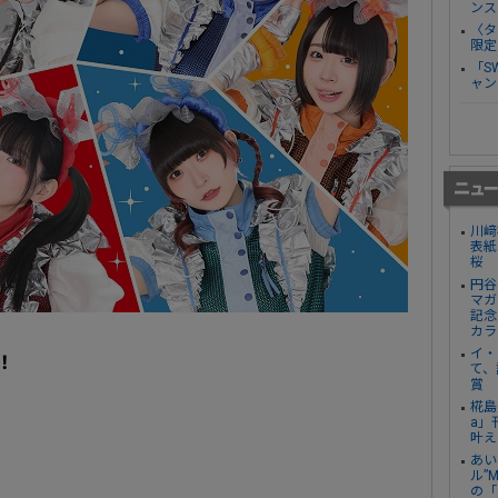
ンス
〈タ
限定
「S
ャン
川﨑
表紙
桜
円谷
マガ
記念
カラ
イ・
！
て、
賞
椛島
a」
叶え
あい
ル”
の「