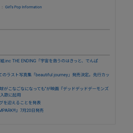
 ：
Girl's Pop Information
んぱ組.inc THE ENDING「宇宙を救うのはきっと、でんぱ
ラスト写真集「beautiful journey」発売決定。先行カッ
た地球がこなごなになっても”が映画『デッドデッドデーモンズ
入歌に起用
ィングを迎えることを発表
ARK!!!』7月20日発売