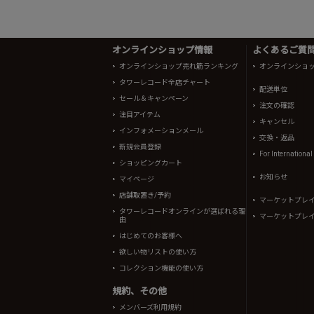
オンラインショップ情報
よくあるご質問 
オンラインショップ売れ筋ランキング
オンラインショ
タワーレコード全店チャート
配送単位
セール＆キャンペーン
注文の確認
注目アイテム
キャンセル
インフォメーションメール
交換・返品
新規会員登録
For Internationa
ショッピングカート
お知らせ
マイページ
店舗取置き/予約
マーケットプレ
タワーレコードオンラインが選ばれる理
マーケットプレ
由
はじめてのお客様へ
欲しい物リストの使い方
コレクション機能の使い方
規約、その他
メンバーズ利用規約