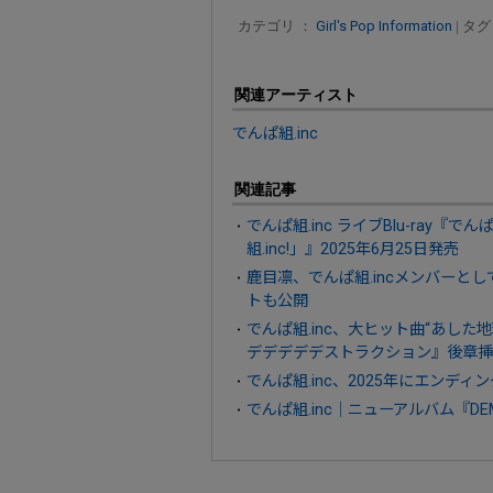
カテゴリ ：
Girl's Pop Information
| タグ
関連アーティスト
でんぱ組.inc
関連記事
でんぱ組.inc ライブBlu-ray『で
組.inc!」』2025年6月25日発売
鹿目凛、でんぱ組.incメンバーとしての
トも公開
でんぱ組.inc、大ヒット曲“あし
デデデデデストラクション』後章挿
でんぱ組.inc、2025年にエンデ
でんぱ組.inc｜ニューアルバム『DEMP