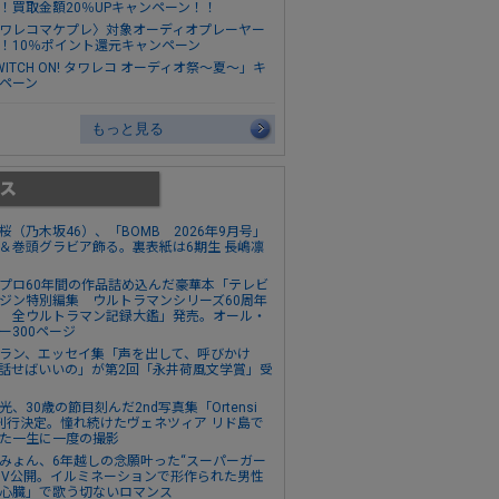
！買取金額20％UPキャンペーン！！
ワレコマケプレ〉対象オーディオプレーヤー
！10％ポイント還元キャンペーン
WITCH ON! タワレコ オーディオ祭～夏～」キ
ペーン
もっと見る
桜（乃木坂46）、「BOMB 2026年9月号」
＆巻頭グラビア飾る。裏表紙は6期生 長嶋凛
プロ60年間の作品詰め込んだ豪華本「テレビ
ジン特別編集 ウルトラマンシリーズ60周年
 全ウルトラマン記録大鑑」発売。オール・
ー300ページ
ラン、エッセイ集「声を出して、呼びかけ
話せばいいの」が第2回「永井荷風文学賞」受
光、30歳の節目刻んだ2nd写真集「Ortensi
刊行決定。憧れ続けたヴェネツィア リド島で
た一生に一度の撮影
みょん、6年越しの念願叶った“スーパーガー
MV公開。イルミネーションで形作られた男性
心臓」で歌う切ないロマンス