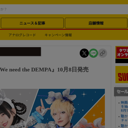
ニュース＆記事
店舗情報
アナログレコード
キャンペーン情報
 need the DEMPA』10月8日発売
映画
を抽
8月
聴か
チャ
聴か