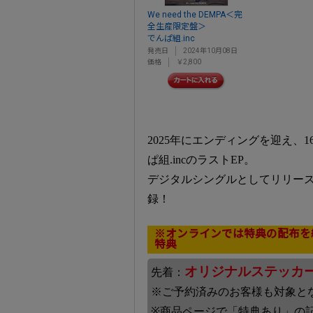
We need the DEMPA＜完
全生産限定盤＞
でんぱ組.inc
発売日
2024年10月08日
価格
￥2,800
2025年にエンディングを迎え、
ぱ組.incのラストEP。
デジタルシングルとしてリリース
録！
※オンラインでは特典の配布を
特典
オリジナルステッカ
先着：
※ご予約済みのお客様も対象と
※商品ページで「特典あり」の