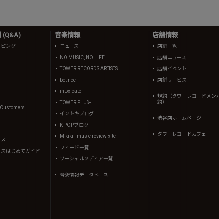
(Q&A)
音楽情報
店舗情報
ッピング
ニュース
店舗一覧
NO MUSIC, NO LIFE.
店舗ニュース
TOWER RECORDS ARTISTS
店舗イベント
bounce
店舗サービス
intoxicate
規約（タワーレコードメン
約）
TOWER PLUS+
l Customers
イントキブログ
渋谷店ホームページ
K-POPブログ
タワーレコードカフェ
Mikiki - music review site
イス
フィード一覧
イスはじめてガイド
ソーシャルメディア一覧
音楽情報データベース