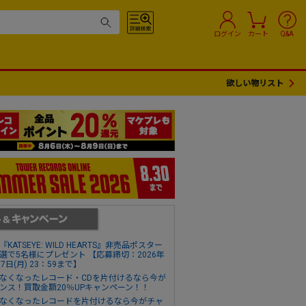
ログイン
カート
Q&A
欲しい物リスト
『KATSEYE: WILD HEARTS』非売品ポスター
選で5名様にプレゼント 【応募締切：2026年
17日(月) 23：59まで】
なくなったレコード・CDを片付けるなら今が
ンス！買取金額20％UPキャンペーン！！
なくなったレコードを片付けるなら今がチャ