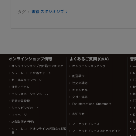
タグ ：
書籍
スタジオジブリ
オンラインショップ情報
よくあるご質問 (Q&A)
音
オンラインショップ売れ筋ランキング
オンラインショッピング
ニ
タワーレコード全店チャート
N
配送単位
セール＆キャンペーン
T
注文の確認
注目アイテム
b
キャンセル
インフォメーションメール
in
交換・返品
新規会員登録
T
For International Customers
ショッピングカート
イ
お知らせ
マイページ
K
店舗取置き/予約
Mi
マーケットプレイス
タワーレコードオンラインが選ばれる理
フ
マーケットプレイスはじめてガイド
由
ソ