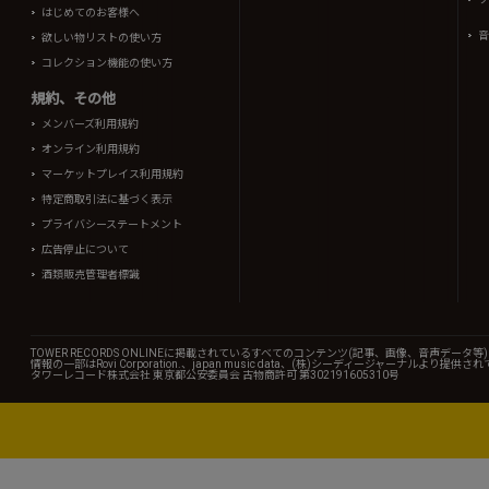
はじめてのお客様へ
音
欲しい物リストの使い方
コレクション機能の使い方
規約、その他
メンバーズ利用規約
オンライン利用規約
マーケットプレイス利用規約
特定商取引法に基づく表示
プライバシーステートメント
広告停止について
酒類販売管理者標識
TOWER RECORDS ONLINEに掲載されているすべてのコンテンツ(記事、画像、音声デ
情報の一部はRovi Corporation.、japan music data、(株)シーディージャーナルより提供
タワーレコード株式会社 東京都公安委員会 古物商許可 第302191605310号