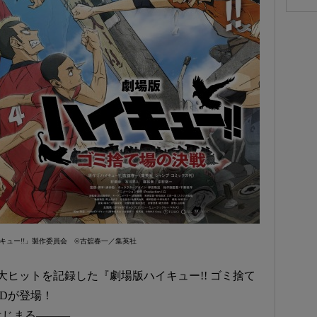
ハイキュー!!」製作委員会 ©古舘春一／集英社
大ヒットを記録した『劇場版ハイキュー!! ゴミ捨て
DVDが登場！
はじまる―――