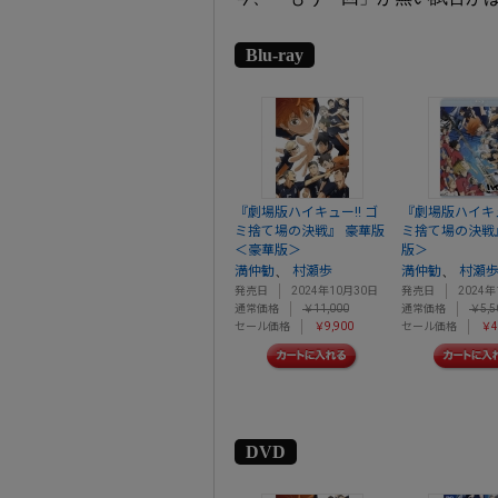
Blu-ray
『劇場版ハイキュー!! ゴ
『劇場版ハイキュ
ミ捨て場の決戦』 豪華版
ミ捨て場の決戦
＜豪華版＞
版＞
、
、
満仲勧
村瀬歩
満仲勧
村瀬
発売日
2024年10月30日
発売日
2024年
通常価格
￥11,000
通常価格
￥5,5
セール価格
￥9,900
セール価格
￥4
DVD