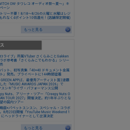
WITCH ON! タワレコ オーディオ祭～夏～」キ
ペーン
トリー不要！8/18～8/26の火曜と水曜はレジ
もれなくdポイント10倍還元！(店舗限定開催)
もっと見る
ロライブ」所属VTuber さくらみことGakken
ラボ参考書「さくらみこでもわかる」シリー
売
バット、初写真集「40×40 ドキュメント金属
ト」発売。プライベートに144時間密着
s. GREEN APPLE、最優秀アーティスト賞2連覇
た「MUSIC AWARDS JAPAN 2026」で
クスシキ”ライヴ・パフォーマンス公開
epy Nuts、アリーナ・ツアー「Creepy Nuts O
MAN TOUR 2027」開催決定。約1年半ぶりとな
望の国内ツアー
晴臣×パペットスンスン、スペシャル・コラボ
8月23日開催「YouTube Music Weekend 1
0」にヘッドライナーとして出演決定
もっと見る