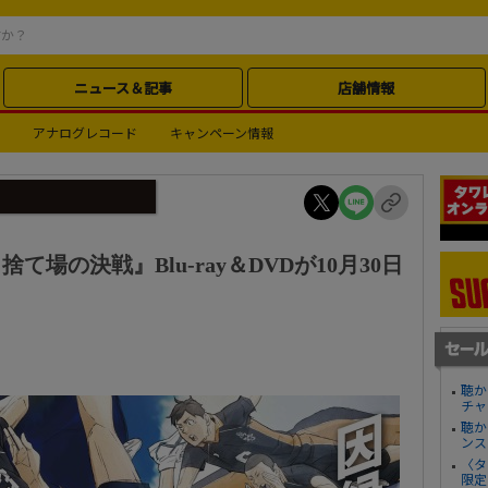
ニュース＆記事
店舗情報
アナログレコード
キャンペーン情報
て場の決戦』Blu-ray＆DVDが10月30日
聴か
チャ
聴か
ンス
〈タ
限定