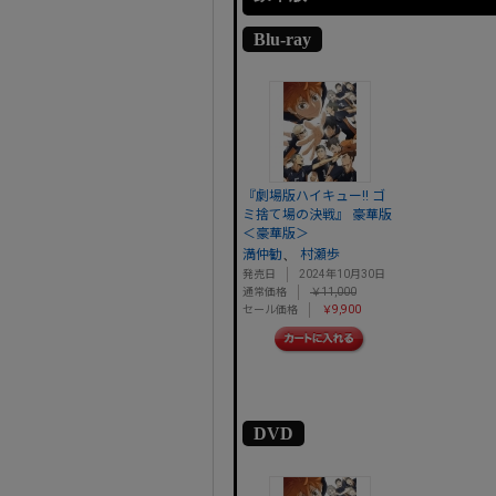
Blu-ray
『劇場版ハイキュー!! ゴ
ミ捨て場の決戦』 豪華版
＜豪華版＞
、
満仲勧
村瀬歩
発売日
2024年10月30日
通常価格
￥11,000
セール価格
￥9,900
DVD