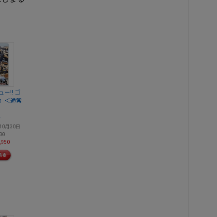
ー!! ゴ
』＜通常
歩
10月30日
00
,950