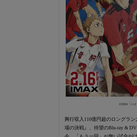
©2024「
興行収入110億円超のロングラン
場の決戦』、待望のBlu-ray & 
今、「もう一回」が無い試合が