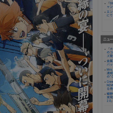
「S
ャン
エン
にて
「ホ
のコ
ズ発
金属
バッ
Mr
達成し
の“
Cre
NE
る待
細野
実現。
2.