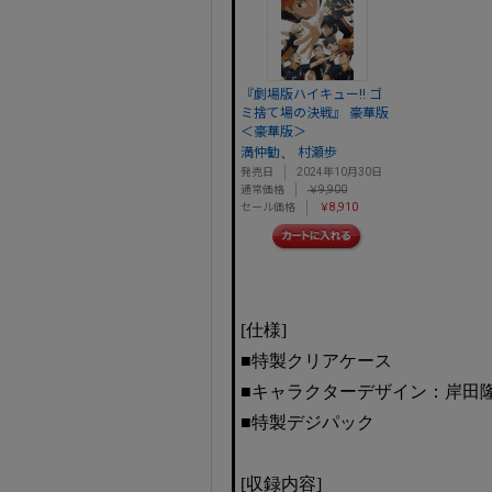
『劇場版ハイキュー!! ゴ
ミ捨て場の決戦』 豪華版
＜豪華版＞
、
満仲勧
村瀬歩
発売日
2024年10月30日
通常価格
￥9,900
セール価格
￥8,910
[仕様]
■特製クリアケース
■キャラクターデザイン：岸田
■特製デジパック
[収録内容]