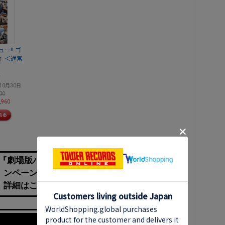
ー!! ゴ
』＜通常
歩
10月30日
00
,960
 Vol.86『劇場版ハイキュー!! ゴミ捨て場の決戦』キャ
ンペーン開催！
詳細はこちら⇒