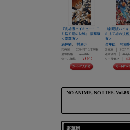
『劇場版ハイキュー!! ゴ
『劇場版ハイキュ
ミ捨て場の決戦』 豪華版
ミ捨て場の決戦
＜豪華版＞
版＞
、
、
満仲勧
村瀬歩
満仲勧
村瀬
発売日
2024年10月30日
発売日
2024年
通常価格
￥9,900
通常価格
￥4,4
セール価格
￥8,910
セール価格
￥3
NO ANIME, NO LIFE.
豪華版