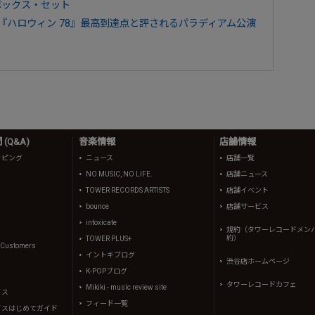
ボックス・セット
ッパ）『ハロウィン 78』最高到達点と評されるパラディアム公演
(Q&A)
音楽情報
店舗情報
ッピング
ニュース
店舗一覧
NO MUSIC, NO LIFE.
店舗ニュース
TOWER RECORDS ARTISTS
店舗イベント
bounce
店舗サービス
intoxicate
規約（タワーレコードメン
約）
TOWER PLUS+
l Customers
イントキブログ
渋谷店ホームページ
K-POPブログ
タワーレコードカフェ
Mikiki - music review site
イス
フィード一覧
イスはじめてガイド