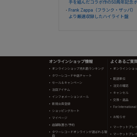
手を組んだコラボ作の50周年記念
Frank Zappa（フランク・ザ
より厳選収録したハイライト盤
オンラインショップ情報
よくあるご質問 
オンラインショップ売れ筋ランキング
オンラインショ
タワーレコード全店チャート
配送単位
セール＆キャンペーン
注文の確認
注目アイテム
キャンセル
インフォメーションメール
交換・返品
新規会員登録
For Internationa
ショッピングカート
お知らせ
マイページ
店舗取置き/予約
マーケットプレ
タワーレコードオンラインが選ばれる理
マーケットプレ
由