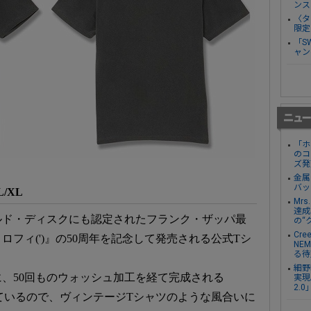
ンス
〈タ
限定
「S
ャン
「ホ
のコ
ズ発
金属
バッ
/L/XL
Mr
達成し
ルド・ディスクにも認定されたフランク・ザッパ最
の“
Cre
フィ(')』の50周年を記念して発売される公式Tシ
NE
る待
細野
、50回ものウォッシュ加工を経て完成される
実現。
2.
を使用しているので、ヴィンテージTシャツのような風合いに