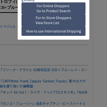
トロフィ(')』ザッパ最大のヒット・アルバムの
5CD+ブルーレイ・エディション
ャツ
アパレル
アーティストグッズ
Tシャツ
ロック復刻＆発掘
パ）『フリーク・アウト!』60周年記念 5CD＋ブルーレイ・スー
Atite: Frank Zappa's Tastiest Tracks』膨大なカタ
8曲を選り抜いた編集盤
『ザッパ '66 Vol.1：ライヴ・アットTTGスタジオ』1966年
ッパ）『ボンゴ・フューリー』旧友キャプテン・ビーフハートと