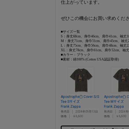
仕上がっています。
ぜひこの機会にお買い求めくだ
■サイズ一覧
S：身丈68cm、身巾46cm、肩巾41cm、袖丈1
M：身丈71cm、身巾51cm、肩巾45cm、袖丈2
L：身丈75cm、身巾56cm、肩巾48cm、袖丈2
XL：身丈78cm、身巾61cm、肩巾52cm、袖丈
■カラー：ブラック
■素材：綿100% (Cotton USA認証取得)
Apostrophe(') Cover S/S
Apostrophe(') C
Tee Sサイズ
Tee Mサイズ
Frank Zappa
Frank Zappa
発売日
2024年09月13日
発売日
2024年
価格
￥6,600
価格
￥6,600