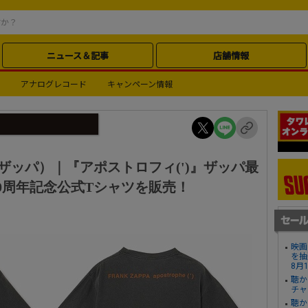
ニュース＆記事
店舗情報
アナログレコード
キャンペーン情報
ンク・ザッパ）｜『アポストロフィ(')』ザッパ最
0周年記念公式Tシャツを販売！
映画
を抽
8月
聴か
チャ
聴か