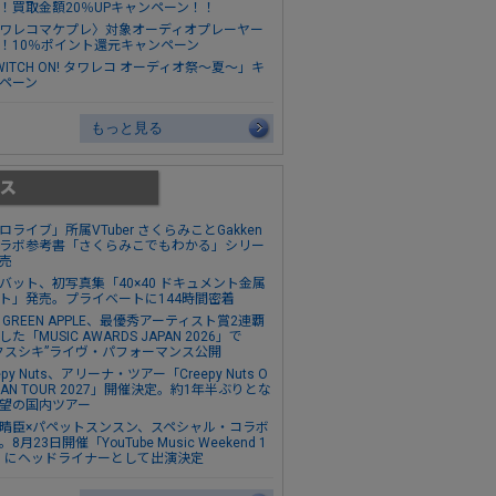
！買取金額20％UPキャンペーン！！
ワレコマケプレ〉対象オーディオプレーヤー
！10％ポイント還元キャンペーン
WITCH ON! タワレコ オーディオ祭～夏～」キ
ペーン
もっと見る
ロライブ」所属VTuber さくらみことGakken
ラボ参考書「さくらみこでもわかる」シリー
売
バット、初写真集「40×40 ドキュメント金属
ト」発売。プライベートに144時間密着
s. GREEN APPLE、最優秀アーティスト賞2連覇
た「MUSIC AWARDS JAPAN 2026」で
クスシキ”ライヴ・パフォーマンス公開
epy Nuts、アリーナ・ツアー「Creepy Nuts O
MAN TOUR 2027」開催決定。約1年半ぶりとな
望の国内ツアー
晴臣×パペットスンスン、スペシャル・コラボ
8月23日開催「YouTube Music Weekend 1
0」にヘッドライナーとして出演決定