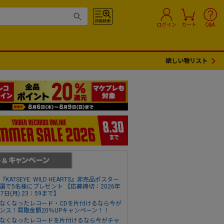
ログイン
カート
Q&A
欲しい物リスト
『KATSEYE: WILD HEARTS』非売品ポスター
選で5名様にプレゼント 【応募締切：2026年
17日(月) 23：59まで】
なくなったレコード・CDを片付けるなら今が
ンス！買取金額20％UPキャンペーン！！
なくなったレコードを片付けるなら今がチャ