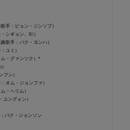
原曲歌手：ピョン・ジンソプ）
ン・シギョン、IU）
（原曲歌手：パク・ヨンハ）
手：ユミ）
キム・グァンソク）*
o）
・スンフン）
歌手：オム・ジョンファ）
キム・ヘリム）
ナ・ユングォン）
曲：パク・ジョンソン