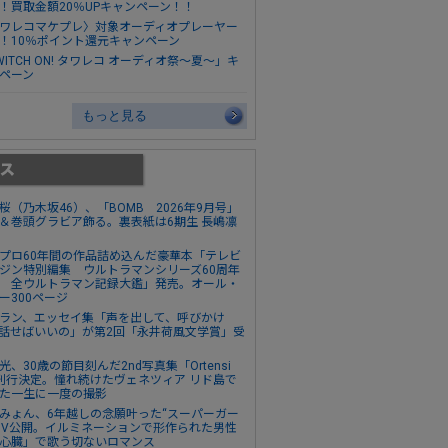
！買取金額20％UPキャンペーン！！
ワレコマケプレ〉対象オーディオプレーヤー
！10％ポイント還元キャンペーン
WITCH ON! タワレコ オーディオ祭～夏～」キ
ペーン
もっと見る
桜（乃木坂46）、「BOMB 2026年9月号」
＆巻頭グラビア飾る。裏表紙は6期生 長嶋凛
プロ60年間の作品詰め込んだ豪華本「テレビ
ジン特別編集 ウルトラマンシリーズ60周年
 全ウルトラマン記録大鑑」発売。オール・
ー300ページ
ラン、エッセイ集「声を出して、呼びかけ
話せばいいの」が第2回「永井荷風文学賞」受
光、30歳の節目刻んだ2nd写真集「Ortensi
刊行決定。憧れ続けたヴェネツィア リド島で
た一生に一度の撮影
みょん、6年越しの念願叶った“スーパーガー
MV公開。イルミネーションで形作られた男性
心臓」で歌う切ないロマンス