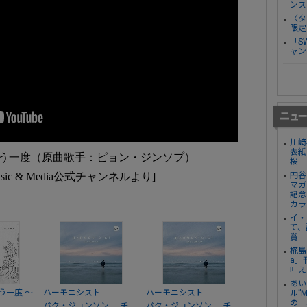
ンス
〈タ
限定
「S
ャン
川﨑
表紙
もう一度（原曲歌手：ピョン・ジンソプ）
桜
usic & Media公式チャンネルより]
円谷
マガ
記念
カラ
イ・
て、
賞
椛島
a」
叶え
あい
う一度 ～
ハーモニシスト
ハーモニシスト
ル”
の「
、
、
パク・ジョンソン
チ
パク・ジョンソン
チ