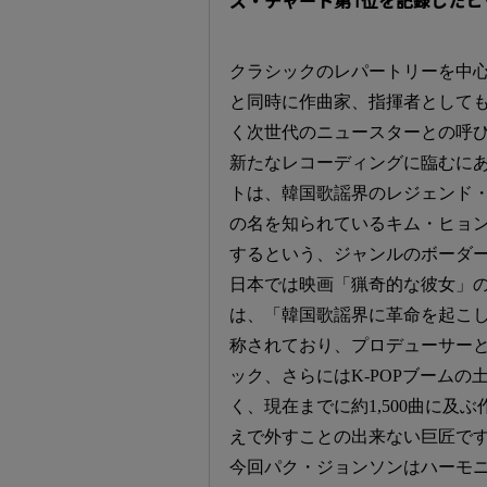
ズ・チャート第1位を記録したヒ
クラシックのレパートリーを中
と同時に作曲家、指揮者として
く次世代のニュースターとの呼
新たなレコーディングに臨むに
トは、韓国歌謡界のレジェンド・
の名を知られているキム・ヒョン
するという、ジャンルのボーダ
日本では映画「猟奇的な彼女」
は、「韓国歌謡界に革命を起こ
称されており、プロデューサー
ック、さらにはK-POPブーム
く、現在までに約1,500曲に
えで外すことの出来ない巨匠で
今回パク・ジョンソンはハーモ