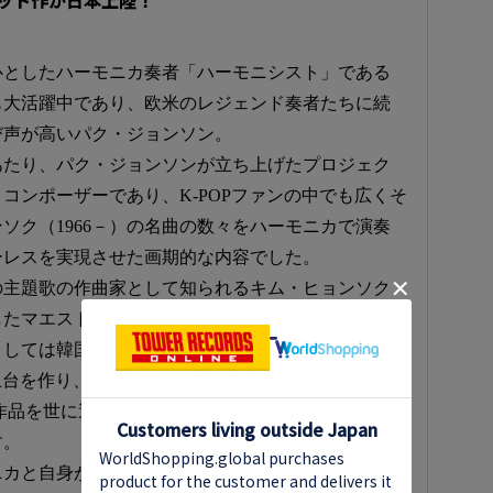
ット作が日本上陸！
心としたハーモニカ奏者「ハーモニシスト」である
も大活躍中であり、欧米のレジェンド奏者たちに続
び声が高いパク・ジョンソン。
あたり、パク・ジョンソンが立ち上げたプロジェク
コンポーザーであり、K-POPファンの中でも広くそ
ソク（1966－）の名曲の数々をハーモニカで演奏
ーレスを実現させた画期的な内容でした。
の主題歌の作曲家として知られるキム・ヒョンソク
したマエストロ」、「生きるレジェンド」などとも
としては韓国におけるドラマ、映画のサウンドトラ
の土台を作り、その存在を盤石のものとしただけでな
及ぶ作品を世に送り出したまさに同国の音楽界を語るう
す。
ニカと自身が信頼を寄せる仲間たちとの演奏のた