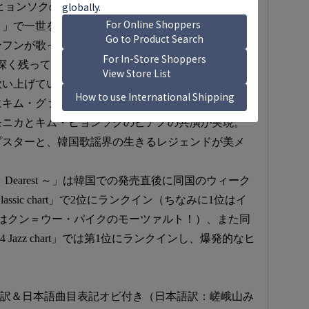
・ヒョンソクの作品の中から選び抜いた10曲をハーモ
タ」で一世を風靡した故パク・ヨンハの「初めて出
フンが歌った『猟奇的な彼女』の主題歌「I
の中に深く残っている曲”をハーモニカとアンサンブルが美
歌い上げています。
年にキム・グァンソクに提供した「愛という理由で」
モニカとキム・ヒョンソクのピアノの共演が実現。
プスターと、韓国歌謡界の生きるレジェンドが美メ
Dearest ～」は韓国での発売直後に同国のウィーク
assic chart」で2位にランクイン（ちなみに1位はイ
はクン＝ウー・パイクのモーツァルト！）、また同
 Jazz chart」では第1位にランクインし、爆発的なヒ
語訳＆日本語曲目表記オビ付き（日本語訳：嵯峨山み