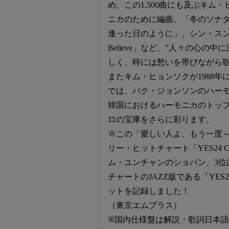
め、この1,500曲にも及ぶキム
ニカのために編曲。「冬のソナ
逢った日のように」、シン・スン
Believe」など、”人々の心
しく、時には愁いを帯びながら
またキム・ヒョンソクが1988
では、パク・ジョンソンのハー
韓国におけるハーモニカのトッ
ロの宝庫をさらに彩ります。
※この「愛しい人よ、もう一度～ 
リー・ヒットチャート「YES24 Cl
ム・ユンチャンのショパン、3位
チャートのJAZZ版である「YES24
ットを記録しました！
（東京エムプラス）
※国内仕様盤は解説・歌詞日本