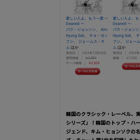
愛しい人よ、もう一度 ～
愛しい人よ、も
Dearest ～
Dearest ～
、
パク・ジョンソン
Kim
パク・ジョンソ
、
、
Hyung Suk
チョ・ヨン
Hyung Suk
チ
、
、
フン
ジェームス・キ
フン
ジェー
ほか
ほか
ム
ム
発売日
2024年10月05日
発売日
2024年
通常価格
￥3,090
価格
￥3,300
セール価格
￥2,626
韓国のクラシック・レーベル、実力
シリーズ」！韓国のトップ・ハ
ジェンド、キム・ヒョンソクの名