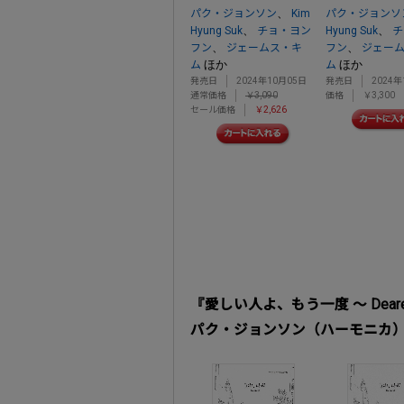
、
パク・ジョンソン
Kim
パク・ジョンソ
、
、
Hyung Suk
チョ・ヨン
Hyung Suk
チ
、
、
フン
ジェームス・キ
フン
ジェー
ほか
ほか
ム
ム
発売日
2024年10月05日
発売日
2024年
通常価格
￥3,090
価格
￥3,300
セール価格
￥2,626
『愛しい人よ、もう一度 ～ Deare
パク・ジョンソン（ハーモニカ