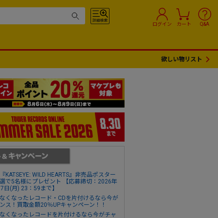
ログイン
カート
Q&A
欲しい物リスト
『KATSEYE: WILD HEARTS』非売品ポスター
選で5名様にプレゼント 【応募締切：2026年
17日(月) 23：59まで】
なくなったレコード・CDを片付けるなら今が
ンス！買取金額20％UPキャンペーン！！
なくなったレコードを片付けるなら今がチャ