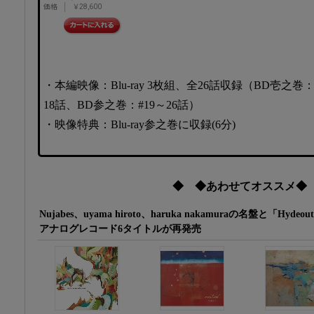
価格
￥28,600
・本編映像：Blu-ray 3枚組、全26話収録（BD壱之巻
18話、BD参之巻：#19～26話）
・映像特典：Blu-ray参之巻に収録(6分)
◆ ◆あわせてオススメ◆
Nujabes、uyama hiroto、haruka nakamuraの名盤と「Hyde
アナログレコード6タイトルが再発売