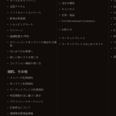
セール＆キャンペーン
T
注文の確認
注目アイテム
b
キャンセル
インフォメーションメール
in
交換・返品
新規会員登録
T
For International Customers
ショッピングカート
イ
お知らせ
マイページ
K
店舗取置き/予約
Mi
マーケットプレイス
タワーレコードオンラインが選ばれる理
フ
マーケットプレイスはじめてガイド
由
ソ
はじめてのお客様へ
音
欲しい物リストの使い方
コレクション機能の使い方
規約、その他
メンバーズ利用規約
オンライン利用規約
マーケットプレイス利用規約
特定商取引法に基づく表示
プライバシーステートメント
広告停止について
酒類販売管理者標識