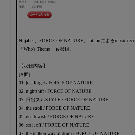
発売日
2024年11月06日
価格
￥3,190
Nujabes、FORCE OF NATURE、fat jonによるmusic
「Who's Theme」も収録。
【収録内容】
[A面]
01. just forget / FORCE OF NATURE
02. nightshift / FORCE OF NATURE
03. 日出ズルSTYLE / FORCE OF NATURE
04. the stroll / FORCE OF NATURE
05. death wish / FORCE OF NATURE
06. set it off / FORCE OF NATURE
07. the million way of drum / FORCE OF NATURE