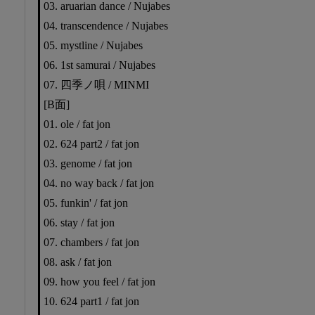
03. aruarian dance / Nujabes
04. transcendence / Nujabes
05. mystline / Nujabes
06. 1st samurai / Nujabes
07. 四季ノ唄 / MINMI
[B面]
01. ole / fat jon
02. 624 part2 / fat jon
03. genome / fat jon
04. no way back / fat jon
05. funkin' / fat jon
06. stay / fat jon
07. chambers / fat jon
08. ask / fat jon
09. how you feel / fat jon
10. 624 part1 / fat jon