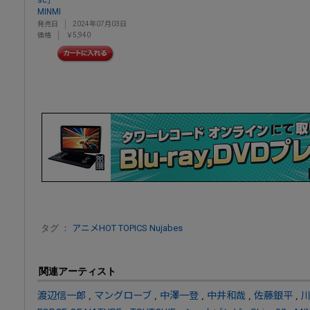
sc］
MINMI
発売日
2024年07月03日
価格
￥5,940
タグ ：
アニメHOT TOPICS
Nujabes
関連アーティスト
渡辺信一郎
,
マングローブ
,
中澤一登
,
中井和哉
,
佐藤銀平
,