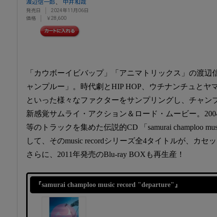
、
渡辺信一郎
中井和哉
発売日
2024年11月06日
価格
￥28,600
「カウボーイビバップ」「アニマトリックス」の渡辺
ャンプルー」。時代劇とHIP HOP、ウチナンチュと
といった様々なファクターをサンプリングし、チャン
新感覚サムライ・アクション＆ロード・ムービー。2004年発表の
等のトラックを集めた伝説的CD 「samurai champloo mus
して、そのmusic recordシリーズ全4タイトルが、カ
さらに、2011年発売のBlu-ray BOXも再生産！
『samurai champloo music record "departure"』