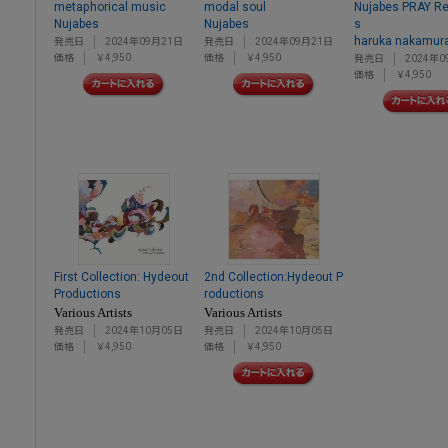
metaphorical music
modal soul
Nujabes PRAY Re
Nujabes
Nujabes
s
haruka nakamur
発売日
2024年09月21日
発売日
2024年09月21日
価格
￥4,950
価格
￥4,950
発売日
2024年0
価格
￥4,950
First Collection: Hydeout
2nd Collection:Hydeout P
Productions
roductions
Various Artists
Various Artists
発売日
2024年10月05日
発売日
2024年10月05日
価格
￥4,950
価格
￥4,950