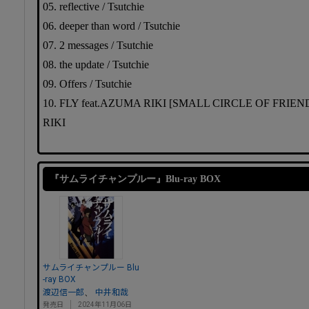
05. reflective / Tsutchie
06. deeper than word / Tsutchie
07. 2 messages / Tsutchie
08. the update / Tsutchie
09. Offers / Tsutchie
10. FLY feat.AZUMA RIKI [SMALL CIRCLE OF FRIENDS
RIKI
『サムライチャンプルー』Blu-ray BOX
サムライチャンプルー Blu
-ray BOX
、
渡辺信一郎
中井和哉
発売日
2024年11月06日