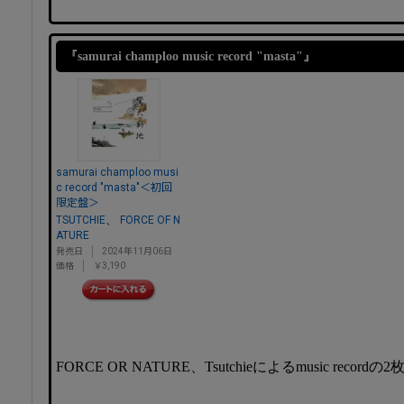
『samurai champloo music record "masta"』
samurai champloo musi
c record "masta"＜初回
限定盤＞
、
TSUTCHIE
FORCE OF N
ATURE
発売日
2024年11月06日
価格
￥3,190
FORCE OR NATURE、Tsutchieによるmusic recordの