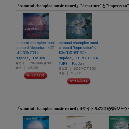
「samurai champloo music record」"departure"と"imp
samurai champloo musi
samurai champloo musi
c record "departure"＜初
c record "impression"＜
回生産限定盤＞
初回生産限定盤＞
、
、
Nujabes
Fat Jon
Nujabes
FORCE OF NA
、
発売日
2022年07月20日
TURE
Fat Jon
価格
￥6,050
発売日
2022年07月20日
価格
￥6,050
「samurai champloo music record」4タイトルのCDが紙