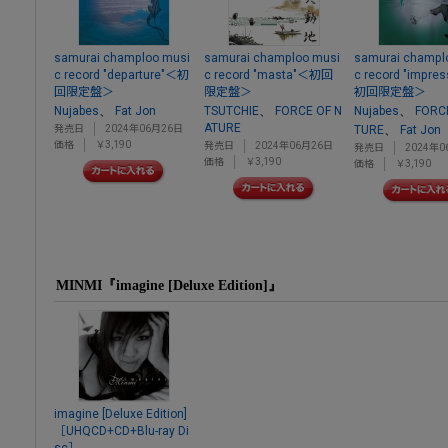
samurai champloo musi
samurai champloo musi
samurai champl
c record "departure"＜初
c record "masta"＜初回
c record "impre
回限定盤＞
限定盤＞
初回限定盤＞
、
、
、
Nujabes
Fat Jon
TSUTCHIE
FORCE OF N
Nujabes
FORC
ATURE
、
発売日
2024年06月26日
TURE
Fat Jon
価格
￥3,190
発売日
2024年06月26日
発売日
2024年0
価格
￥3,190
価格
￥3,190
MINMI『imagine [Deluxe Edition]』
imagine [Deluxe Edition]
［UHQCD+CD+Blu-ray Di