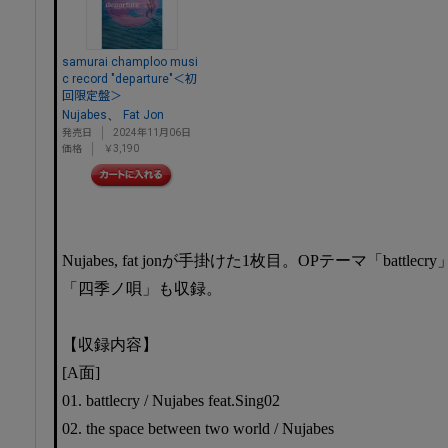
samurai champloo musi
c record "departure"＜初
回限定盤＞
、
Nujabes
Fat Jon
発売日
2024年11月06日
価格
￥3,190
Nujabes, fat jonが手掛けた1枚目。OPテーマ「battl
「四季ノ唄」も収録。
【収録内容】
[A面]
01. battlecry / Nujabes feat.Sing02
02. the space between two world / Nujabes