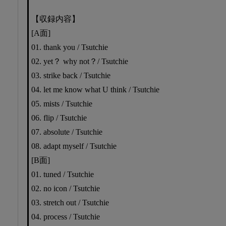
【収録内容】
[A面]
01. thank you / Tsutchie
02. yet？ why not？/ Tsutchie
03. strike back / Tsutchie
04. let me know what U think / Tsutchie
05. mists / Tsutchie
06. flip / Tsutchie
07. absolute / Tsutchie
08. adapt myself / Tsutchie
[B面]
01. tuned / Tsutchie
02. no icon / Tsutchie
03. stretch out / Tsutchie
04. process / Tsutchie