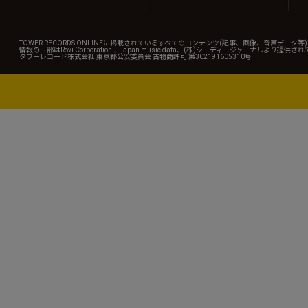
TOWER RECORDS ONLINEに掲載されているすべてのコンテンツ(記事、画像、音声デ
情報の一部はRovi Corporation.、japan music data、(株)シーディージャーナルより提供
タワーレコード株式会社 東京都公安委員会 古物商許可 第302191605310号