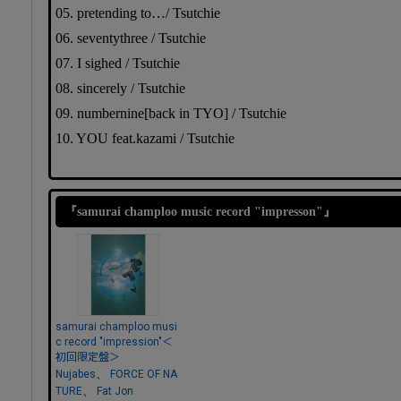
05. pretending to…/ Tsutchie
06. seventythree / Tsutchie
07. I sighed / Tsutchie
08. sincerely / Tsutchie
09. numbernine[back in TYO] / Tsutchie
10. YOU feat.kazami / Tsutchie
『samurai champloo music record "impresson"』
samurai champloo musi
c record "impression"＜
初回限定盤＞
、
Nujabes
FORCE OF NA
、
TURE
Fat Jon