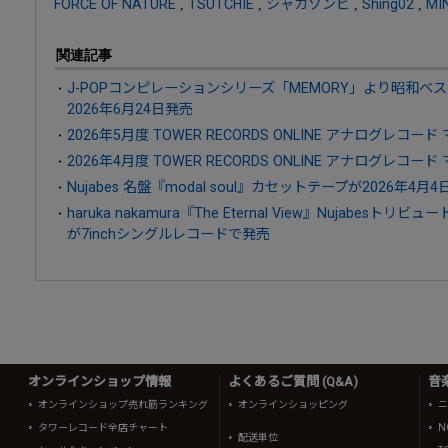
FORCE OF NATURE
,
TSUTCHIE
,
シャカゾンビ
,
Shing02
,
MI
関連記事
J-POPコンピレーションシリーズ「MEMORY」より昭和ベ
2026年6月24日発売
2026年5月度 TOWER RECORDS ONLINE アナログレコード
2026年4月度 TOWER RECORDS ONLINE アナログレコード
Nujabes 名盤『modal soul』カセットテープが2026年4月
haruka nakamura『The Eternal View』Nujabe
が7inchシングルレコードで発売
オンラインショップ情報
よくあるご質問 (Q&A)
音
オンラインショップ売れ筋ランキング
オンラインショッピング
ニ
タワーレコード全店チャート
N
配送単位