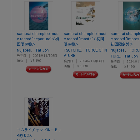
samurai champloo musi
samurai champloo musi
samurai champl
c record "departure"＜初
c record "masta"＜初回
c record "impre
回限定盤＞
限定盤＞
初回限定盤＞
、
、
、
Nujabes
Fat Jon
TSUTCHIE
FORCE OF N
Nujabes
FORC
ATURE
、
発売日
2024年11月06日
TURE
Fat Jon
価格
￥3,190
発売日
2024年11月06日
発売日
2024年1
価格
￥3,190
価格
￥3,190
サムライチャンプルー Blu
-ray BOX