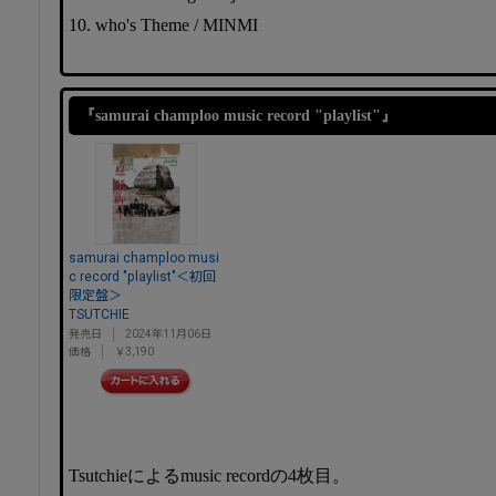
10. who's Theme / MINMI
『samurai champloo music record "playlist"』
samurai champloo musi
c record "playlist"＜初回
限定盤＞
TSUTCHIE
発売日
2024年11月06日
価格
￥3,190
Tsutchieによるmusic recordの4枚目。