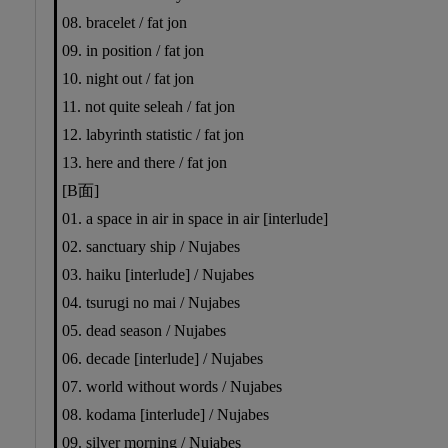
08. bracelet / fat jon
09. in position / fat jon
10. night out / fat jon
11. not quite seleah / fat jon
12. labyrinth statistic / fat jon
13. here and there / fat jon
[B面]
01. a space in air in space in air [interlude]
02. sanctuary ship / Nujabes
03. haiku [interlude] / Nujabes
04. tsurugi no mai / Nujabes
05. dead season / Nujabes
06. decade [interlude] / Nujabes
07. world without words / Nujabes
08. kodama [interlude] / Nujabes
09. silver morning / Nujabes