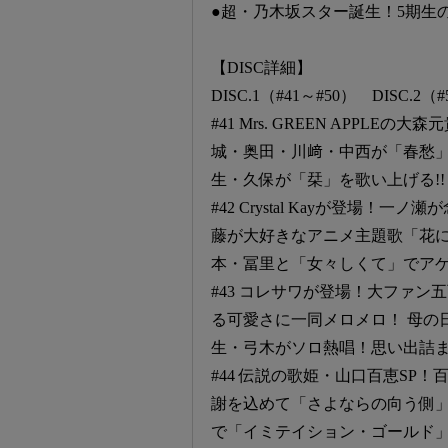
●超・乃木坂スター誕生！5期生の挑戦
【DISC詳細】
DISC.1（#41～#50） DISC.2（#
#41 Mrs. GREEN APP
城・奥田・川﨑・中西が「春愁」
生・久保が「栞」を歌い上げる!!
#42 Crystal Kayが登場
藤が大好きなアニメ主題歌「花に
本・冨里と「女々しくて」でア
#43 コレサワが登場！大ファ
る可愛さに一同メロメロ！ 母の
生・弓木がソロ熱唱！思い出詰
#44 伝説の歌姫・山口百恵SP
謝を込めて「さよならの向う側」
で「イミテイション・ゴールド