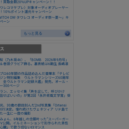
！買取金額20％UPキャンペーン！！
ワレコマケプレ〉対象オーディオプレーヤー
！10％ポイント還元キャンペーン
WITCH ON! タワレコ オーディオ祭～夏～」キ
ペーン
もっと見る
桜（乃木坂46）、「BOMB 2026年9月号」
＆巻頭グラビア飾る。裏表紙は6期生 長嶋凛
プロ60年間の作品詰め込んだ豪華本「テレビ
ジン特別編集 ウルトラマンシリーズ60周年
 全ウルトラマン記録大鑑」発売。オール・
ー300ページ
ラン、エッセイ集「声を出して、呼びかけ
話せばいいの」が第2回「永井荷風文学賞」受
光、30歳の節目刻んだ2nd写真集「Ortensi
刊行決定。憧れ続けたヴェネツィア リド島で
た一生に一度の撮影
みょん、6年越しの念願叶った“スーパーガー
MV公開。イルミネーションで形作られた男性
心臓」で歌う切ないロマンス