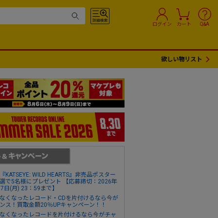
ログイン
カート
Q&A
欲しい物リスト
『KATSEYE: WILD HEARTS』非売品ポスター
選で5名様にプレゼント 【応募締切：2026年
17日(月) 23：59まで】
なくなったレコード・CDを片付けるなら今が
ンス！買取金額20％UPキャンペーン！！
なくなったレコードを片付けるなら今がチャ