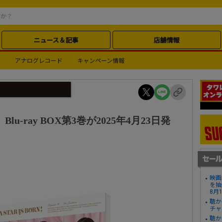
ニュース＆記事
店舗情報
アナログレコード
キャンペーン情報
u-ray BOX第3巻が2025年4月23日発
映画
を抽
8月
聴か
チャ
聴か