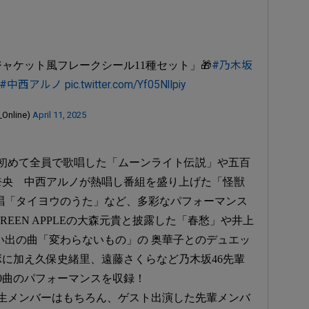
ャケット風フレークシール11種セット」🎁
#乃木坂
#中西アルノ
pic.twitter.com/Yf05NlIpiy
nline)
April 11, 2025
初めて全員で歌唱した「ムーンライト伝説」や五百
里奈央 中西アルノが熱唱し番組を盛り上げた「怪獣
唱「タイヨウのうた」など、多彩なパフォーマンス
GREEN APPLEの大森元貴と披露した「春愁」や井上
い出の曲「変わらないもの」の 奥華子とのデュエッ
に加え久保史緒里、遠藤さくらなど乃木坂46先輩
0曲のパフォーマンスを収録！
生メンバーはもちろん、ゲスト出演した先輩メンバ