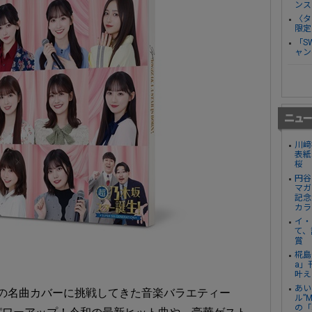
ンス
〈タ
限定
「S
ャン
川﨑
表紙
桜
円谷
マガ
記念
カラ
イ・
て、
賞
椛島
a」
叶え
あい
成の名曲カバーに挑戦してきた音楽バラエティー
ル”
の「