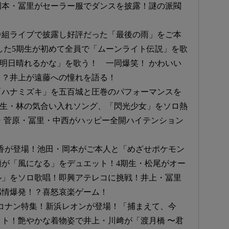
岡本・冨里がセーラー服でダンスを披露！謎の派閥
が番組ライブで披露し好評だった「最後の雨」をご本
した5期生が初めて全員で「ムーンライト伝説」を歌
「明日晴れるかな」を歌う！ 一同爆笑！ かわいい
！？井上が遠藤への憧れを語る！
ド「ハナミズキ」を五百城と圧巻のパフォーマンスを
期生・林の気合い入れソング、「閃光少女」をソロ熱
・菅原・冨里・中西がハッピー全開ハイテンション
本梨香が登場！池田・岡本がご本人と「めざせポケモン
が「風になる」をデュエット！4期生・松尾がオー
ル」をソロ歌唱！即興アテレコに挑戦！井上・冨里
感情爆発！？喜怒哀楽ゲーム！
探偵コナン特集！新浜レオンが登場！「捕まえて、今
ト！艶やかな着物姿で井上・川﨑が「渡月橋 〜君