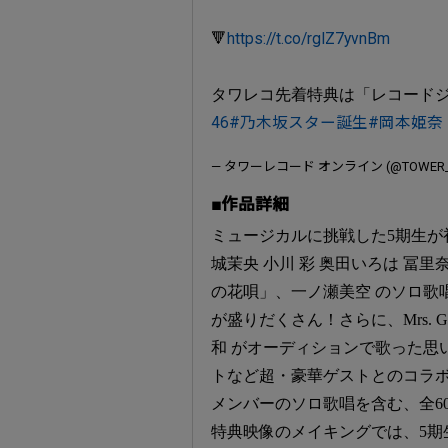
🔻
https://t.co/rgIZ7yvnBm
タワレコ先着特典は「レコードジ
46
#乃木坂スター誕生
#岡本姫奈
— タワーレコード オンライン (@TOWER_O
■作品詳細
ミュージカルに挑戦した5期生が
城茉央 小川 彩 奥田いろは 冨
の花唄」、一ノ瀬美空 のソロ歌
が盛りだくさん！さらに、Mrs. 
和 がオーディションで歌った思
トなど超・豪華ゲストとのコラボ
メンバーのソロ歌唱を含む、全6
特典映像のメイキングでは、5期