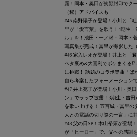
露！岡本・奥田が笑顔封印でク
（秘）アドバイスも！
#45 南野陽子が登場！小川と
里が「愛言葉」を歌う！4期生・
ル」を！池田・一ノ瀬・岡本・菅
写真集が完成！冨里が撮影した
#46 家入レオが登場！井上と
ベタ褒め&大喜利でボケまくる⁉
に挑戦！ 話題のコラボ楽曲「ば
自ら考案したフォーメーション
#47 井上苑子が登場！小川・奥
ン」でラップ披露！3期生・吉田
を歌い上げる！ 五百城・冨里の
人との電話の切り際の一言」に
#48 父の日SP！木山裕策が登場
が「ヒーロー」で、父への感謝を