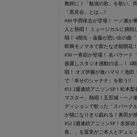
教師に！「勉強の歌」を歌い、
「黒見会」とは…?
#49 中西保志が登場！ 一ノ瀬
人と熱唱！ ミュージカルに挑戦
唱！ 4期生・遠藤が思い出の曲
即興モノマネで新たな才能開花
#50 一青窈が登場！ 名バラー
披露しスタジオ感動の涙…！ 4
唱！ オズ伊藤が激ハマり！池田
で「幸せのシャナナ」を歌う!!
#51 2週連続アニソンSP！松
マスター」熱唱！五百城・一ノ瀬
ディションで歌った「スパーク
が猫になりきり戯れる！奥田が
#52 2週連続アニソンSP！名
夜。」を冨里がご本人とデュエッ