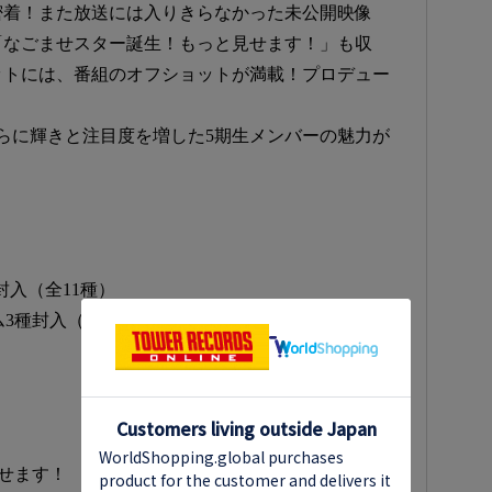
密着！また放送には入りきらなかった未公開映像
「なごませスター誕生！もっと見せます！」も収
ットには、番組のオフショットが満載！プロデュー
！
らに輝きと注目度を増した5期生メンバーの魅力が
封入（全11種）
ム3種封入（全11種）
せます！