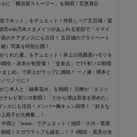
ールに「横須賀ストーリー」を熱唱！百恵直伝
「吐息でネット」をデュエット！仲良しペア五百城・冨
清宮with乃木スタメイツがあふれる笑顔で「スマイ
原のチアダンスにも注目！ 五百城のプライベート
（秘）写真を特別公開！
「君がくれた夏」をデュエット！井上の高難度ハモリを
 3期生・岩本が初登場！「交差点」でTV初ソロ歌唱
かまじめ」で井上がラップに挑戦！ 一ノ瀬・岡本と
でノリノリに！
田がご本人と「線香花火」を熱唱！ 川﨑が「エジソ
がテレビ初ソロ歌唱！「だから僕は音楽を辞めた」
ダンスにも注目！メンバー胸キュン回答！「好きな
井上苑子が大興奮…！
！ 中西と「home」でデュエット！池田・小川・菅原
熱唱！スガワラップも誕生…！？ 4期生・黒見が女