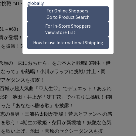
 #41～#60
51～#60）
LEの大森元貴が登場！テレビ初コラボ歌唱！ミセス大森&五百
を披露！5期生全員で「ケセラセラ」を熱唱！3期
！一ノ瀬が念願の「恋におちたら」をご本人と歌唱! 3期生・伊
なって」を熱唱！小川がラップに挑戦! 井上・岡
ゲアゲダンスを披露！
ン五百城が超人気曲「♡人生♡」でデュエット！あふれ
日SP！池田・井上が「沈丁花」でハモりに挑戦！4期
まった「あなたへ贈る歌」を披露！
！百恵の長男・三浦祐太朗が登場！菅原とファンへの感
を歌う！4期生の歌姫・柴田が新境地！ 妖艶な色気
」を歌い上げ、池田・菅原のセクシーダンスも披