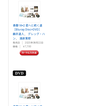
青春18×2 君へと続く道
［Blu-ray Disc+DVD］
、
藤井道人
グレッグ・ハ
、
ン
清原果耶
発売日
2025年08月22日
価格
￥7,700
DVD