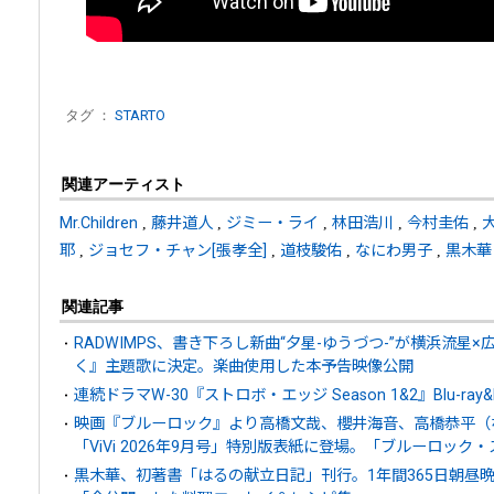
タグ ：
STARTO
関連アーティスト
Mr.Children
,
藤井道人
,
ジミー・ライ
,
林田浩川
,
今村圭佑
,
耶
,
ジョセフ・チャン[張孝全]
,
道枝駿佑
,
なにわ男子
,
黒木華
関連記事
RADWIMPS、書き下ろし新曲“夕星-ゆうづつ-”が横浜流
く』主題歌に決定。楽曲使用した本予告映像公開
連続ドラマW-30『ストロボ・エッジ Season 1&2』Blu-ray&
映画『ブルーロック』より高橋文哉、櫻井海音、高橋恭平（な
「ViVi 2026年9月号」特別版表紙に登場。「ブルーロック
黒木華、初著書「はるの献立日記」刊行。1年間365日朝昼