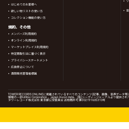
ソ
はじめてのお客様へ
音
欲しい物リストの使い方
コレクション機能の使い方
規約、その他
メンバーズ利用規約
オンライン利用規約
マーケットプレイス利用規約
特定商取引法に基づく表示
プライバシーステートメント
広告停止について
酒類販売管理者標識
TOWER RECORDS ONLINEに掲載されているすべてのコンテンツ(記事、画像、音声デ
情報の一部はRovi Corporation.、japan music data、(株)シーディージャーナルより提供
タワーレコード株式会社 東京都公安委員会 古物商許可 第302191605310号