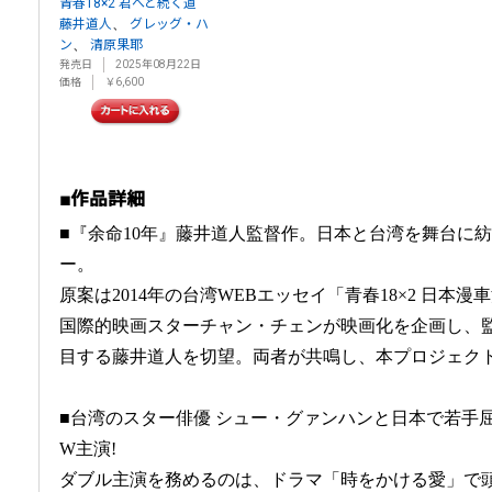
青春18×2 君へと続く道
、
藤井道人
グレッグ・ハ
、
ン
清原果耶
発売日
2025年08月22日
価格
￥6,600
■作品詳細
■『余命10年』藤井道人監督作。日本と台湾を舞台に
ー。
原案は2014年の台湾WEBエッセイ「青春18×2 日本
国際的映画スターチャン・チェンが映画化を企画し、
目する藤井道人を切望。両者が共鳴し、本プロジェク
■台湾のスター俳優 シュー・グァンハンと日本で若手
W主演!
ダブル主演を務めるのは、ドラマ「時をかける愛」で