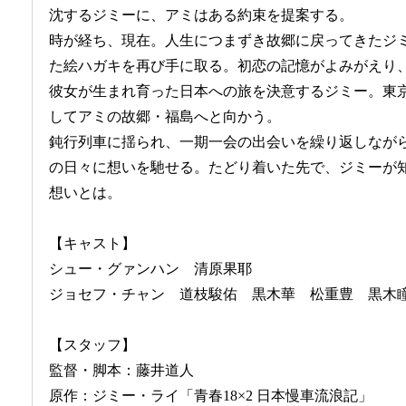
沈するジミーに、アミはある約束を提案する。
時が経ち、現在。人生につまずき故郷に戻ってきたジ
た絵ハガキを再び手に取る。初恋の記憶がよみがえり
彼女が生まれ育った日本への旅を決意するジミー。東
してアミの故郷・福島へと向かう。
鈍行列車に揺られ、一期一会の出会いを繰り返しなが
の日々に想いを馳せる。たどり着いた先で、ジミーが知
想いとは。
【キャスト】
シュー・グァンハン 清原果耶
ジョセフ・チャン 道枝駿佑 黒木華 松重豊 黒木
【スタッフ】
監督・脚本：藤井道人
原作：ジミー・ライ「青春18×2 日本慢車流浪記」