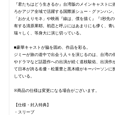
『君たちはどう生きるか』台湾版のメインキャストに
ろかアジア全域で活躍する国際派シュー・グァンハン、
「おかえりモネ」や映画『線は、僕を描く』『1秒先
有する清原果耶。初恋と呼ぶにはあまりにも儚く、青
瑞々しく、等身大に演じ切っている。
■豪華キャストが脇を固め、作品を彩る。
ジミーが旅の道中で出会う人々を演じるのは、台湾の
やドラマなど話題作への出演が続く道枝駿佑、出演作
て日本が誇る名優・松重豊と黒木瞳がキーパーソンに
している。
※商品の仕様は変更になる場合がございます。
【仕様・封入特典】
・スリーブ