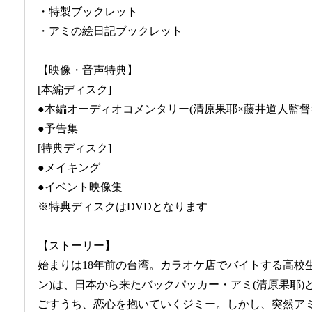
・特製ブックレット
・アミの絵日記ブックレット
【映像・音声特典】
[本編ディスク]
●本編オーディオコメンタリー(清原果耶×藤井道人監督
●予告集
[特典ディスク]
●メイキング
●イベント映像集
※特典ディスクはDVDとなります
【ストーリー】
始まりは18年前の台湾。カラオケ店でバイトする高校
ン)は、日本から来たバックパッカー・アミ(清原果耶
ごすうち、恋心を抱いていくジミー。しかし、突然ア