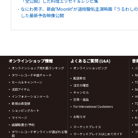
「全公開」した料理エッセイ＆レシピ集
なにわ男子、新曲“Moonlit”が道枝駿佑主演映画『うるわ
した最新予告映像公開
オンラインショップ情報
よくあるご質問 (Q&A)
音
オンラインショップ売れ筋ランキング
オンラインショッピング
ニ
タワーレコード全店チャート
N
配送単位
セール＆キャンペーン
T
注文の確認
注目アイテム
b
キャンセル
インフォメーションメール
in
交換・返品
新規会員登録
T
For International Customers
ショッピングカート
イ
お知らせ
マイページ
K
店舗取置き/予約
Mi
マーケットプレイス
タワーレコードオンラインが選ばれる理
フ
マーケットプレイスはじめてガイド
由