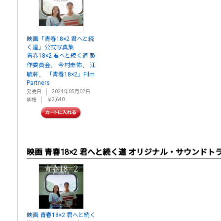
映画「青春18×2 君へと続
く道」公式写真集
青春18×2 君へと続く道 製
、
、
作委員会
今村圭佑
江
、
毓軒
「青春18×2」Film
Partners
発売日
2024年05月02日
価格
￥2,640
映画 青春18×2 君へと続く道 オリジナル・サウンドト
映画 青春18×2 君へと続く