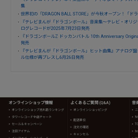
集
世界初の「DRAGON BALL STORE」が今秋オープン！
『テレビまんが「ドラゴンボール」音楽集～テレビ・オリジ
ログレコードが2025年7月23日発売
『ドラゴンボールZ ドッカンバトル 10th Anniversary Origina
発売
『テレビまんが「ドラゴンボール」ヒット曲集』アナログ盤
ル仕様が再プレスし6月26日発売
オンラインショップ情報
よくあるご質問 (Q&A)
音
オンラインショップ売れ筋ランキング
オンラインショッピング
ニ
タワーレコード全店チャート
N
配送単位
セール＆キャンペーン
T
注文の確認
注目アイテム
b
キャンセル