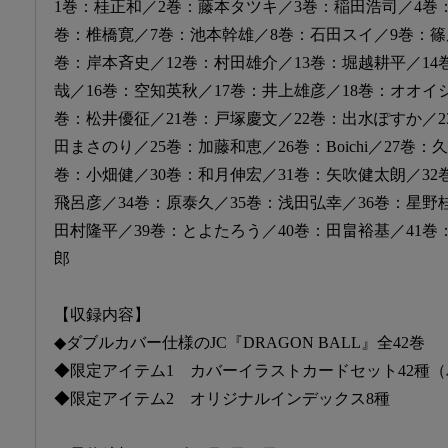
1巻：桂正和／2巻：藤本タツキ／3巻：稲田浩司／4巻
巻：椎橋寛／7巻：池本幹雄／8巻：石田スイ／9巻：篠
巻：岸本斉史／12巻：村田雄介／13巻：堀越耕平／14
哉／16巻：空知英秋／17巻：井上雄彦／18巻：オオイ
巻：松井優征／21巻：戸塚慶文／22巻：出水ぽすか／2
田まさのり／25巻：加藤和恵／26巻：Boichi／27巻：
巻：小畑健／30巻：和月伸宏／31巻：矢吹健太朗／32
飛呂彦／34巻：原泰久／35巻：浅田弘幸／36巻：星野
田村隆平／39巻：とよたろう／40巻：田畠裕基／41巻
郎
【収録内容】
◆ダブルカバー仕様のJC『DRAGON BALL』全42巻
◆限定アイテム1 カバーイラストカードセット42種
◆限定アイテム2 オリジナルインデックス8種