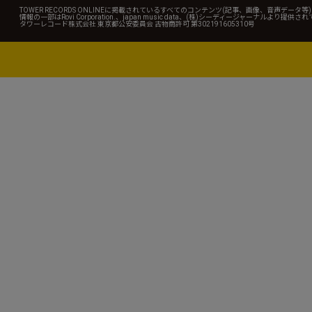
TOWER RECORDS ONLINEに掲載されているすべてのコンテンツ(記事、画像、音声デ
情報の一部はRovi Corporation.、japan music data、(株)シーディージャーナルより提供
タワーレコード株式会社 東京都公安委員会 古物商許可 第302191605310号