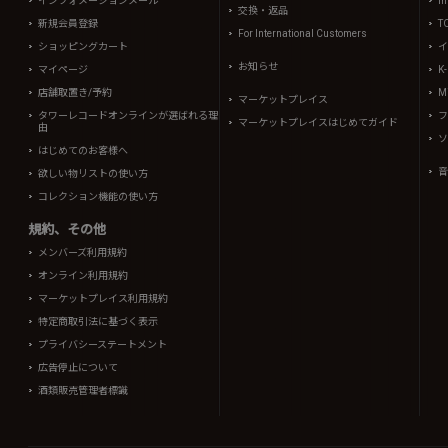
インフォメーションメール
in
交換・返品
新規会員登録
T
For International Customers
ショッピングカート
イ
お知らせ
マイページ
K
店舗取置き/予約
Mi
マーケットプレイス
タワーレコードオンラインが選ばれる理
フ
マーケットプレイスはじめてガイド
由
ソ
はじめてのお客様へ
音
欲しい物リストの使い方
コレクション機能の使い方
規約、その他
メンバーズ利用規約
オンライン利用規約
マーケットプレイス利用規約
特定商取引法に基づく表示
プライバシーステートメント
広告停止について
酒類販売管理者標識