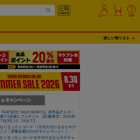
ログイン
カート
Q&A
欲しい物リスト
『KATSEYE: WILD HEARTS』非売品ポスター
選で5名様にプレゼント 【応募締切：2026年
17日(月) 23：59まで】
なくなったレコード・CDを片付けるなら今が
ンス！買取金額20％UPキャンペーン！！
なくなったレコードを片付けるなら今がチャ