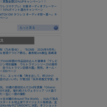
！買取金額20％UPキャンペーン！！
ワレコマケプレ〉対象オーディオプレーヤー
！10％ポイント還元キャンペーン
WITCH ON! タワレコ オーディオ祭～夏～」キ
ペーン
もっと見る
桜（乃木坂46）、「BOMB 2026年9月号」
＆巻頭グラビア飾る。裏表紙は6期生 長嶋凛
プロ60年間の作品詰め込んだ豪華本「テレビ
ジン特別編集 ウルトラマンシリーズ60周年
 全ウルトラマン記録大鑑」発売。オール・
ー300ページ
ラン、エッセイ集「声を出して、呼びかけ
話せばいいの」が第2回「永井荷風文学賞」受
光、30歳の節目刻んだ2nd写真集「Ortensi
刊行決定。憧れ続けたヴェネツィア リド島で
た一生に一度の撮影
ヶ谷太輔のAround The World」、Huluで独占
スタート＆地上波でダイジェスト版放送。主
はKis-My-Ft2“UNISON”に決定。オフショット