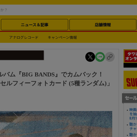
ニュース＆記事
店舗情報
アナログレコード
キャンペーン情報
ルバム『BIG BANDS』でカムバック！
象特典「セルフィーフォトカード (5種ランダム)」
映画
を抽
8月
聴か
チャ
聴か