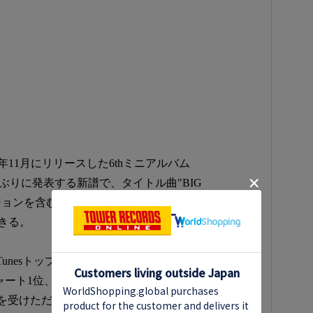
4年11月にリリースした6thミニアルバム
月ぶりに発表する新譜で、タイトル曲"BIG
ージョンを含む全6曲で構成され、さらに多彩になった
きる。
Tunesトップアルバムチャート全世界19地域TOP5、
ャート1位、韓国地上波音楽放送初1位および音楽放
を受けただけに、今回のアルバムもグローバルファ