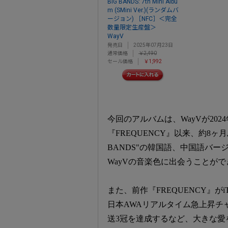
BIG BANDS: 7th Mini Albu
m (SMini Ver.)(ランダムバ
ージョン) ［NFC］＜完全
数量限定生産盤＞
WayV
発売日
2025年07月23日
通常価格
￥2,490
セール価格
￥1,992
今回のアルバムは、WayVが202
『FREQUENCY』以来、約8ヶ
BANDS"の韓国語、中国語バ
WayVの音楽色に出会うことがで
また、前作『FREQUENCY』がi
日本AWAリアルタイム急上昇チ
送3冠を達成するなど、大きな愛