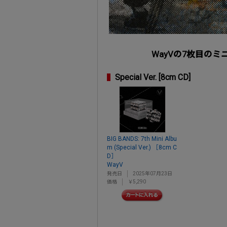
WayVの7枚目のミニ
Special Ver. [8cm CD]
BIG BANDS: 7th Mini Albu
m (Special Ver.) ［8cm C
D］
WayV
発売日
2025年07月23日
価格
￥5,290