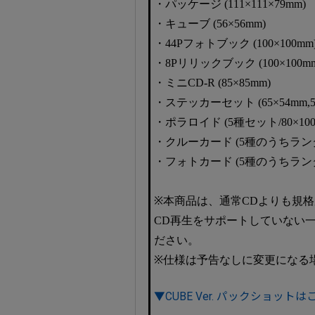
・パッケージ (111×111×79mm)
・キューブ (56×56mm)
・44Pフォトブック (100×100mm
・8Pリリックブック (100×100m
・ミニCD-R (85×85mm)
・ステッカーセット (65×54mm,50×
・ポラロイド (5種セット/80×100
・クルーカード (5種のうちランダム
・フォトカード (5種のうちランダム
※本商品は、通常CDよりも規格が
CD再生をサポートしていない
ださい。
※仕様は予告なしに変更になる
▼CUBE Ver. パックショットは