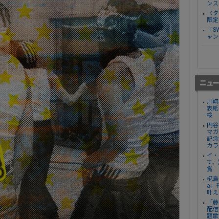
ンス
〈タ
限定
「S
ャン
川﨑
表紙
桜
円谷
マガ
記念
カラ
イ・
て、
賞
椛島
a」
叶え
「藤
配信
題歌