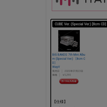
CUBE Ver. (Special Ver.) [8cm CD]
BIG BANDS: 7th Mini Albu
m (Special Ver.) ［8cm C
D］
WayV
発売日
2025年07月23日
価格
￥5,290
【仕様】