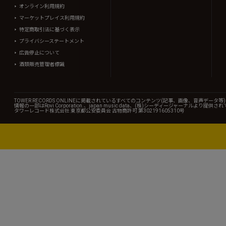
オンライン利用規約
マーケットプレイス利用規約
特定商取引法に基づく表示
プライバシーステートメント
広告停止について
酒類販売管理者標識
TOWER RECORDS ONLINEに掲載されているすべてのコンテンツ(記事、画像、音声デ
情報の一部はRovi Corporation.、japan music data、(株)シーディージャーナルより提供
タワーレコード株式会社 東京都公安委員会 古物商許可 第302191605310号