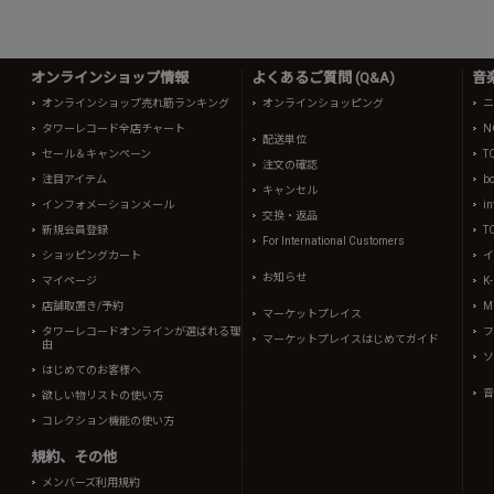
オンラインショップ情報
よくあるご質問 (Q&A)
音
オンラインショップ売れ筋ランキング
オンラインショッピング
ニ
タワーレコード全店チャート
N
配送単位
セール＆キャンペーン
T
注文の確認
注目アイテム
b
キャンセル
インフォメーションメール
in
交換・返品
新規会員登録
T
For International Customers
ショッピングカート
イ
お知らせ
マイページ
K
店舗取置き/予約
Mi
マーケットプレイス
タワーレコードオンラインが選ばれる理
フ
マーケットプレイスはじめてガイド
由
ソ
はじめてのお客様へ
音
欲しい物リストの使い方
コレクション機能の使い方
規約、その他
メンバーズ利用規約