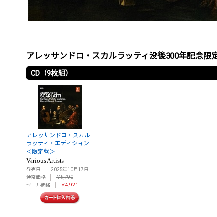
アレッサンドロ・スカルラッティ没後300年記念限定
CD（9枚組）
アレッサンドロ・スカル
ラッティ・エディション
＜限定盤＞
Various Artists
発売日
2025年10月17日
通常価格
￥5,790
セール価格
￥4,921