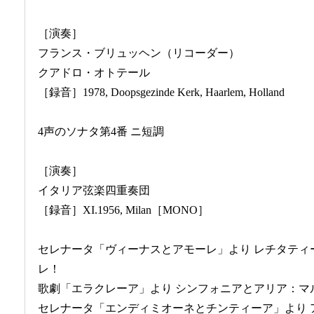
［演奏］
フランス・ブリュッヘン（リコーダー）
クアドロ・オトテール
［録音］1978, Doopsgezinde Kerk, Haarlem, Holland
4声のソナタ第4番 ニ短調
［演奏］
イタリア弦楽四重奏団
［録音］XI.1956, Milan［MONO］
セレナータ「ヴィーナスとアモーレ」より レチタティ
レ！
歌劇「エラクレーア」より シンフォニアとアリア：マ
セレナータ「エンディミオーネとチンティーア」より 