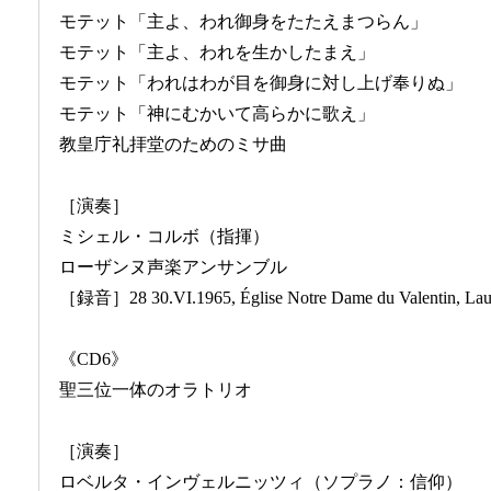
モテット「主よ、われ御身をたたえまつらん」
モテット「主よ、われを生かしたまえ」
モテット「われはわが目を御身に対し上げ奉りぬ」
モテット「神にむかいて高らかに歌え」
教皇庁礼拝堂のためのミサ曲
［演奏］
ミシェル・コルボ（指揮）
ローザンヌ声楽アンサンブル
［録音］28 30.VI.1965, Église Notre Dame du Valentin, Laus
《CD6》
聖三位一体のオラトリオ
［演奏］
ロベルタ・インヴェルニッツィ（ソプラノ：信仰）