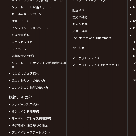
オンラインショップ売れ筋ランキング
オンラインショッピング
ニ
タワーレコード全店チャート
N
配送単位
セール＆キャンペーン
T
注文の確認
注目アイテム
b
キャンセル
インフォメーションメール
in
交換・返品
新規会員登録
T
For International Customers
ショッピングカート
イ
お知らせ
マイページ
K
店舗取置き/予約
Mi
マーケットプレイス
タワーレコードオンラインが選ばれる理
フ
マーケットプレイスはじめてガイド
由
ソ
はじめてのお客様へ
音
欲しい物リストの使い方
コレクション機能の使い方
規約、その他
メンバーズ利用規約
オンライン利用規約
マーケットプレイス利用規約
特定商取引法に基づく表示
プライバシーステートメント