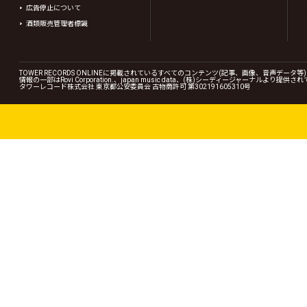
広告停止について
酒類販売管理者標識
TOWER RECORDS ONLINEに掲載されているすべてのコンテンツ(記事、画像、音声デ
情報の一部はRovi Corporation.、japan music data、(株)シーディージャーナルより提供
タワーレコード株式会社 東京都公安委員会 古物商許可 第302191605310号