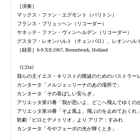
［演奏］
マックス・ファン・エグモント（バリトン）
フランス・ブリュッヘン（リコーダー）
ヤネッテ・ファン・ヴィンヘルデン（リコーダー）
グスタフ・レオンハルト（チェンバロ）、レオンハル
［録音］6-9.XII.1967, Bennebroek, Holland
《CD4》
我らの主イエス・キリストの降誕のためのパストラー
カンタータ「メルジェッリーナのあの場所で」
カンタータ「その喜ばしい安らぎ」
アリエッタ第15番「我が思いよ、どこへ飛んでゆくの
アリエッタ第16番「そよ風よ、飛ぶのを止めておくれ
歌劇「ピロとデメトリオ」より アリア：すみれ
カンタータ「今やフェーボの光が輝くとき」