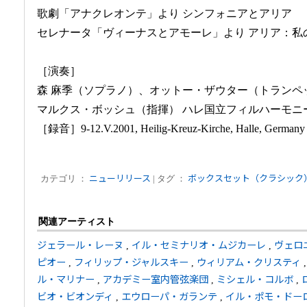
歌劇「アナクレオンテ」より シンフォニアとアリア
セレナータ「ヴィーナスとアモーレ」より アリア：私
［演奏］
森 麻季（ソプラノ）、オットー・ザウター（トランペ
マルクス・ボッシュ（指揮） ハレ国立フィルハーモニ
［録音］9-12.V.2001, Heilig-Kreuz-Kirche, Halle, Germany
カテゴリ ：
ニューリリース
| タグ ：
ボックスセット（クラシック
関連アーティスト
ジェラール・レーヌ
,
イル・セミナリオ・ムジカーレ
,
ヴェロ
ピオー
,
フィリップ・ジャルスキー
,
ウィリアム・クリスティ
ル・マリナー
,
アカデミー室内管弦楽団
,
ミシェル・コルボ
,
ビオ・ビオンディ
,
エウローパ・ガランテ
,
イル・ポモ・ドー