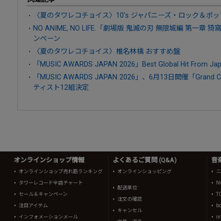
〈夏のタワレコチョイス〉10's ジャパニーズ・ロック＆ポッ
NO ANIME, NO LIFE.「劇場版 鬼滅の刃 無限城編 第一章 猗
ンペーン
〈夏のタワレコチョイス〉椎名林檎 おすすめ盤
「MUSIC AWARDS JAPAN 2026」Best Global Hit From
「MUSIC AWARDS JAPAN 2026」、6月13日開催「Gra
ティスト12組決定
オンラインショップ情報
よくあるご質問 (Q&A)
音
オンラインショップ売れ筋ランキング
オンラインショッピング
ニ
タワーレコード全店チャート
N
配送単位
セール＆キャンペーン
T
注文の確認
注目アイテム
b
キャンセル
インフォメーションメール
in