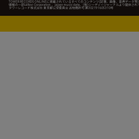
TOWER RECORDS ONLINEに掲載されているすべてのコンテンツ(記事、画像、音声デ
情報の一部はRovi Corporation.、japan music data、(株)シーディージャーナルより提供
タワーレコード株式会社 東京都公安委員会 古物商許可 第302191605310号