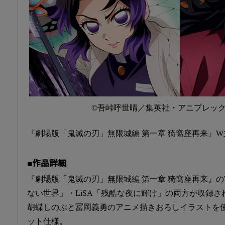
©吾峠呼世晴／集英社・アニプレックス・u
『劇場版「鬼滅の刃」無限城編 第一章 猗窩座再来』
■作品詳細
『劇場版「鬼滅の刃」無限城編 第一章 猗窩座再来』のW
ない世界」・LiSA「残酷な夜に輝け」の両方が収録
胡蝶しのぶと冨岡義勇のアニメ描きおろしイラストを
ット仕様。