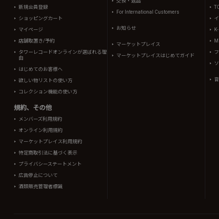
交換・返品
新規会員登録
T
For International Customers
ショッピングカート
イ
お知らせ
マイページ
K
店舗取置き/予約
Mi
マーケットプレイス
タワーレコードオンラインが選ばれる理
フ
マーケットプレイスはじめてガイド
由
ソ
はじめてのお客様へ
音
欲しい物リストの使い方
コレクション機能の使い方
規約、その他
メンバーズ利用規約
オンライン利用規約
マーケットプレイス利用規約
特定商取引法に基づく表示
プライバシーステートメント
広告停止について
酒類販売管理者標識