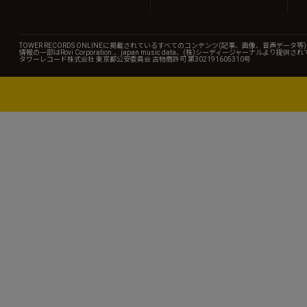
TOWER RECORDS ONLINEに掲載されているすべてのコンテンツ(記事、画像、音声デ
情報の一部はRovi Corporation.、japan music data、(株)シーディージャーナルより提供
タワーレコード株式会社 東京都公安委員会 古物商許可 第302191605310号