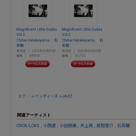
Magnificent Little Dudes
Magnificent Little Dudes
Vol.2
Vol.2
、
、
Chihei Hatakeyama
石
Chihei Hatakeyama
石
若駿
若駿
発売日
2025年05月07日
発売日
2025年04月23日
価格
￥8,800
価格
￥2,750
タグ ：
J-インディーズ
J-JAZZ
関連アーティスト
CRCK/LCKS
,
小西遼
,
小田朋美
,
井上銘
,
越智俊介
,
石若駿