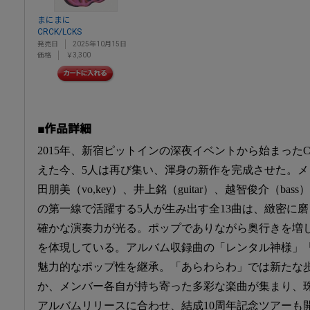
まにまに
CRCK/LCKS
発売日
2025年10月15日
価格
￥3,300
■作品詳細
2015年、新宿ピットインの深夜イベントから始まったCR
えた今、5人は再び集い、渾身の新作を完成させた。メン
田朋美（vo,key）、井上銘（guitar）、越智俊介（bas
の第一線で活躍する5人が生み出す全13曲は、緻密に
確かな演奏力が光る。ポップでありながら奥行きを増し
を体現している。アルバム収録曲の「レンタル神様」
魅力的なポップ性を継承。「あらわらわ」では新たな
か、メンバー各自が持ち寄った多彩な楽曲が集まり、
アルバムリリースに合わせ、結成10周年記念ツアーも開催