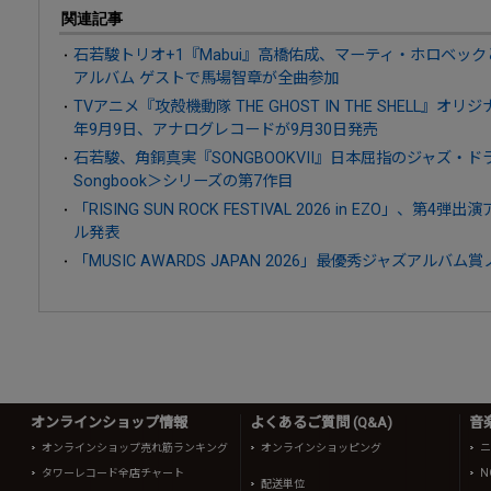
関連記事
石若駿トリオ+1『Mabui』高橋佑成、マーティ・ホロベッ
アルバム ゲストで馬場智章が全曲参加
TVアニメ『攻殻機動隊 THE GHOST IN THE SHELL』オ
年9月9日、アナログレコードが9月30日発売
石若駿、角銅真実『SONGBOOKVII』日本屈指のジャズ・
Songbook＞シリーズの第7作目
「RISING SUN ROCK FESTIVAL 2026 in EZO」、
ル発表
「MUSIC AWARDS JAPAN 2026」最優秀ジャズアルバム
オンラインショップ情報
よくあるご質問 (Q&A)
音
オンラインショップ売れ筋ランキング
オンラインショッピング
ニ
タワーレコード全店チャート
N
配送単位