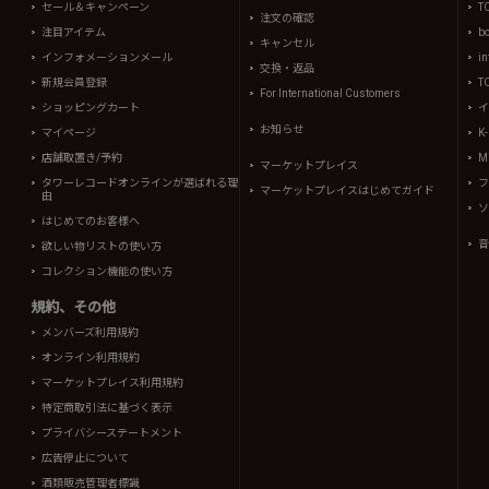
セール＆キャンペーン
T
注文の確認
注目アイテム
b
キャンセル
インフォメーションメール
in
交換・返品
新規会員登録
T
For International Customers
ショッピングカート
イ
お知らせ
マイページ
K
店舗取置き/予約
Mi
マーケットプレイス
タワーレコードオンラインが選ばれる理
フ
マーケットプレイスはじめてガイド
由
ソ
はじめてのお客様へ
音
欲しい物リストの使い方
コレクション機能の使い方
規約、その他
メンバーズ利用規約
オンライン利用規約
マーケットプレイス利用規約
特定商取引法に基づく表示
プライバシーステートメント
広告停止について
酒類販売管理者標識