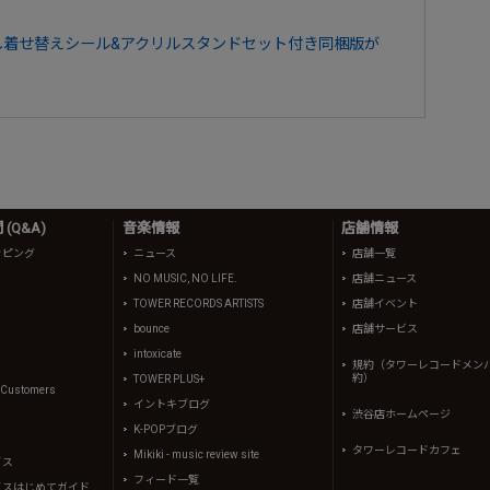
き下ろし着せ替えシール&アクリルスタンドセット付き同梱版が
(Q&A)
音楽情報
店舗情報
ッピング
ニュース
店舗一覧
NO MUSIC, NO LIFE.
店舗ニュース
TOWER RECORDS ARTISTS
店舗イベント
bounce
店舗サービス
intoxicate
規約（タワーレコードメン
約）
TOWER PLUS+
l Customers
イントキブログ
渋谷店ホームページ
K-POPブログ
タワーレコードカフェ
Mikiki - music review site
イス
フィード一覧
イスはじめてガイド