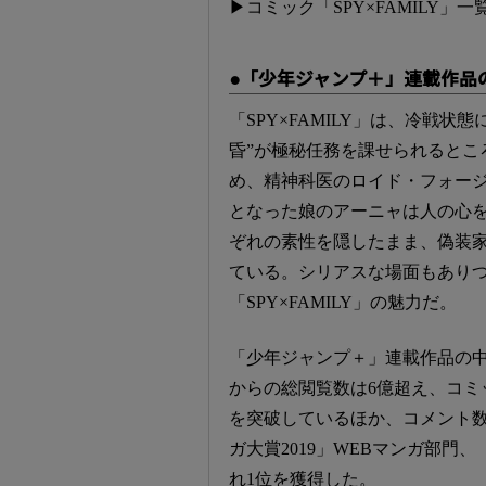
▶コミック「SPY×FAMILY」一
●「少年ジャンプ＋」連載作品
「SPY×FAMILY」は、冷戦
昏”が極秘任務を課せられるとこ
め、精神科医のロイド・フォー
となった娘のアーニャは人の心
ぞれの素性を隠したまま、偽装
ている。シリアスな場面もあり
「SPY×FAMILY」の魅力だ。
「少年ジャンプ＋」連載作品の
からの総閲覧数は6億超え、コミッ
を突破しているほか、コメント
ガ大賞2019」WEBマンガ部門
れ1位を獲得した。