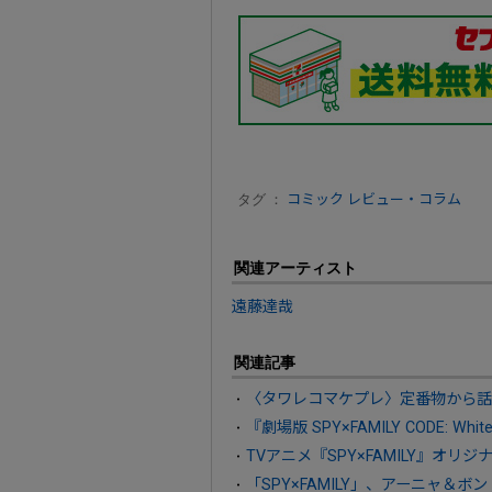
タグ ：
コミック
レビュー・コラム
関連アーティスト
遠藤達哉
関連記事
〈タワレコマケプレ〉定番物から話
『劇場版 SPY×FAMILY CODE: Whi
TVアニメ『SPY×FAMILY』オ
「SPY×FAMILY」、アーニャ＆ボン