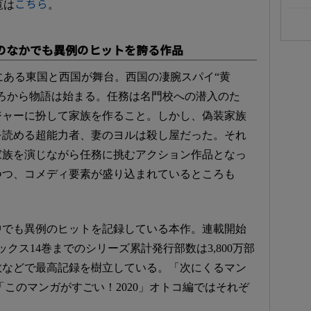
覧は
こちら
。
のなかでも異例のヒットを誇る作品
状態にある東国と西国が舞台。西国の凄腕スパイ“黄
ろから物語は始まる。任務は名門校への潜入のた
ジャーに扮して家族を作ること。しかし、偽装家族
を読める超能力者、妻のヨルは殺し屋だった。それ
家族を演じながら任務に挑むアクション作品となっ
つつ、コメディ要素が盛り込まれているところも
中でも異例のヒットを記録している本作。連載開始
クス14巻までのシリーズ累計発行部数は3,800万部
数などで最高記録を樹立している。「次にくるマン
、「このマンガがすごい！2020」オトコ編ではそれぞ