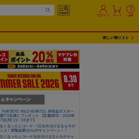
ログイン
カート
Q&A
欲しい物リスト
『KATSEYE: WILD HEARTS』非売品ポスター
選で5名様にプレゼント 【応募締切：2026年
17日(月) 23：59まで】
なくなったレコード・CDを片付けるなら今が
ンス！買取金額20％UPキャンペーン！！
なくなったレコードを片付けるなら今がチャ