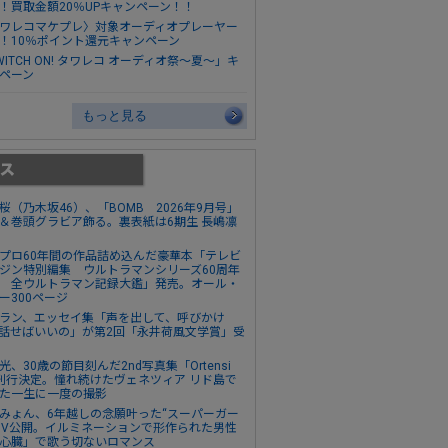
！買取金額20％UPキャンペーン！！
ワレコマケプレ〉対象オーディオプレーヤー
！10％ポイント還元キャンペーン
WITCH ON! タワレコ オーディオ祭～夏～」キ
ペーン
もっと見る
桜（乃木坂46）、「BOMB 2026年9月号」
＆巻頭グラビア飾る。裏表紙は6期生 長嶋凛
プロ60年間の作品詰め込んだ豪華本「テレビ
ジン特別編集 ウルトラマンシリーズ60周年
 全ウルトラマン記録大鑑」発売。オール・
ー300ページ
ラン、エッセイ集「声を出して、呼びかけ
話せばいいの」が第2回「永井荷風文学賞」受
光、30歳の節目刻んだ2nd写真集「Ortensi
刊行決定。憧れ続けたヴェネツィア リド島で
た一生に一度の撮影
みょん、6年越しの念願叶った“スーパーガー
MV公開。イルミネーションで形作られた男性
心臓」で歌う切ないロマンス