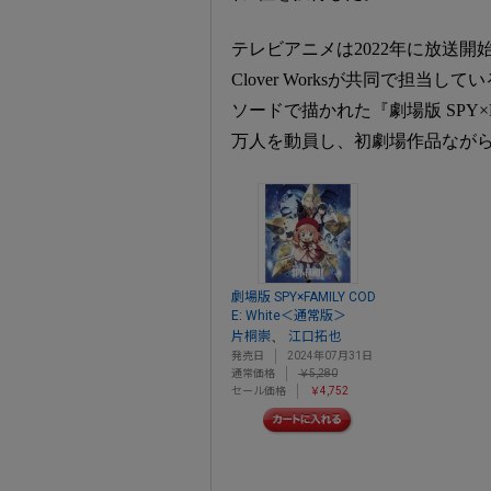
テレビアニメは2022年に放送開
Clover Worksが共同で担当
ソードで描かれた『劇場版 SPY×FAM
万人を動員し、初劇場作品ながら
劇場版 SPY×FAMILY COD
E: White＜通常版＞
、
片桐崇
江口拓也
発売日
2024年07月31日
通常価格
￥5,280
セール価格
￥4,752