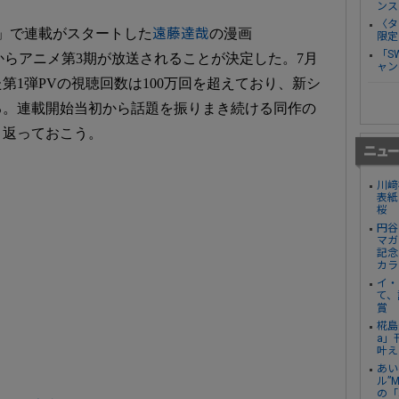
ンス
〈タ
＋」で連載がスタートした
遠藤達哉
の漫画
限定
「S
年10月からアニメ第3期が放送されることが決定した。7月
ャン
第1弾PVの視聴回数は100万回を超えており、新シ
る。連載開始当初から話題を振りまき続ける同作の
り返っておこう。
川﨑
表紙
桜
円谷
マガ
記念
カラ
イ・
て、
賞
椛島
a」
叶え
あい
ル”
の「