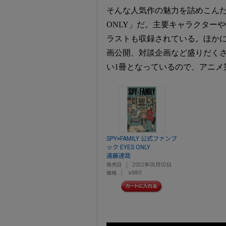
そんな人気作の魅力を詰めこんだのが
ONLY」だ。主要キャラクター
ラストも収録されている。ほか
画公開、対談企画など盛りだくさん
い1冊となっているので、アニメ
SPY×FAMILY 公式ファンブ
ック EYES ONLY
遠藤達哉
発売日
2022年05月02日
価格
￥880