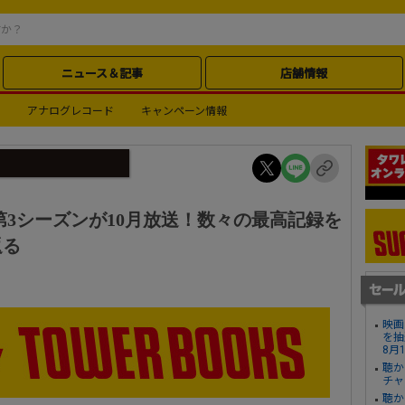
ニュース＆記事
店舗情報
アナログレコード
キャンペーン情報
ニメ第3シーズンが10月放送！数々の最高記録を
返る
映画
を抽
8月
聴か
チャ
聴か