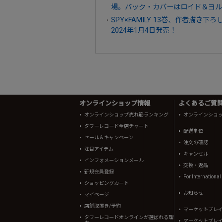
場。バック・カバーはロイド＆ヨル
SPY×FAMILY 13巻、作者描
2024年1月4日発売！
オンラインショップ情報
よくあるご質問 
オンラインショップ売れ筋ランキング
オンラインショ
タワーレコード全店チャート
配送単位
セール＆キャンペーン
注文の確認
注目アイテム
キャンセル
インフォメーションメール
交換・返品
新規会員登録
For Internationa
ショッピングカート
お知らせ
マイページ
店舗取置き/予約
マーケットプレ
タワーレコードオンラインが選ばれる理
マーケットプレ