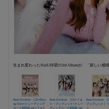
生まれ変わったNiziU待望の3rd Albumが、「新しい
New Emotion ［CD+Blu-r
New Emotion ［CD+フォ
New Emotion 
ay Disc+トレーディング
ト・ブックレット+トレー
ブックレット］
カード初回A ver.+フォト
ディングカード初回B ver.
＞