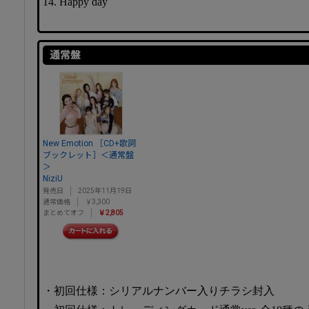
14. Happy day
通常盤
New Emotion ［CD+歌詞
ブックレット］＜通常盤
＞
NiziU
発売日
2025年11月19日
通常価格
￥3,300
まとめてオフ
￥2,805
・初回仕様：シリアルナンバー入りチラシ封入