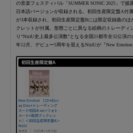
の音楽フェスティバル「SUMMER SONIC 2025」で披
日本語バージョンが収録される。初回生産限定盤A付属のB
が3本収録され、初回生産限定盤Bには限定収録曲のほか
クレットが付属。形態ごとに異なる絵柄のトレーディ
り“NiziU史上最多公演数”となる全国21都市全32公演
年12月、デビュー5周年を迎えるNiziUが『New Emot
初回生産限定盤A
New Emotion ［CD+Blu-r
ay Disc+トレーディング
カード初回A ver.+フォト
カード+歌詞ブックレッ
ト］＜初回生産限定盤A＞
NiziU
発売日
2025年11月19日