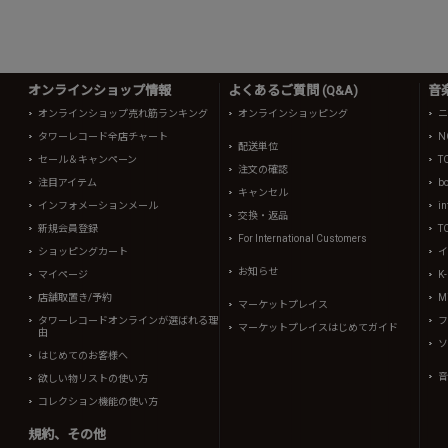
オンラインショップ情報
よくあるご質問 (Q&A)
音
オンラインショップ売れ筋ランキング
オンラインショッピング
ニ
タワーレコード全店チャート
N
配送単位
セール＆キャンペーン
T
注文の確認
注目アイテム
b
キャンセル
インフォメーションメール
in
交換・返品
新規会員登録
T
For International Customers
ショッピングカート
イ
お知らせ
マイページ
K
店舗取置き/予約
Mi
マーケットプレイス
タワーレコードオンラインが選ばれる理
フ
マーケットプレイスはじめてガイド
由
ソ
はじめてのお客様へ
音
欲しい物リストの使い方
コレクション機能の使い方
規約、その他