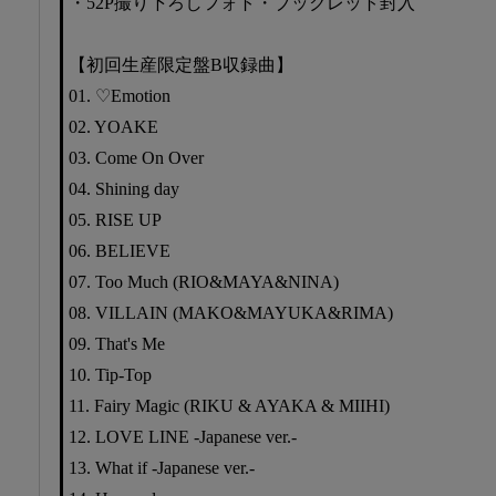
・52P撮り下ろしフォト・ブックレット封入
【初回生産限定盤B収録曲】
01. ♡Emotion
02. YOAKE
03. Come On Over
04. Shining day
05. RISE UP
06. BELIEVE
07. Too Much (RIO&MAYA&NINA)
08. VILLAIN (MAKO&MAYUKA&RIMA)
09. That's Me
10. Tip-Top
11. Fairy Magic (RIKU & AYAKA & MIIHI)
12. LOVE LINE -Japanese ver.-
13. What if -Japanese ver.-