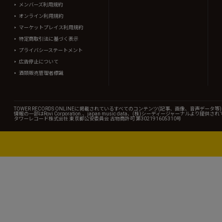
メンバーズ利用規約
オンライン利用規約
マーケットプレイス利用規約
特定商取引法に基づく表示
プライバシーステートメント
広告停止について
酒類販売管理者標識
TOWER RECORDS ONLINEに掲載されているすべてのコンテンツ(記事、画像、音声デ
情報の一部はRovi Corporation.、japan music data、(株)シーディージャーナルより提供
タワーレコード株式会社 東京都公安委員会 古物商許可 第302191605310号