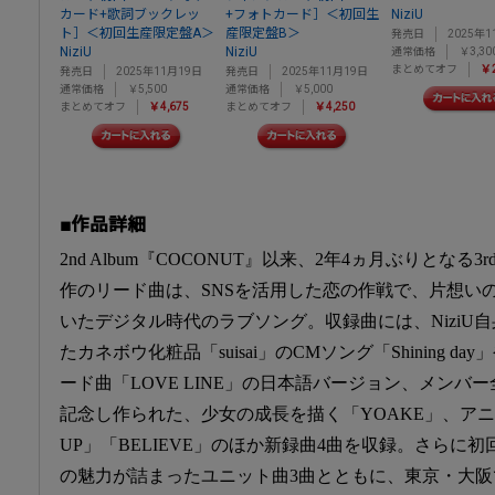
カード+歌詞ブックレッ
+フォトカード］＜初回生
NiziU
ト］＜初回生産限定盤A＞
産限定盤B＞
発売日
2025年1
NiziU
NiziU
通常価格
￥3,30
まとめてオフ
￥2
発売日
2025年11月19日
発売日
2025年11月19日
通常価格
￥5,500
通常価格
￥5,000
まとめてオフ
￥4,675
まとめてオフ
￥4,250
■作品詳細
2nd Album『COCONUT』以来、2年4ヵ月ぶりとなる3rd A
作のリード曲は、SNSを活用した恋の作戦で、片想い
いたデジタル時代のラブソング。収録曲には、NiziU
たカネボウ化粧品「suisai」のCMソング「Shining day」や、Ko
ード曲「LOVE LINE」の日本語バージョン、メンバ
記念し作られた、少女の成長を描く「YOAKE」、アニ
UP」「BELIEVE」のほか新録曲4曲を収録。さらに
の魅力が詰まったユニット曲3曲とともに、東京・大