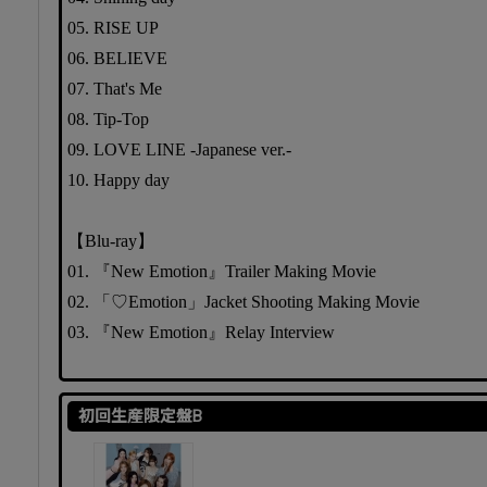
05. RISE UP
06. BELIEVE
07. That's Me
08. Tip-Top
09. LOVE LINE -Japanese ver.-
10. Happy day
【Blu-ray】
01. 『New Emotion』Trailer Making Movie
02. 「♡Emotion」Jacket Shooting Making Movie
03. 『New Emotion』Relay Interview
初回生産限定盤B