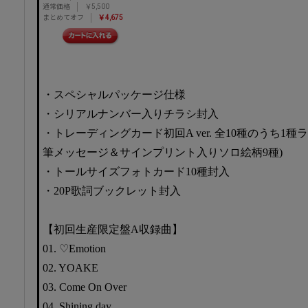
通常価格
￥5,500
まとめてオフ
￥4,675
・スペシャルパッケージ仕様
・シリアルナンバー入りチラシ封入
・トレーディングカード初回A ver. 全10種のうち1
筆メッセージ＆サインプリント入りソロ絵柄9種)
・トールサイズフォトカード10種封入
・20P歌詞ブックレット封入
【初回生産限定盤A収録曲】
01. ♡Emotion
02. YOAKE
03. Come On Over
04. Shining day