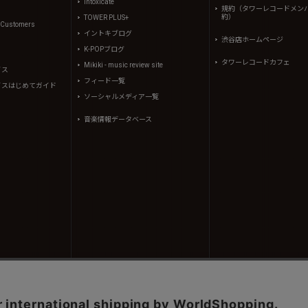
intoxicate
規約（タワーレコードメン
約）
TOWER PLUS+
l Customers
イントキブログ
渋谷店ホームページ
K-POPブログ
タワーレコードカフェ
Mikiki - music review site
イス
フィード一覧
イスはじめてガイド
ソーシャルメディア一覧
音楽情報データベース