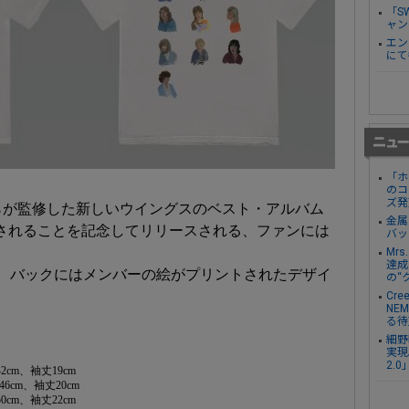
「S
ャン
エン
にて
「ホ
のコ
ズ発
らが監修した新しいウイングスのベスト・アルバム
金属
発売されることを記念してリリースされる、ファンには
バッ
Mr
達成し
ロゴ、バックにはメンバーの絵がプリントされたデザイ
の“
Cre
NE
る待
細野
実現。
2.
2cm、袖丈19cm
46cm、袖丈20cm
0cm、袖丈22cm