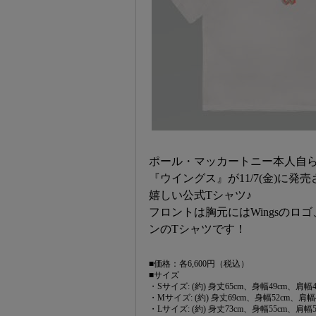
ポール・マッカートニー本人自
『ウイングス』が11/7(金)に
嬉しい公式Tシャツ♪
フロントは胸元にはWingsの
ンのTシャツです！
■価格：各6,600円（税込）
■サイズ
・Sサイズ: (約) 身丈65cm、身幅49cm、肩幅4
・Mサイズ: (約) 身丈69cm、身幅52cm、肩幅
・Lサイズ: (約) 身丈73cm、身幅55cm、肩幅5