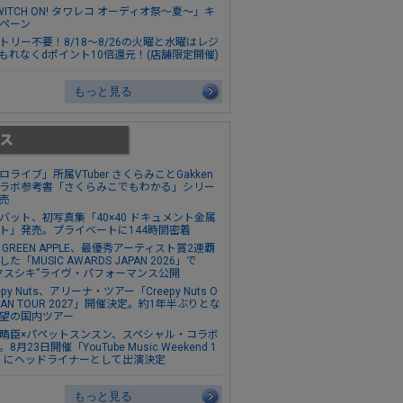
WITCH ON! タワレコ オーディオ祭～夏～」キ
ペーン
トリー不要！8/18～8/26の火曜と水曜はレジ
もれなくdポイント10倍還元！(店舗限定開催)
もっと見る
ロライブ」所属VTuber さくらみことGakken
ラボ参考書「さくらみこでもわかる」シリー
売
バット、初写真集「40×40 ドキュメント金属
ト」発売。プライベートに144時間密着
s. GREEN APPLE、最優秀アーティスト賞2連覇
た「MUSIC AWARDS JAPAN 2026」で
クスシキ”ライヴ・パフォーマンス公開
epy Nuts、アリーナ・ツアー「Creepy Nuts O
MAN TOUR 2027」開催決定。約1年半ぶりとな
望の国内ツアー
晴臣×パペットスンスン、スペシャル・コラボ
8月23日開催「YouTube Music Weekend 1
0」にヘッドライナーとして出演決定
もっと見る