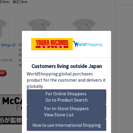
54cm、袖丈24cm
 Wings S/
Paul McCartney Wings S/
Paul McCartney Wings S/
S Tee L
S Tee XL
Paul McCartney
Paul McCartney
11月07日
発売日
2025年11月07日
発売日
2025年11月07日
価格
￥6,600
価格
￥6,600