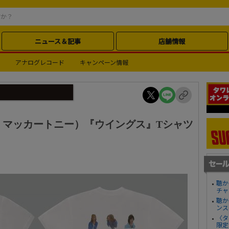
ニュース＆記事
店舗情報
アナログレコード
キャンペーン情報
（ポール・マッカートニー）『ウイングス』Tシャツ
聴か
チャ
聴か
ンス
〈タ
限定