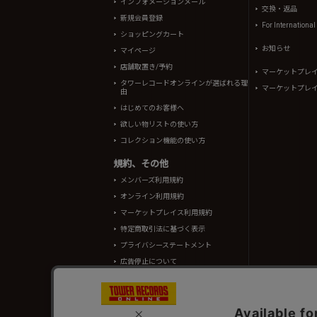
インフォメーションメール
交換・返品
新規会員登録
For Internationa
ショッピングカート
お知らせ
マイページ
店舗取置き/予約
マーケットプレ
タワーレコードオンラインが選ばれる理
マーケットプレ
由
はじめてのお客様へ
欲しい物リストの使い方
コレクション機能の使い方
規約、その他
メンバーズ利用規約
オンライン利用規約
マーケットプレイス利用規約
特定商取引法に基づく表示
プライバシーステートメント
広告停止について
酒類販売管理者標識