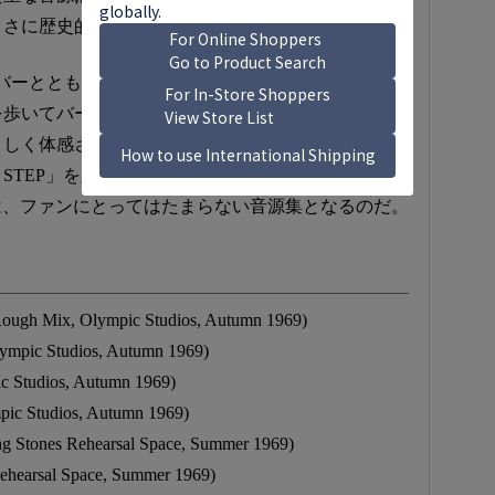
まさに歴史的文献ともいえる作品だ。
メンバーとともに1960年代のロンドンへタイムスリップ
を歩いてバーモンジーまで歩き、そこで行われてい
々しく体感させてくれる貴重な作品だ。まさに彼ら
 STEP」を踏み出す直前の「初期段階＝EARLY
品は、ファンにとってはたまらない音源集となるのだ。
 Rough Mix, Olympic Studios, Autumn 1969)
lympic Studios, Autumn 1969)
c Studios, Autumn 1969)
pic Studios, Autumn 1969)
ing Stones Rehearsal Space, Summer 1969)
 Rehearsal Space, Summer 1969)