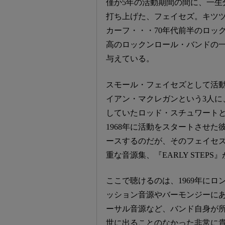
僅か5年の活動期間の間に、一生
打ち上げた、フェイセズ。キツ
カーフ・・・70年代前半のロッ
高のロックンロール・バンドの
与えている。
スモール・フェイセズとして活
イアン・マクレガンという3人に
していたロッド・スチュワート
1968年に活動をスタートさせた彼ら
ースするのだが、そのフェイセ
重な音源集、『EARLY STEP
ここで聴けるのは、1969年にロンド
ッション音源やバーモンジーに
ーサル音源など、バンド自身が
世に出ることのなかった非常に