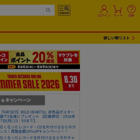
ログイン
カート
Q&A
欲しい物リスト
『KATSEYE: WILD HEARTS』非売品ポスター
選で5名様にプレゼント 【応募締切：2026年
17日(月) 23：59まで】
なくなったレコード・CDを片付けるなら今が
ンス！買取金額20％UPキャンペーン！！
なくなったレコードを片付けるなら今がチャ