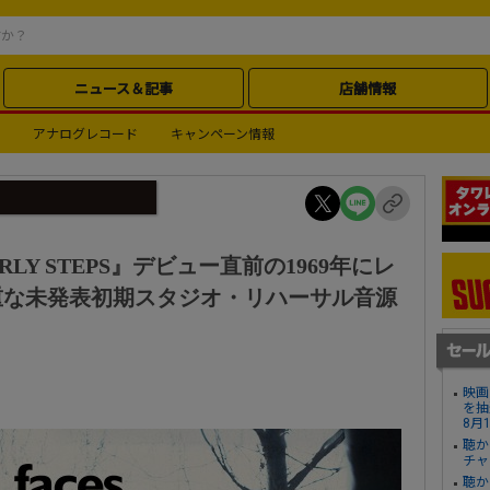
ニュース＆記事
店舗情報
アナログレコード
キャンペーン情報
RLY STEPS』デビュー直前の1969年にレ
重な未発表初期スタジオ・リハーサル音源
映画
を抽
8月
聴か
チャ
聴か