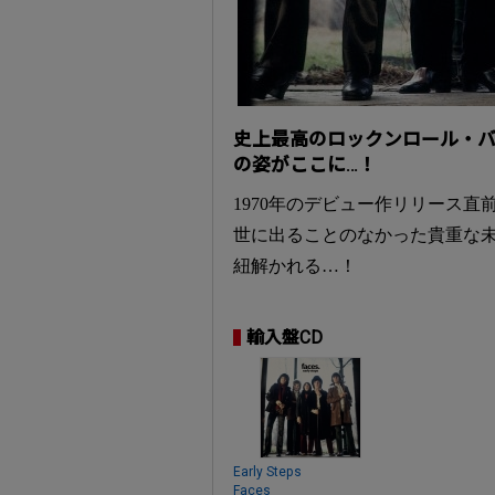
史上最高のロックンロール・バンド
の姿がここに…！
1970年のデビュー作リリース直
世に出ることのなかった貴重な
紐解かれる…！
輸入盤CD
Early Steps
Faces