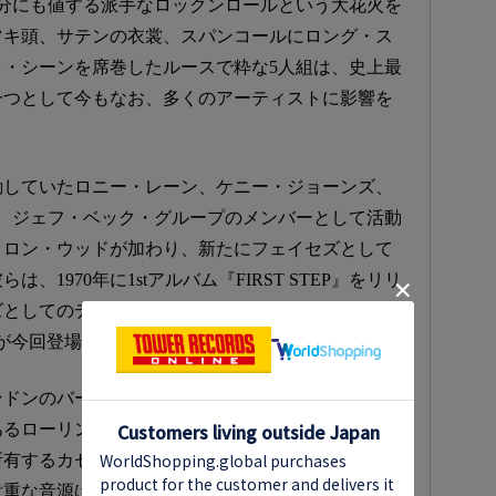
分にも値する派手なロックンロールという大花火を
ツキ頭、サテンの衣裳、スパンコールにロング・ス
ク・シーンを席巻したルースで粋な5人組は、史上最
一つとして今もなお、多くのアーティストに影響を
動していたロニー・レーン、ケニー・ジョーンズ、
、ジェフ・ベック・グループのメンバーとして活動
とロン・ウッドが加わり、新たにフェイセズとして
は、1970年に1stアルバム『FIRST STEP』をリリ
ズとしてのデビュー前夜となる彼らの姿を捉えた貴
S』が今回登場することとなった！
ンのバーンズにあるOlympic Studiosで行われたセ
あるローリング・ストーンズの倉庫で行われたリハ
所有するカセットテープに収められていた、今まで
貴重な音源ばかりだ。彼らが華麗なるデビューを飾