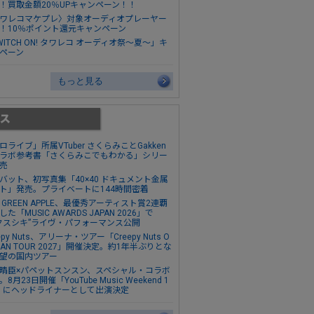
！買取金額20％UPキャンペーン！！
ワレコマケプレ〉対象オーディオプレーヤー
！10％ポイント還元キャンペーン
WITCH ON! タワレコ オーディオ祭～夏～」キ
ペーン
もっと見る
ロライブ」所属VTuber さくらみことGakken
ラボ参考書「さくらみこでもわかる」シリー
売
バット、初写真集「40×40 ドキュメント金属
ト」発売。プライベートに144時間密着
s. GREEN APPLE、最優秀アーティスト賞2連覇
た「MUSIC AWARDS JAPAN 2026」で
クスシキ”ライヴ・パフォーマンス公開
epy Nuts、アリーナ・ツアー「Creepy Nuts O
MAN TOUR 2027」開催決定。約1年半ぶりとな
望の国内ツアー
晴臣×パペットスンスン、スペシャル・コラボ
8月23日開催「YouTube Music Weekend 1
0」にヘッドライナーとして出演決定