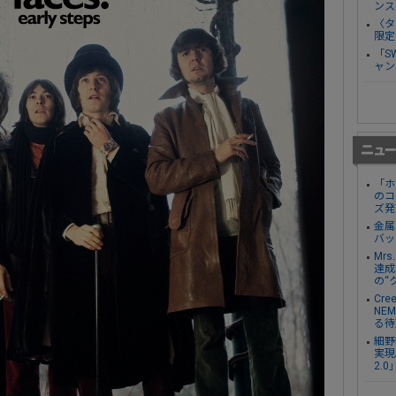
ンス
〈タ
限定
「S
ャン
「ホ
のコ
ズ発
金属
バッ
Mr
達成し
の“
Cre
NE
る待
細野
実現。
2.