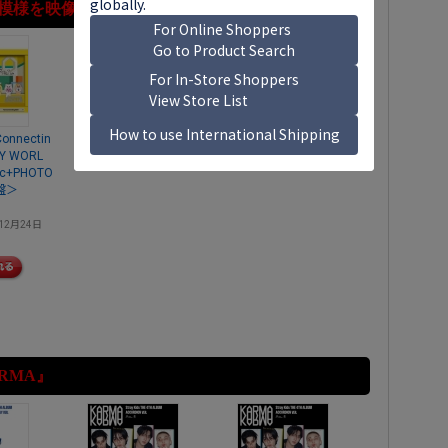
模様を映像化!
Connectin
OY WORL
isc+PHOTO
盤＞
12月24日
RMA』