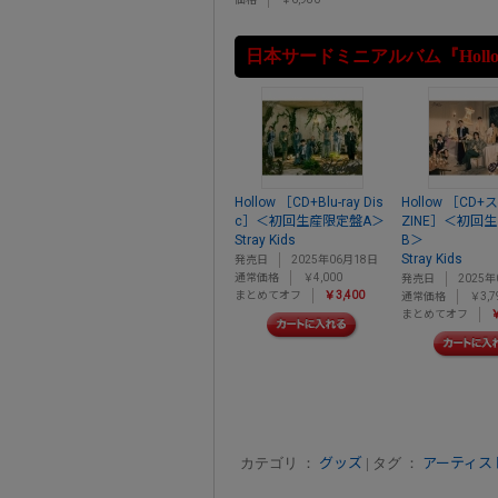
日本サードミニアルバム『Holl
Hollow ［CD+Blu-ray Dis
Hollow ［CD
c］＜初回生産限定盤A＞
ZINE］＜初回
Stray Kids
B＞
Stray Kids
発売日
2025年06月18日
通常価格
￥4,000
発売日
2025年
まとめてオフ
￥3,400
通常価格
￥3,7
まとめてオフ
￥
カテゴリ ：
グッズ
| タグ ：
アーティス