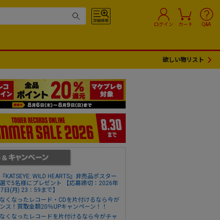
ログイン
カート
Q&A
欲しい物リスト
『KATSEYE: WILD HEARTS』非売品ポスター
選で5名様にプレゼント 【応募締切：2026年
17日(月) 23：59まで】
なくなったレコード・CDを片付けるなら今が
ンス！買取金額20％UPキャンペーン！！
なくなったレコードを片付けるなら今がチャ