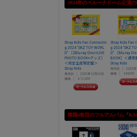
2024年のベルーナドーム公演の
Stray Kids Fan Connectin
Stray Kids Fan 
g 2024 "SKZ TOY WORL
g 2024 "SKZ T
D" ［2Blu-ray Disc+LIVE
D" ［Blu-ray D
PHOTO BOOK+グッズ］
BOOK］＜通常
＜完全生産限定盤＞
Stray Kids
Stray Kids
発売日
2025年
価格
￥8,800
発売日
2025年12月24日
価格
￥12,000
韓国4枚目のフルアルバム『KA