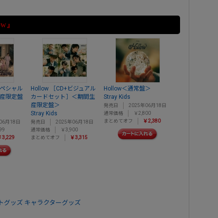
ow』
+スペシャル
Hollow ［CD+ビジュアル
Hollow＜通常盤＞
生産限定盤
カードセット］＜期間生
Stray Kids
産限定盤＞
発売日
2025年06月18日
Stray Kids
通常価格
￥2,800
まとめてオフ
￥2,380
06月18日
発売日
2025年06月18日
99
通常価格
￥3,900
3,229
まとめてオフ
￥3,315
トグッズ
キャラクターグッズ