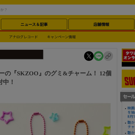
ニュース＆記事
店舗情報
アナログレコード
キャンペーン情報
クターの『SKZOO』のグミ&チャーム！ 12個
付中！
映画
を抽
8月
聴か
チャ
聴か