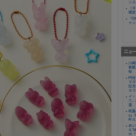
ンス
〈タ
限定
「S
ャン
川﨑
表紙
桜
円谷
マガ
記念
カラ
イ・
て、
賞
椛島
a」
叶え
あい
ル”
の「