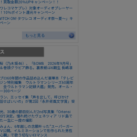
！買取金額20％UPキャンペーン！！
ワレコマケプレ〉対象オーディオプレーヤー
！10％ポイント還元キャンペーン
WITCH ON! タワレコ オーディオ祭～夏～」キ
ペーン
もっと見る
桜（乃木坂46）、「BOMB 2026年9月号」
＆巻頭グラビア飾る。裏表紙は6期生 長嶋凛
プロ60年間の作品詰め込んだ豪華本「テレビ
ジン特別編集 ウルトラマンシリーズ60周年
 全ウルトラマン記録大鑑」発売。オール・
ー300ページ
ラン、エッセイ集「声を出して、呼びかけ
話せばいいの」が第2回「永井荷風文学賞」受
光、30歳の節目刻んだ2nd写真集「Ortensi
刊行決定。憧れ続けたヴェネツィア リド島で
た一生に一度の撮影
みょん、6年越しの念願叶った“スーパーガー
MV公開。イルミネーションで形作られた男性
心臓」で歌う切ないロマンス