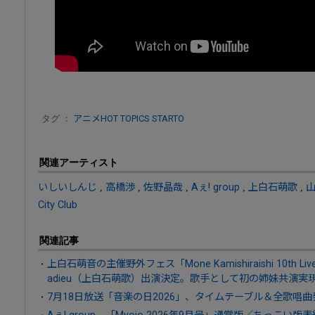
タグ ：
アニメHOT TOPICS
STARTO
関連アーティスト
いしいしんじ
,
高橋渉
,
佐野晶哉
,
Aぇ! group
,
上白石萌歌
,
City Club
関連記事
上白石萌音の主催野外フェス「Mone Kamishiraishi 10th Live
adieu（上白石萌歌）出演決定。歌手として初の姉妹共演実
7月18日放送「音楽の日2026」、タイムテーブル＆全歌唱曲
Aぇ! group、「Myojo 2026年9月号」通常版／ちっこ