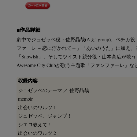
■作品詳細
劇中でジュゼッペ役・佐野晶哉(Aぇ! group)、ペチ
ファーレ ～恋に浮かれて～」「あいのうた」に加え、
「Snowish」、そしてツイスト親分役・山本高広が歌う「That's t
Awesome City Clubが歌う主題歌「ファンファー
収録内容
ジュゼッペのテーマ ／ 佐野晶哉
memoir
出会いのワルツ 1
ジュゼッペ、ジャンプ！
シエロ教えて！
出会いのワルツ 2