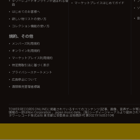
タワーレコードオンラインが選ばれる理
フ
マーケットプレイスはじめてガイド
由
ソ
はじめてのお客様へ
音
欲しい物リストの使い方
コレクション機能の使い方
規約、その他
メンバーズ利用規約
オンライン利用規約
マーケットプレイス利用規約
特定商取引法に基づく表示
プライバシーステートメント
広告停止について
酒類販売管理者標識
TOWER RECORDS ONLINEに掲載されているすべてのコンテンツ(記事、画像、音声デ
情報の一部はRovi Corporation.、japan music data、(株)シーディージャーナルより提供
タワーレコード株式会社 東京都公安委員会 古物商許可 第302191605310号