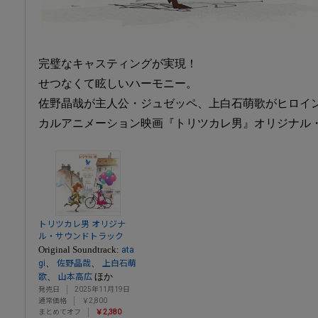
完璧なキャスティングが実現！
せつなくて眩しいハーモニー。
佐野晶哉が主人公・ジュゼッペ、上白石萌歌がヒロイ
カルアニメーション映画『トリツカレ男』オリジナル
トリツカレ男 オリジナ
ル・サウンドトラック
Original Soundtrack:
ata
、
、
gi
佐野晶哉
上白石萌
、
ほか
歌
山本高広
発売日
2025年11月19日
通常価格
￥2,800
まとめてオフ
￥2,380