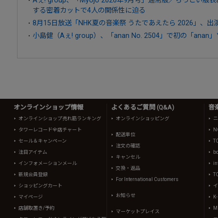
する密着カットで4人の関係性に迫る
8月15日放送「NHK夏の音楽祭 うたであえたら 2026」、
小島健（Aぇ! group）、「anan No. 2504」で初の「ana
オンラインショップ情報
よくあるご質問 (Q&A)
音
オンラインショップ売れ筋ランキング
オンラインショッピング
ニ
タワーレコード全店チャート
N
配送単位
セール＆キャンペーン
T
注文の確認
注目アイテム
b
キャンセル
インフォメーションメール
in
交換・返品
新規会員登録
T
For International Customers
ショッピングカート
イ
お知らせ
マイページ
K
店舗取置き/予約
Mi
マーケットプレイス