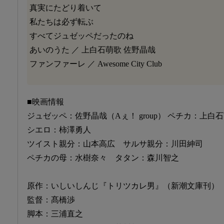
真実にたどり着いて
私たちは必ず転ぶ
すべてジュゼッペだったのね
あいのうた ／ 上白石萌歌 佐野晶哉
ファンファーレ ／ Awesome City Club
■映画情報
ジュゼッペ：佐野晶哉（Aぇ！ group） ペチカ：上白
シエロ：柿澤勇人
ツイスト親分：山本高広 サルサ親分：川田紳司
ペチカの母：水樹奈々 タタン：森川智之
原作：いしいしんじ『トリツカレ男』（新潮文庫刊）
監督：髙橋渉
脚本：三浦直之