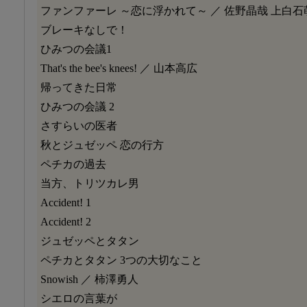
ファンファーレ ～恋に浮かれて～ ／ 佐野晶哉 上白石
ブレーキなしで！
ひみつの会議1
That's the bee's knees! ／ 山本高広
帰ってきた日常
ひみつの会議 2
さすらいの医者
秋とジュゼッペ 恋の行方
ペチカの過去
当方、トリツカレ男
Accident! 1
Accident! 2
ジュゼッペとタタン
ペチカとタタン 3つの大切なこと
Snowish ／ 柿澤勇人
シエロの言葉が