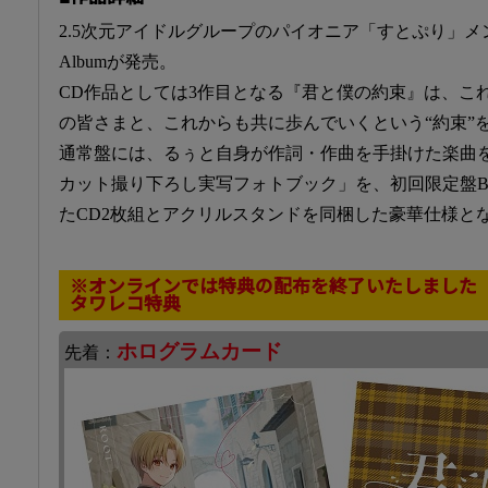
2.5次元アイドルグループのパイオニア「すとぷり」メンバー
Albumが発売。
CD作品としては3作目となる『君と僕の約束』は、こ
の皆さまと、これからも共に歩んでいくという“約束”
通常盤には、るぅと自身が作詞・作曲を手掛けた楽曲
カット撮り下ろし実写フォトブック」を、初回限定盤
たCD2枚組とアクリルスタンドを同梱した豪華仕様と
※オンラインでは特典の配布を終了いたしました
タワレコ特典
ホログラムカード
先着：