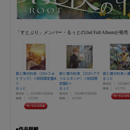
「すとぷり」メンバー・るぅとの2nd Full Albumが発売
君と僕の約束 ［CD+フォ
君と僕の約束 ［2CD+アク
君と僕の約束＜
トブック］＜初回限定盤A
リルスタンド］＜初回限
るぅと
＞
定盤B＞
発売日
2026年0
るぅと
るぅと
価格
￥2,750
発売日
2026年01月28日
発売日
2026年01月28日
価格
￥3,900
価格
￥3,900
■作品詳細