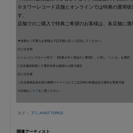
※タワーレコード店舗とオンラインでは特典の運用状
す。
店舗でのご購入で特典ご希望のお客様は、各店舗に運
▼特典がご不要なお客様は下記手順に従って設定してください。
[1]ご注文時
1.ショッピングカート内で「【特典が付く場合のご希望】」に対し「いいえ」を選択
2.注文確認画面にて選択内容を確認の上購入確定
[2]ご注文後
ご注文後商品未出荷の期間マイページにてご注文時の特典設定の選択が変更可能
※詳細は
こちら
をご覧ください。
タグ ：
アニメHOT TOPICS
関連アーティスト