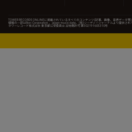
TOWER RECORDS ONLINEに掲載されているすべてのコンテンツ(記事、画像、音声デ
情報の一部はRovi Corporation.、japan music data、(株)シーディージャーナルより提供
タワーレコード株式会社 東京都公安委員会 古物商許可 第302191605310号