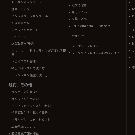
セール＆キャンペーン
T
注文の確認
注目アイテム
b
キャンセル
インフォメーションメール
in
交換・返品
新規会員登録
T
For International Customers
ショッピングカート
イ
お知らせ
マイページ
K
店舗取置き/予約
Mi
マーケットプレイス
タワーレコードオンラインが選ばれる理
フ
マーケットプレイスはじめてガイド
由
ソ
はじめてのお客様へ
音
欲しい物リストの使い方
コレクション機能の使い方
規約、その他
メンバーズ利用規約
オンライン利用規約
マーケットプレイス利用規約
特定商取引法に基づく表示
プライバシーステートメント
広告停止について
酒類販売管理者標識