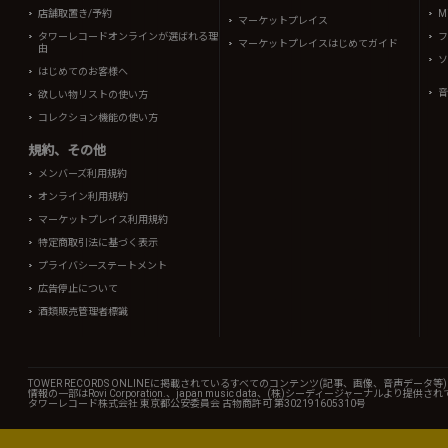
店舗取置き/予約
Mi
マーケットプレイス
タワーレコードオンラインが選ばれる理
フ
マーケットプレイスはじめてガイド
由
ソ
はじめてのお客様へ
音
欲しい物リストの使い方
コレクション機能の使い方
規約、その他
メンバーズ利用規約
オンライン利用規約
マーケットプレイス利用規約
特定商取引法に基づく表示
プライバシーステートメント
広告停止について
酒類販売管理者標識
TOWER RECORDS ONLINEに掲載されているすべてのコンテンツ(記事、画像、音声デ
情報の一部はRovi Corporation.、japan music data、(株)シーディージャーナルより提供
タワーレコード株式会社 東京都公安委員会 古物商許可 第302191605310号