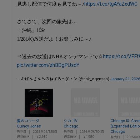
見逃し配信で何度も見てね～♪
https://t.co/tgAYaZxdWC
さてさて、次回の旅先は…
「沖縄」!!🌺
1/28(水)放送だよ！お楽しみに～♪
⇒過去の放送はNHKオンデマンドで☆
https://t.co/VF
pic.twitter.com/zhBDgPUsdY
— おげんさんちのねずみ～(C・＞ (@nhk_ogensan)
January 21, 202
愛のコリーダ
シカゴV
Chicago IX: Grea
Quincy Jones
Chicago
(Expanded Editio
Chicago
発売日
2025年06月25日
発売日
2024年09月04日
通常価格
￥2,640
通常価格
￥1,980
発売日
2025年0