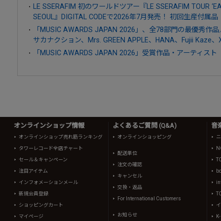
LE SSERAFIM 初のワールドツアー『LE SSERAFIM TOUR ‘EASY
SEOUL』DIGITAL CODEで2026年7月発売！ 初回生産
「MUSIC AWARDS JAPAN 2026」、全78部門の最優
サカナクション、Mrs. GREEN APPLE、HANA、Fujii Kaze
「MUSIC AWARDS JAPAN 2026」受賞作品・アーティスト
オンラインショップ情報
よくあるご質問 (Q&A)
音
オンラインショップ売れ筋ランキング
オンラインショッピング
ニ
タワーレコード全店チャート
N
配送単位
セール＆キャンペーン
T
注文の確認
注目アイテム
b
キャンセル
インフォメーションメール
in
交換・返品
新規会員登録
T
For International Customers
ショッピングカート
イ
お知らせ
マイページ
K