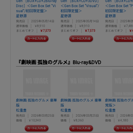
Gen ［BOX+CD+2Blu-ray
Gen ［BOX+CD+3DVD］
Gen ［BOX+CD
Disc］＜Gen Box Set "Vi
＜Gen Box Set "Visual"/
＜Gen Box Set "P
sual"/初回限定盤＞
初回限定盤＞
初回限定盤＞
星野源
星野源
星野源
発売日
2025年05月14日
発売日
2025年05月14日
発売日
2025年0
通常価格
￥8,910
通常価格
￥8,910
通常価格
￥7,48
まとめてオフ
￥7,573
まとめてオフ
￥7,573
まとめてオフ
￥6
『劇映画 孤独のグルメ』Blu-ray&DVD
劇映画 孤独のグルメ 豪華
劇映画 孤独のグルメ 豪華
劇映画 孤独のグ
版
版
常版＞
松重豊
松重豊
松重豊
発売日
2026年03月25日
発売日
2026年03月25日
発売日
2026年0
価格
￥10,340
価格
￥8,360
価格
￥4,180