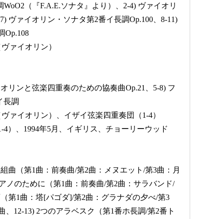
WoO2（『F.A.E.ソナタ』より）、2-4) ヴァイオリ
7) ヴァイオリン・ソナタ第2番イ長調Op.100、8-11)
p.108
（ヴァイオリン）
オリンと弦楽四重奏のための協奏曲Op.21、5-8) フ
イ長調
ヴァイオリン）、イザイ弦楽四重奏団（1-4）
1-4）、1994年5月、イギリス、チョーリーウッド
ク組曲（第1曲：前奏曲/第2曲：メヌエット/第3曲：月
 ピアノのために（第1曲：前奏曲/第2曲：サラバンド/
画（第1曲：塔[パゴダ]/第2曲：グラナダの夕べ/第3
、12-13) 2つのアラベスク（第1番ホ長調/第2番ト