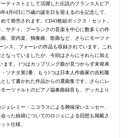
属アーティストとして活躍した伝説のフランス人ピア
6年4月6日に75歳の誕生日を迎えるのを記念して、
めて発売されます。CD43枚組ボックス・セット。
ー、サティ、プーランクの音楽を中心に数多くの作
奏曲、室内楽、独奏曲、歌曲など、さらにモーツァ
サーンス、フォーレの作品も収録されています。これ
難となっていましたが、今回はさらにそれらに加え
います。1つはカップリング曲が見つからず未発表
・ソナタ第2番、もう1つは日本人作曲家の吉松隆
曲集として書かれた作品からの選曲集です。さらにレ
るモーツァルトのピアノ協奏曲録音も、デッカより
のジェレミー・ニコラスによる興味深いエッセー、
出会った経緯についてのロジェによる回想も掲載さ
ケット仕様。