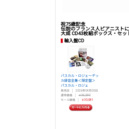
祝75歳記念
伝説のフランス人ピアニスト
大成 CD43枚組ボックス・セッ
輸入盤CD
パスカル・ロジェ～デッ
カ録音全集＜限定盤＞
パスカル・ロジェ
発売日
2026年04月03日
通常価格
￥35,390
セール価格
￥30,081