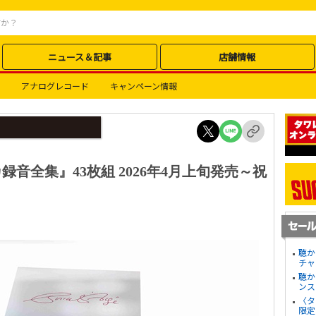
ニュース＆記事
店舗情報
アナログレコード
キャンペーン情報
音全集』43枚組 2026年4月上旬発売～祝
聴か
チャ
聴か
ンス
〈タ
限定