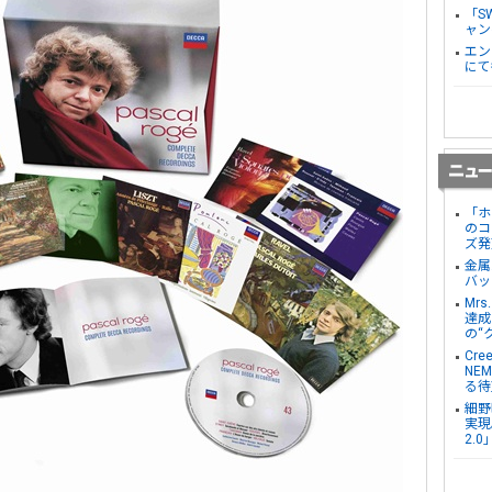
「S
ャン
エン
にて
「ホ
のコ
ズ発
金属
バッ
Mr
達成し
の“
Cre
NE
る待
細野
実現。
2.