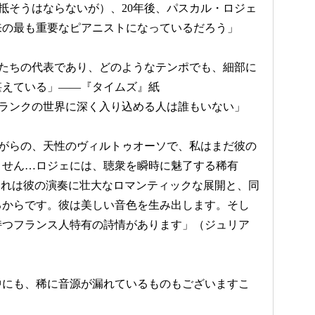
抵そうはならないが）、20年後、パスカル・ロジェ
来の最も重要なピアニストになっているだろう」
人たちの代表であり、どのようなテンポでも、細部に
湛えている」――『タイムズ』紙
ーランクの世界に深く入り込める人は誰もいない」
ながらの、天性のヴィルトゥオーソで、私はまだ彼の
ません…ロジェには、聴衆を瞬時に魅了する稀有
それは彼の演奏に壮大なロマンティックな展開と、同
るからです。彼は美しい音色を生み出します。そし
持つフランス人特有の詩情があります」（ジュリア
中にも、稀に音源が漏れているものもございますこ