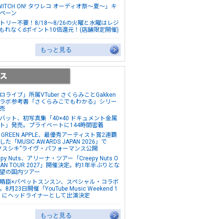
WITCH ON! タワレコ オーディオ祭～夏～」キ
ペーン
トリー不要！8/18～8/26の火曜と水曜はレジ
もれなくdポイント10倍還元！(店舗限定開催)
もっと見る
ロライブ」所属VTuber さくらみことGakken
ラボ参考書「さくらみこでもわかる」シリー
売
バット、初写真集「40×40 ドキュメント金属
ト」発売。プライベートに144時間密着
s. GREEN APPLE、最優秀アーティスト賞2連覇
た「MUSIC AWARDS JAPAN 2026」で
クスシキ”ライヴ・パフォーマンス公開
epy Nuts、アリーナ・ツアー「Creepy Nuts O
MAN TOUR 2027」開催決定。約1年半ぶりとな
望の国内ツアー
晴臣×パペットスンスン、スペシャル・コラボ
8月23日開催「YouTube Music Weekend 1
0」にヘッドライナーとして出演決定
もっと見る