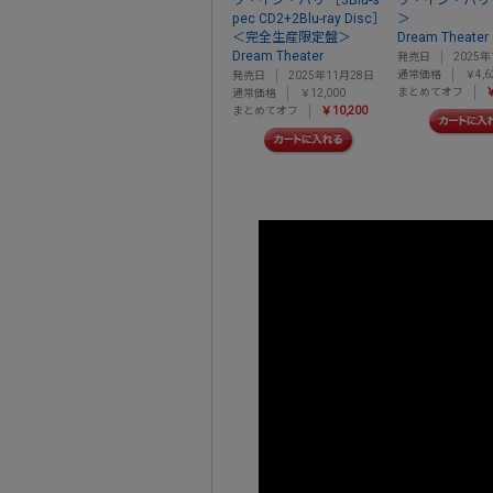
ヴ・イン・パリ ［3Blu-s
ヴ・イン・パリ
pec CD2+2Blu-ray Disc］
＞
＜完全生産限定盤＞
Dream Theater
Dream Theater
発売日
2025年
通常価格
￥4,6
発売日
2025年11月28日
まとめてオフ
￥
通常価格
￥12,000
まとめてオフ
￥10,200