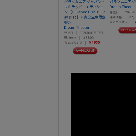
パラソムニア ジャパン・
パラソムニア＜
リミテッド・エディショ
Dream Theater
ン ［Blu-spec CD2+Blu-r
発売日
2025年
ay Disc］＜完全生産限定
通常価格
￥2,9
盤＞
まとめてオフ
￥
Dream Theater
発売日
2025年02月07日
通常価格
￥5,800
まとめてオフ
￥4,930