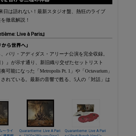
年の来日は語れない！最新スタジオ盤、熱狂のライブ
盤を徹底解説！
: Live à Paris』
リから世界へ」
から、パリ・アディダス・アリーナ公演を完全収録。
（40番目）』が示す通り、新旧織り交ぜたセットリスト
った「Metropolis Pt. 1」や「Octavarium」
されている。最新の音響で甦る、5人の「対話」は
ム～ライ
Quarantieme: Live A Pari
Quarantieme: Live A Pari