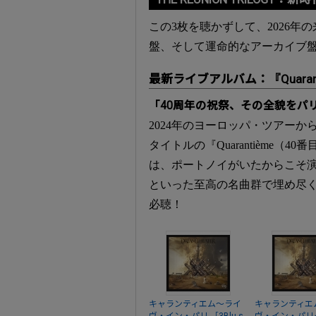
この3枚を聴かずして、2026
盤、そして運命的なアーカイブ
最新ライブアルバム：『Quarantième
「40周年の祝祭、その全貌をパ
2024年のヨーロッパ・ツアー
タイトルの『Quarantième
は、ポートノイがいたからこそ演奏可能にな
といった至高の名曲群で埋め尽く
必聴！
キャランティエム～ライ
キャランティエ