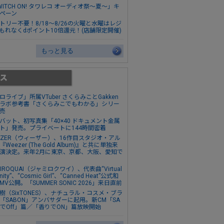
WITCH ON! タワレコ オーディオ祭～夏～」キ
ペーン
トリー不要！8/18～8/26の火曜と水曜はレジ
もれなくdポイント10倍還元！(店舗限定開催)
もっと見る
ロライブ」所属VTuber さくらみことGakken
ラボ参考書「さくらみこでもわかる」シリー
売
バット、初写真集「40×40 ドキュメント金属
ト」発売。プライベートに144時間密着
EZER（ウィーザー）、16作目スタジオ・アル
Weezer (The Gold Album)』と共に単独来
演決定。来年2月に東京、京都、大阪、愛知で
MIROQUAI（ジャミロクワイ）、代表曲“Virtual
anity”、“Cosmic Girl”、“Canned Heat”公式和
MV公開。「SUMMER SONIC 2026」来日直前
樹（SixTONES）、ナチュラル・コスメ・ブラ
「SABON」アンバサダーに起用。新CM「SA
NでOff」篇／「香りでON」篇放映開始