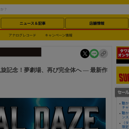
ニュース＆記事
店舗情報
アナログレコード
キャンペーン情報
旋記念！夢劇場、再び完全体へ ― 最新作
聴か
チャ
聴か
ンス
〈タ
限定