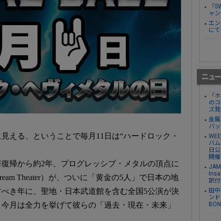
「S
ャン
エン
にて
「ホ
のコ
ズ発
金属
バッ
に見える、ということで毎月11日は“ハードロック・
WE
バム『
日公
開催
電撃復帰から約2年、プログレッシブ・メタルの頂点に
JA
Ins
am Theater）が、ついに「黄金の5人」で日本の地
訳付
田中
すべき年に、聖地・日本武道館を含む全国5公演が決
ンド
BO
、今月は全力を挙げて彼らの「過去・現在・未来」