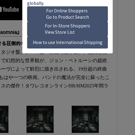
omnia』
せる圧倒的な完成度」
スタジオ盤。テーマは「睡眠時随伴症」。意識と無
クで幻想的な世界観が、ジョン・ペトルーシの超絶
ーヴによって鮮烈に描き出される。19分超の終曲
ident」は、もはや一つの映画。バンドの魔法が完全に蘇ったこ
の傑作！タワレコオンラインHR/HM2025年間ラ