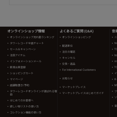
オンラインショップ情報
よくあるご質問 (Q&A)
音
オンラインショップ売れ筋ランキング
オンラインショッピング
ニ
タワーレコード全店チャート
N
配送単位
セール＆キャンペーン
T
注文の確認
注目アイテム
b
キャンセル
インフォメーションメール
in
交換・返品
新規会員登録
T
For International Customers
ショッピングカート
イ
お知らせ
マイページ
K
店舗取置き/予約
Mi
マーケットプレイス
タワーレコードオンラインが選ばれる理
フ
マーケットプレイスはじめてガイド
由
ソ
はじめてのお客様へ
音
欲しい物リストの使い方
コレクション機能の使い方