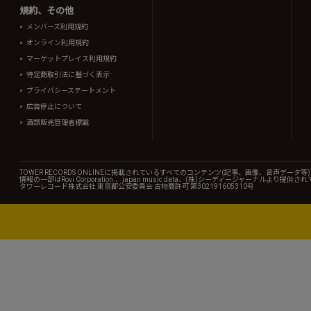
規約、その他
メンバーズ利用規約
オンライン利用規約
マーケットプレイス利用規約
特定商取引法に基づく表示
プライバシーステートメント
広告停止について
酒類販売管理者標識
TOWER RECORDS ONLINEに掲載されているすべてのコンテンツ(記事、画像、音声デ
情報の一部はRovi Corporation.、japan music data、(株)シーディージャーナルより提供
タワーレコード株式会社 東京都公安委員会 古物商許可 第302191605310号