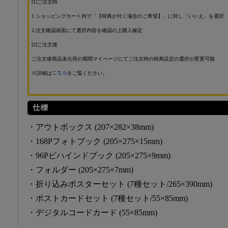
[1]ご注文時
1.ショッピングカート内で「【特典が付く場合のご希望】」に対し「いいえ」を選択
2.注文確認画面にて選択内容を確認の上購入確定
[2]ご注文後
ご注文後商品未出荷の期間マイページにてご注文時の特典設定の選択が変更可能
※詳細は
こちら
をご覧ください。
仕様
・アウトボックス (207×282×38mm)
・168Pフォトブック (205×275×15mm)
・96Pビハインドブック (205×275×9mm)
・フォルダー (205×275×7mm)
・折り込みポスターセット (7種セット/265×390mm)
・ポストカードセット (7種セット/55×85mm)
・デジタルコードカード (55×85mm)