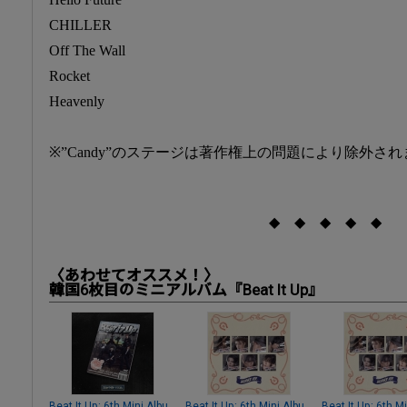
CHILLER
Off The Wall
Rocket
Heavenly
※”Candy”のステージは著作権上の問題により除外さ
◆ ◆ ◆ ◆ ◆
〈あわせてオススメ！〉
韓国6枚目のミニアルバム『Beat It Up』
Beat It Up: 6th Mini Albu
Beat It Up: 6th Mini Albu
Beat It Up: 6th M