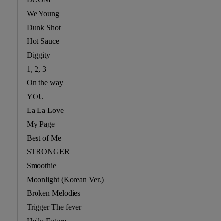
We Young
Dunk Shot
Hot Sauce
Diggity
1, 2, 3
On the way
YOU
La La Love
My Page
Best of Me
STRONGER
Smoothie
Moonlight (Korean Ver.)
Broken Melodies
Trigger The fever
Hello Future