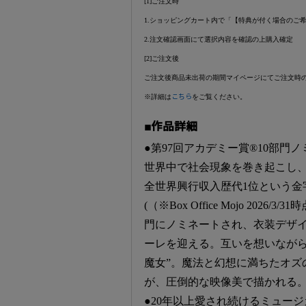
[1]ご注文時
1.ショッピングカート内で「【特典が付く場合のご
2.注文確認画面にて選択内容を確認の上購入確定
[2]ご注文後
ご注文後商品未出荷の期間マイページにてご注文時
※詳細は
こちら
をご覧ください。
■作品詳細
●第97回アカデミー賞®10部門
世界中で社会現象を巻き起こし
全世界興行収入歴代1位という金
(（※Box Office Mojo 20
門にノミネートされ、衣装デザ
ーレを迎える。互いを想いながら
魔女”。魔法と幻想に満ちたオズ
が、圧倒的な映像美で描かれる
●20年以上愛され続けるミュー