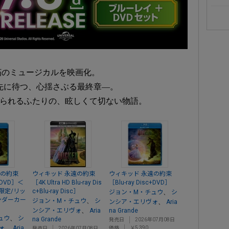
朽のミュージカルを映画化。
先に待つ、心揺さぶる最終章―。
と語られるふたりの、眩しくて切ない物語。
遠の約束
ウィキッド 永遠の約束
ウィキッド 永遠の約束
c+DVD］＜
［4K Ultra HD Blu-ray Dis
［Blu-ray Disc+DVD］
限定/リッ
c+Blu-ray Disc］
、
ジョン・M・チュウ
シ
ンダーカー
、
ジョン・M・チュウ
シ
、
ンシア・エリヴォ
Aria
、
ンシア・エリヴォ
Aria
na Grande
、
ュウ
シ
na Grande
発売日
2026年07月08日
、
ォ
Aria
価格
￥5,390
発売日
2026年07月08日