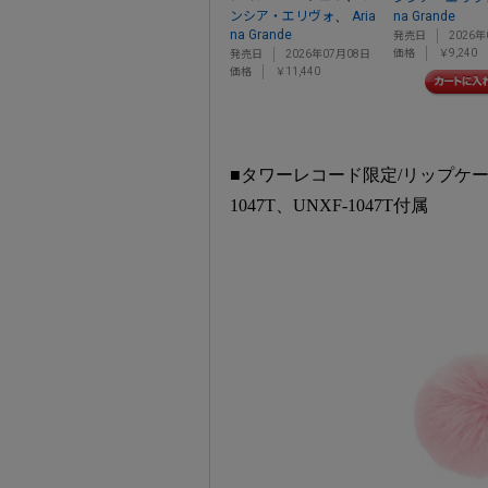
、
ンシア・エリヴォ
Aria
na Grande
na Grande
発売日
2026年
価格
￥9,240
発売日
2026年07月08日
価格
￥11,440
■タワーレコード限定/リップケー
1047T、UNXF-1047T付属