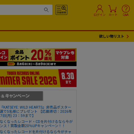
ログイン
カート
Q&A
欲しい物リスト
『KATSEYE: WILD HEARTS』非売品ポスター
選で5名様にプレゼント 【応募締切：2026年
17日(月) 23：59まで】
なくなったレコード・CDを片付けるなら今が
ンス！買取金額20％UPキャンペーン！！
なくなったレコードを片付けるなら今がチャ