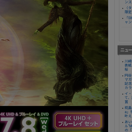
ンス
〈タ
限定
「S
ャン
川﨑
表紙
桜
円谷
マガ
記念
カラ
イ・
て、
賞
椛島
a」
叶え
あい
ル”
の「