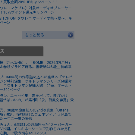
！買取金額20％UPキャンペーン！！
ワレコマケプレ〉対象オーディオプレーヤー
！10％ポイント還元キャンペーン
WITCH ON! タワレコ オーディオ祭～夏～」キ
ペーン
もっと見る
桜（乃木坂46）、「BOMB 2026年9月号」
＆巻頭グラビア飾る。裏表紙は6期生 長嶋凛
プロ60年間の作品詰め込んだ豪華本「テレビ
ジン特別編集 ウルトラマンシリーズ60周年
 全ウルトラマン記録大鑑」発売。オール・
ー300ページ
ラン、エッセイ集「声を出して、呼びかけ
話せばいいの」が第2回「永井荷風文学賞」受
光、30歳の節目刻んだ2nd写真集「Ortensi
刊行決定。憧れ続けたヴェネツィア リド島で
た一生に一度の撮影
みょん、6年越しの念願叶った“スーパーガー
MV公開。イルミネーションで形作られた男性
心臓」で歌う切ないロマンス