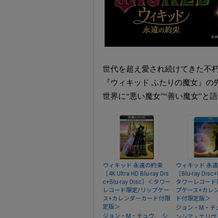
世代を超え愛され続けてきた不
『ウィキッド ふたりの魔女』の
世界に“悪い魔女”“善い魔女”
ウィキッド 永遠の約束
ウィキッド 永
［4K Ultra HD Blu-ray Dis
［Blu-ray Dis
c+Blu-ray Disc］＜タワー
タワーレコード
レコード限定/リップケー
プケース+カレ
ス+カレンダーカード付限
ド付限定版＞
定版＞
ジョン・M・チ
、
ジョン・M・チュウ
シ
ンシア・エリヴ