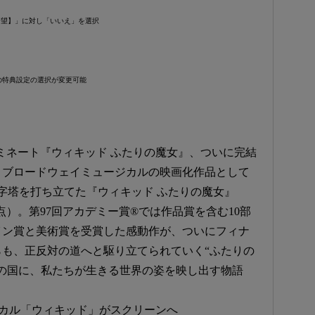
希望】」に対し「いいえ」を選択
の特典設定の選択が変更可能
ノミネート『ウィキッド ふたりの魔女』、ついに完結
、ブロードウェイミュージカルの映画化作品として
字塔を打ち立てた『ウィキッド ふたりの魔女』
26/3/31時点）。第97回アカデミー賞®では作品賞を含む10部
イン賞と美術賞を受賞した感動作が、ついにフィナ
も、正反対の道へと駆り立てられていく“ふたりの
の国に、私たちが生きる世界の姿を映し出す物語
。
ジカル「ウィキッド」がスクリーンへ