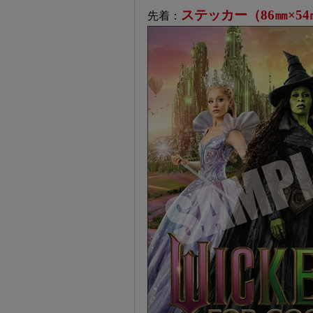
ステッカー（86㎜×5
先着：