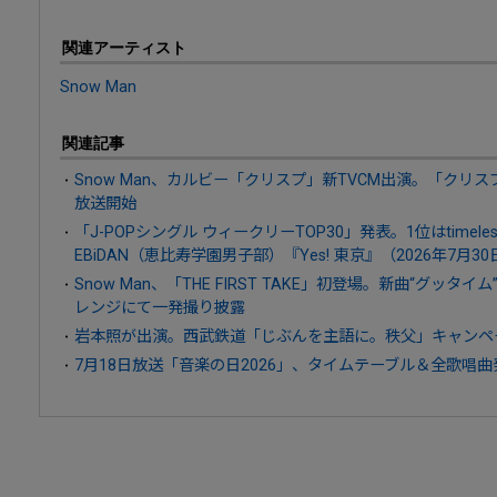
関連アーティスト
Snow Man
関連記事
Snow Man、カルビー「クリスプ」新TVCM出演。「クリ
放送開始
「J-POPシングル ウィークリーTOP30」発表。1位はtime
EBiDAN（恵比寿学園男子部）『Yes! 東京』（2026年7月3
Snow Man、「THE FIRST TAKE」初登場。新曲“グッ
レンジにて一発撮り披露
岩本照が出演。西武鉄道「じぶんを主語に。秩父」キャンペー
7月18日放送「音楽の日2026」、タイムテーブル＆全歌唱曲