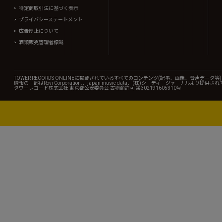
特定商取引法に基づく表示
プライバシーステートメント
広告停止について
酒類販売管理者標識
TOWER RECORDS ONLINEに掲載されているすべてのコンテンツ(記事、画像、音声デ
情報の一部はRovi Corporation.、japan music data、(株)シーディージャーナルより提供
タワーレコード株式会社 東京都公安委員会 古物商許可 第302191605310号