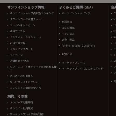
オンラインショップ情報
よくあるご質問 (Q&A)
音
オンラインショップ売れ筋ランキング
オンラインショッピング
ニ
タワーレコード全店チャート
N
配送単位
セール＆キャンペーン
T
注文の確認
注目アイテム
b
キャンセル
インフォメーションメール
in
交換・返品
新規会員登録
T
For International Customers
ショッピングカート
イ
お知らせ
マイページ
K
店舗取置き/予約
Mi
マーケットプレイス
タワーレコードオンラインが選ばれる理
フ
マーケットプレイスはじめてガイド
由
ソ
はじめてのお客様へ
音
欲しい物リストの使い方
コレクション機能の使い方
規約、その他
メンバーズ利用規約
オンライン利用規約
マーケットプレイス利用規約