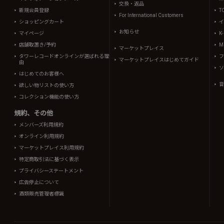
交換・返品
新規会員登録
T
For International Customers
ショッピングカート
イ
お知らせ
マイページ
K
店舗取置き/予約
Mi
マーケットプレイス
タワーレコードオンラインが選ばれる理
フ
マーケットプレイスはじめてガイド
由
ソ
はじめてのお客様へ
音
欲しい物リストの使い方
コレクション機能の使い方
規約、その他
メンバーズ利用規約
オンライン利用規約
マーケットプレイス利用規約
特定商取引法に基づく表示
プライバシーステートメント
広告停止について
酒類販売管理者標識