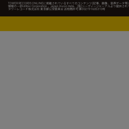
TOWER RECORDS ONLINEに掲載されているすべてのコンテンツ(記事、画像、音声デ
情報の一部はRovi Corporation.、japan music data、(株)シーディージャーナルより提供
タワーレコード株式会社 東京都公安委員会 古物商許可 第302191605310号