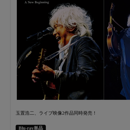
玉置浩二、ライブ映像2作品同時発売！
Blu-ray単品