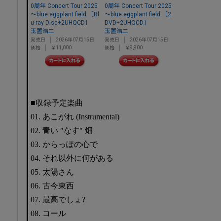
0周年 Concert Tour 2025
0周年 Concert Tour 2025
～blue eggplant field ［Bl
～blue eggplant field ［2
u-ray Disc+2UHQCD］
DVD+2UHQCD］
玉置浩二
玉置浩二
発売日
2026年07月15日
発売日
2026年07月15日
価格
￥11,000
価格
￥9,900
■収録予定楽曲
01. あこがれ (Instrumental)
02. 青い "なす" 畑
03. からっぽの心で
04. それ以外に何がある
05. 太陽さん
06. 古今東西
07. 最高でしょ?
08. コール