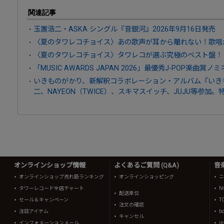
関連記事
玉置浩二・ASKA シングル『音銀河』2026年9月16日発売
〈夏のタワレコチョイス〉あの歌声が耳から離れない！歌唱
〈夏のタワレコチョイス〉タワレコが選ぶ究極のベスト盤！
「MUSIC AWARDS JAPAN 2026」最優秀J-POP楽曲賞ノ
いきものがかり、新解釈コラボレーション・アルバム『いきもの
二、NAYEON（TWICE）、スキマスイッチ、JUJU等参加
オンラインショップ情報
よくあるご質問 (Q&A)
音
オンラインショップ売れ筋ランキング
オンラインショッピング
ニ
タワーレコード全店チャート
N
配送単位
セール＆キャンペーン
T
注文の確認
注目アイテム
b
キャンセル
インフォメーションメール
in