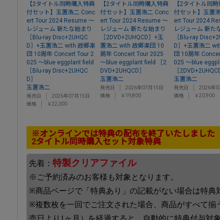
【2タイトル同時購入特典
【2タイトル同時購入特典
【2タイトル同時
付セット】玉置浩二 Conc
付セット】玉置浩二 Conc
付セット】玉置浩二
ert Tour 2024 Resume ～
ert Tour 2024 Resume ～
ert Tour 2024 
レジューム 新たな始まり
レジューム 新たな始まり
レジューム 新た
［Blu-ray Disc+2UHQC
［2DVD+2UHQCD］+玉
［Blu-ray Disc+
D］+玉置浩二 with 故郷楽
置浩二 with 故郷楽団 10
D］+玉置浩二 wi
団 10周年 Concert Tour 2
周年 Concert Tour 2025
団 10周年 Concert
025 ～blue eggplant field
～blue eggplant field ［2
025 ～blue eggpla
［Blu-ray Disc+2UHQC
DVD+2UHQCD］
［2DVD+2UHQC
D］
玉置浩二
玉置浩二
玉置浩二
発売日
2026年07月15日
発売日
2026年0
価格
￥19,800
価格
￥20,900
発売日
2026年07月15日
価格
￥22,000
※オンラインでは特典の配布を終了いたしました
2タイトル同時購入セット対象特典
特製クリアファイル
先着：
※ご予約済みのお客様も対象となります。
※商品ページで「特典あり」の記載がない場合は特典
※複数枚を一回でご注文された場合、商品がすべて揃
売日より1ヶ月）を経過すると、自動的に特典付与対