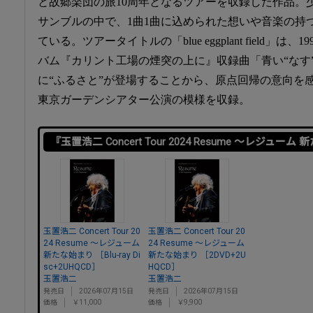
と故郷楽団の旅10周年となるツアーを収録した作品。
サンブルの中で、1曲1曲に込められた想いや音楽の持
ている。ツアータイトルの「blue eggplant field」は
バム『カリント工場の煙突の上に』収録曲「青い“なす
に“ふるさと”が登場することから、原点回帰の意向を感じ
東京ガーデンシアター公演の模様を収録。
『玉置浩二 Concert Tour 2024 Resume ～レジュー
玉置浩二 Concert Tour 20
玉置浩二 Concert Tour 20
24 Resume ～レジューム
24 Resume ～レジューム
新たな始まり ［Blu-ray Di
新たな始まり ［2DVD+2U
sc+2UHQCD］
HQCD］
玉置浩二
玉置浩二
発売日
2026年07月15日
発売日
2026年07月15日
価格
￥11,000
価格
￥9,900