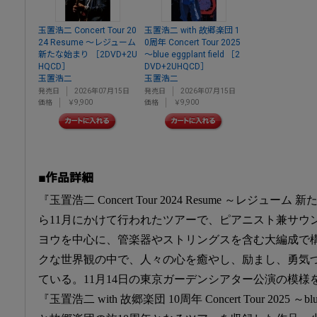
玉置浩二 Concert Tour 20
玉置浩二 with 故郷楽団 1
24 Resume ～レジューム
0周年 Concert Tour 2025
新たな始まり ［2DVD+2U
～blue eggplant field ［2
HQCD］
DVD+2UHQCD］
玉置浩二
玉置浩二
発売日
2026年07月15日
発売日
2026年07月15日
価格
￥9,900
価格
￥9,900
■作品詳細
『玉置浩二 Concert Tour 2024 Resume ～レジュー
ら11月にかけて行われたツアーで、ピアニスト兼サウ
ヨウを中心に、管楽器やストリングスを含む大編成で
クな世界観の中で、人々の心を癒やし、励まし、勇気
ている。11月14日の東京ガーデンシアター公演の模様
『玉置浩二 with 故郷楽団 10周年 Concert Tour 2025 ～bl