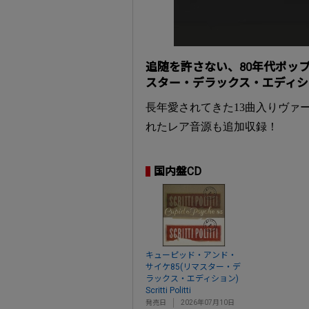
追随を許さない、80年代ポップの最
スター・デラックス・エディシ
長年愛されてきた13曲入りヴァ
れたレア音源も追加収録！
国内盤CD
キューピッド・アンド・
サイケ85(リマスター・デ
ラックス・エディション)
Scritti Politti
発売日
2026年07月10日