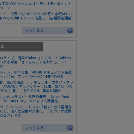
WITCH ON! タワレコ オーディオ祭～夏～」キ
ペーン
トリー不要！8/18～8/26の火曜と水曜はレジ
もれなくdポイント10倍還元！(店舗限定開催)
もっと見る
ロライブ」所属VTuber さくらみことGakken
ラボ参考書「さくらみこでもわかる」シリー
売
バット、初写真集「40×40 ドキュメント金属
ト」発売。プライベートに144時間密着
樹（SixTONES）、ナチュラル・コスメ・ブラ
「SABON」アンバサダーに起用。新CM「SA
NでOff」篇／「香りでON」篇放映開始
レコのコラボビール新作発表 「Urban Oasi
&「DREAM HOP」 8/15より同時発売
う（シソンヌ）、10人の「愛すべき不器用な
たち」描く短編集が文庫化。「あの子が故郷
るとき」発売
もっと見る