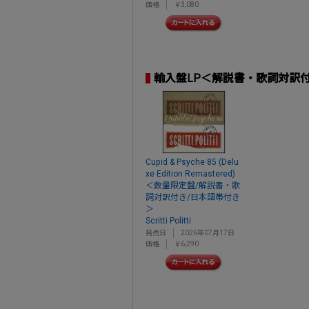
価格
￥3,080
輸入盤LP＜解説書・歌詞対訳
Cupid & Psyche 85 (Delu
xe Edition Remastered)
＜数量限定盤/解説書・歌
詞対訳付き/日本語帯付き
＞
Scritti Politti
発売日
2026年07月17日
価格
￥6,290