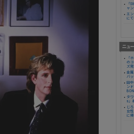
「S
ャン
エン
にて
「ホ
のコ
ズ発
金属
バッ
田中
ンド
BO
タワ
s」
じろ
女性
に帰