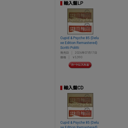
輸入盤LP
Cupid & Psyche 85 (Delu
xe Edition Remastered)
Scritti Politti
発売日
2026年07月17日
価格
￥5,990
輸入盤CD
Cupid & Psyche 85 (Delu
xe Edition Remastered)