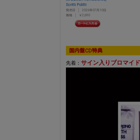
Scritti Politti
発売日
2026年07月10日
価格
￥2,690
国内盤CD特典
サイン入りブロマイ
先着：