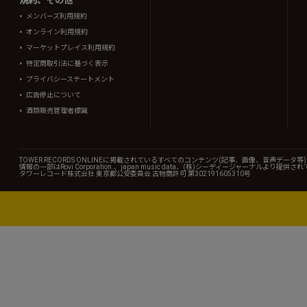
規約、その他
メンバーズ利用規約
オンライン利用規約
マーケットプレイス利用規約
特定商取引法に基づく表示
プライバシーステートメント
広告停止について
酒類販売管理者標識
TOWER RECORDS ONLINEに掲載されているすべてのコンテンツ(記事、画像、音声デ
情報の一部はRovi Corporation.、japan music data、(株)シーディージャーナルより提供
タワーレコード株式会社 東京都公安委員会 古物商許可 第302191605310号