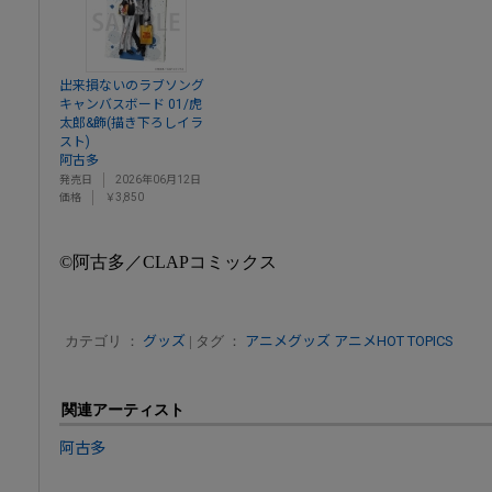
出来損ないのラブソング
キャンバスボード 01/虎
太郎&飾(描き下ろしイラ
スト)
阿古多
発売日
2026年06月12日
価格
￥3,850
©阿古多／CLAPコミックス
カテゴリ ：
グッズ
| タグ ：
アニメグッズ
アニメHOT TOPICS
関連アーティスト
阿古多