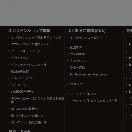
オンラインショップ情報
よくあるご質問 (Q&A)
音
オンラインショップ売れ筋ランキング
オンラインショッピング
ニ
タワーレコード全店チャート
N
配送単位
セール＆キャンペーン
T
注文の確認
注目アイテム
b
キャンセル
インフォメーションメール
in
交換・返品
新規会員登録
T
For International Customers
ショッピングカート
イ
お知らせ
マイページ
K
店舗取置き/予約
Mi
マーケットプレイス
タワーレコードオンラインが選ばれる理
フ
マーケットプレイスはじめてガイド
由
ソ
はじめてのお客様へ
音
欲しい物リストの使い方
コレクション機能の使い方