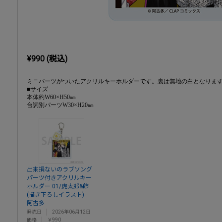
¥990 (税込)
ミニパーツがついたアクリルキーホルダーです。裏は無地の白となりま
■サイズ
本体約W60×H50㎜
台詞別パーツW30×H20㎜
出来損ないのラブソング
パーツ付きアクリルキー
ホルダー 01/虎太郎&飾
(描き下ろしイラスト)
阿古多
発売日
2026年06月12日
価格
￥990