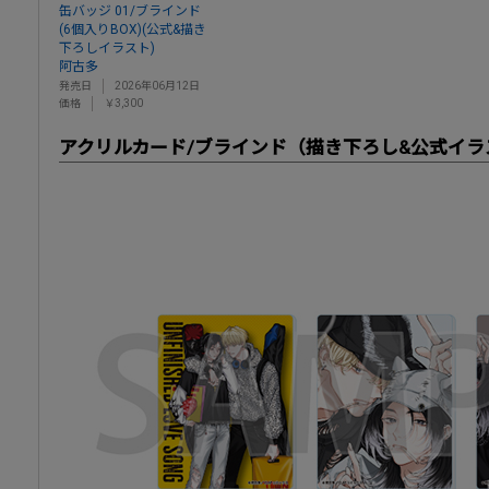
缶バッジ 01/ブラインド
(6個入りBOX)(公式&描き
下ろしイラスト)
阿古多
発売日
2026年06月12日
価格
￥3,300
アクリルカード/ブラインド（描き下ろし&公式イラ