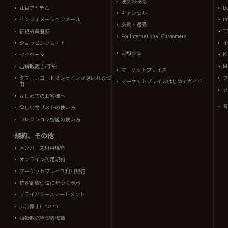
注文の確認
注目アイテム
b
キャンセル
インフォメーションメール
in
交換・返品
新規会員登録
T
For International Customers
ショッピングカート
イ
お知らせ
マイページ
K
店舗取置き/予約
Mi
マーケットプレイス
タワーレコードオンラインが選ばれる理
フ
マーケットプレイスはじめてガイド
由
ソ
はじめてのお客様へ
音
欲しい物リストの使い方
コレクション機能の使い方
規約、その他
メンバーズ利用規約
オンライン利用規約
マーケットプレイス利用規約
特定商取引法に基づく表示
プライバシーステートメント
広告停止について
酒類販売管理者標識