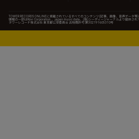
TOWER RECORDS ONLINEに掲載されているすべてのコンテンツ(記事、画像、音声デ
情報の一部はRovi Corporation.、japan music data、(株)シーディージャーナルより提供
タワーレコード株式会社 東京都公安委員会 古物商許可 第302191605310号