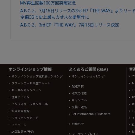
MV再生回数100万回突破記念
A.B.C-Z、7月15日リリースの3rd EP『THE WAY』より
全編CGで史上最もカオスな衝撃作に
A.B.C-Z、3rd EP『THE WAY』7月15日リリース決定
オンラインショップ情報
よくあるご質問 (Q&A)
音
オンラインショップ売れ筋ランキング
オンラインショッピング
ニ
タワーレコード全店チャート
N
配送単位
セール＆キャンペーン
T
注文の確認
注目アイテム
b
キャンセル
インフォメーションメール
in
交換・返品
新規会員登録
T
For International Customers
ショッピングカート
イ
お知らせ
マイページ
K
店舗取置き/予約
Mi
マーケットプレイス