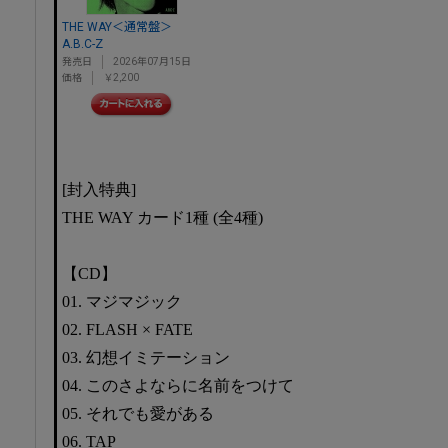
THE WAY＜通常盤＞
A.B.C-Z
発売日
2026年07月15日
価格
￥2,200
[封入特典]
THE WAY カード1種 (全4種)
【CD】
01. マジマジック
02. FLASH × FATE
03. 幻想イミテーション
04. このさよならに名前をつけて
05. それでも愛がある
06. TAP