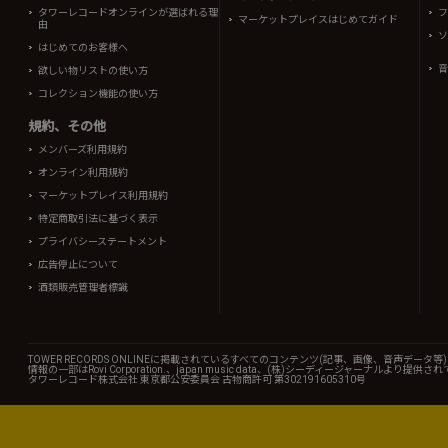
タワーレコードオンラインが選ばれる理
フ
マーケットプレイスはじめてガイド
由
ソ
はじめてのお客様へ
音
欲しい物リストの使い方
コレクション機能の使い方
規約、その他
メンバーズ利用規約
オンライン利用規約
マーケットプレイス利用規約
特定商取引法に基づく表示
プライバシーステートメント
広告停止について
酒類販売管理者標識
TOWER RECORDS ONLINEに掲載されているすべてのコンテンツ(記事、画像、音声デ
情報の一部はRovi Corporation.、japan music data、(株)シーディージャーナルより提供
タワーレコード株式会社 東京都公安委員会 古物商許可 第302191605310号