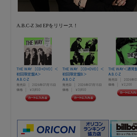
A.B.C-Z 3rd EPをリリース！
THE WAY ［CD+DVD］＜
THE WAY ［CD+DVD］＜
THE WAY＜通常
初回限定盤A＞
初回限定盤B＞
A.B.C-Z
A.B.C-Z
A.B.C-Z
発売日
2026年0
価格
￥2,200
発売日
2026年07月15日
発売日
2026年07月15日
価格
￥3,850
価格
￥3,850