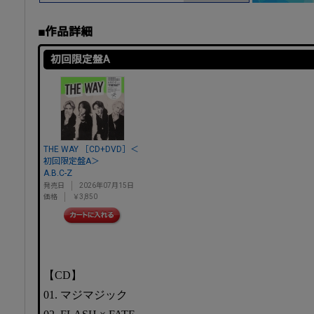
■作品詳細
初回限定盤A
THE WAY ［CD+DVD］＜
初回限定盤A＞
A.B.C-Z
発売日
2026年07月15日
価格
￥3,850
【CD】
01. マジマジック