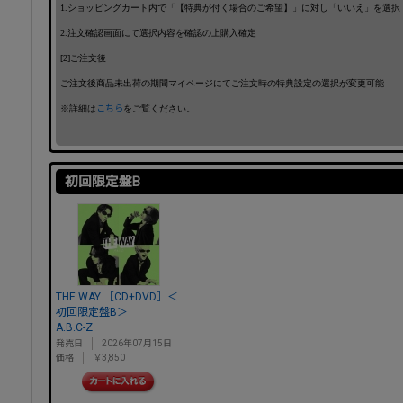
1.ショッピングカート内で「【特典が付く場合のご希望】」に対し「いいえ」を選択
2.注文確認画面にて選択内容を確認の上購入確定
[2]ご注文後
ご注文後商品未出荷の期間マイページにてご注文時の特典設定の選択が変更可能
※詳細は
こちら
をご覧ください。
初回限定盤B
THE WAY ［CD+DVD］＜
初回限定盤B＞
A.B.C-Z
発売日
2026年07月15日
価格
￥3,850