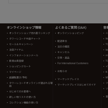
オンラインショップ情報
よくあるご質問 (Q&A)
音
オンラインショップ売れ筋ランキング
オンラインショッピング
ニ
タワーレコード全店チャート
N
配送単位
セール＆キャンペーン
T
注文の確認
注目アイテム
b
キャンセル
インフォメーションメール
in
交換・返品
新規会員登録
T
For International Customers
ショッピングカート
イ
お知らせ
マイページ
K
店舗取置き/予約
Mi
マーケットプレイス
タワーレコードオンラインが選ばれる理
フ
マーケットプレイスはじめてガイド
由
ソ
はじめてのお客様へ
音
欲しい物リストの使い方
コレクション機能の使い方