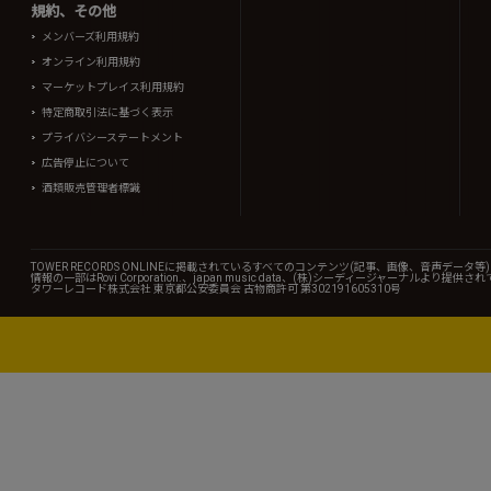
規約、その他
メンバーズ利用規約
オンライン利用規約
マーケットプレイス利用規約
特定商取引法に基づく表示
プライバシーステートメント
広告停止について
酒類販売管理者標識
TOWER RECORDS ONLINEに掲載されているすべてのコンテンツ(記事、画像、音声デ
情報の一部はRovi Corporation.、japan music data、(株)シーディージャーナルより提供
タワーレコード株式会社 東京都公安委員会 古物商許可 第302191605310号