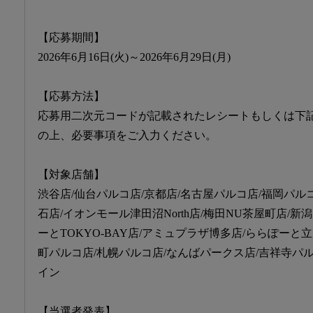
【応募期間】
2026年6月16日(火)～2026年6月29日(月)
【応募方法】
応募用二次元コードが記載されたレシートもしくは下
の上、必要事項をご入力ください。
【対象店舗】
渋谷店/仙台パルコ店/京都店/名古屋パルコ店/福岡パルコ
石店/イオンモール津田沼North店/梅田NU茶屋町店/新
ーとTOKYO-BAY店/アミュプラザ博多店/ららぽーと
町パルコ店/札幌パルコ店/なんばパークス店/吉祥寺パ
イン
【当選者発表】