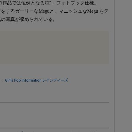
ソロ作品では恒例となるCD＋フォトブック仕様。
するガーリーなMeguと、マニッシュなMegu をテ
風の写真が収められている。
 ：
Girl's Pop Information
J-インディーズ