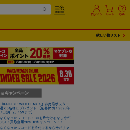
ログイン
カート
Q&A
欲しい物リスト
『KATSEYE: WILD HEARTS』非売品ポスター
選で5名様にプレゼント 【応募締切：2026年
17日(月) 23：59まで】
なくなったレコード・CDを片付けるなら今が
ンス！買取金額20％UPキャンペーン！！
なくなったレコードを片付けるなら今がチャ