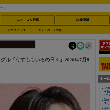
ニュース＆記事
店舗情報
アナログレコード
キャンペーン情報
ューシングル『うすももいろの日々』2026年7月8
映画
を抽
8月
聴か
チャ
聴か