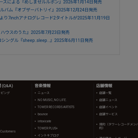
ロデュースによる『めしませルルボン』2026年1月14日発売
フルアルバム『オブザーバトリイ』2025年12月24日発売
より7inchアナログレコード2タイトルが2025年11月19日
りハウスのうた』2025年7月23日発売
シングル『sheep..sleep...』2025年6月11日発売
(Q&A)
音楽情報
店舗情報
ッピング
ニュース
店舗一覧
NO MUSIC, NO LIFE.
店舗ニュース
TOWER RECORDS ARTISTS
店舗イベント
bounce
店舗サービス
intoxicate
規約（タワーレコードメン
約）
TOWER PLUS+
l Customers
イントキブログ