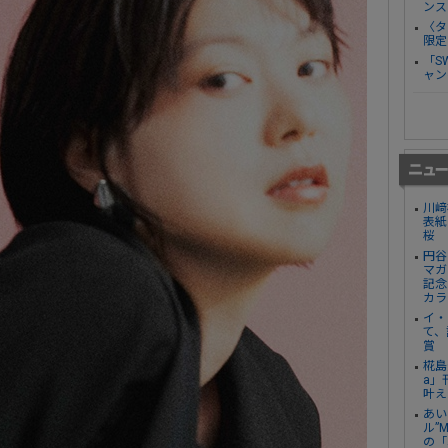
ンス
〈タ
限定
「S
ャン
川﨑
表紙
桜
円谷
マガ
記念
カラ
イ・
て、
賞
椛島
a」
叶え
あい
ル”
の「