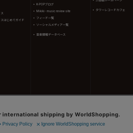
渋谷店ホームページ
K-POPブログ
タワーレコードカフェ
Mikiki - music review site
イス
フィード一覧
イスはじめてガイド
ソーシャルメディア一覧
音楽情報データベース
コンテンツ(記事、画像、音声データ等)はタワーレコード株式会社の承諾なしに無断転載することはできませ
、(株)シーディージャーナルより提供されています。
605310号