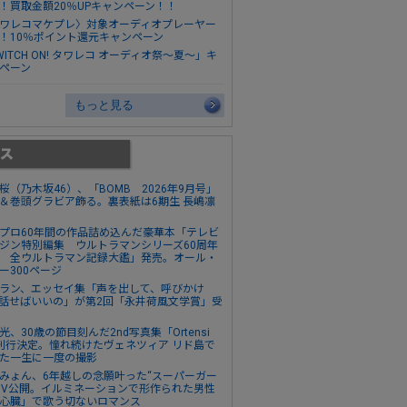
！買取金額20％UPキャンペーン！！
ワレコマケプレ〉対象オーディオプレーヤー
！10％ポイント還元キャンペーン
WITCH ON! タワレコ オーディオ祭～夏～」キ
ペーン
もっと見る
桜（乃木坂46）、「BOMB 2026年9月号」
＆巻頭グラビア飾る。裏表紙は6期生 長嶋凛
プロ60年間の作品詰め込んだ豪華本「テレビ
ジン特別編集 ウルトラマンシリーズ60周年
 全ウルトラマン記録大鑑」発売。オール・
ー300ページ
ラン、エッセイ集「声を出して、呼びかけ
話せばいいの」が第2回「永井荷風文学賞」受
光、30歳の節目刻んだ2nd写真集「Ortensi
刊行決定。憧れ続けたヴェネツィア リド島で
た一生に一度の撮影
みょん、6年越しの念願叶った“スーパーガー
MV公開。イルミネーションで形作られた男性
心臓」で歌う切ないロマンス