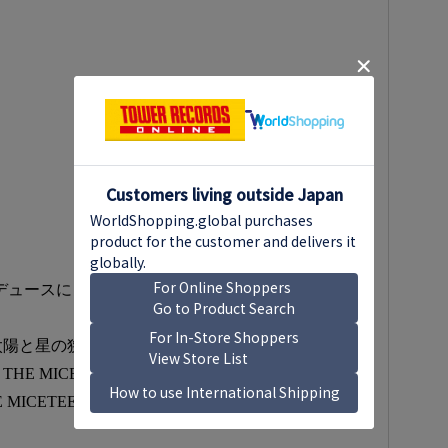
THプロデュースによる楽曲「うすももいろの日々」をリリ
太陽と星の狭間で」（作詞・作曲：connie／編曲：
、THE MICETEETHとの再タッグ作品。
 MICETEETHの次松大助が作詞、金澤義が作曲を