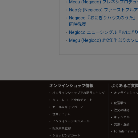
Megu (Negicco) フレネシプ
Nao☆ (Negicco) ファースト
Negicco『おにぎりハウスのうた』
同時発売
Negicco ニューシングル『おにぎ
Megu (Negicco) 約2年半ぶりのソロ
オンラインショップ情報
よくあるご質問 
オンラインショップ売れ筋ランキング
オンラインショ
タワーレコード全店チャート
配送単位
セール＆キャンペーン
注文の確認
注目アイテム
キャンセル
インフォメーションメール
交換・返品
新規会員登録
For Internationa
ショッピングカート