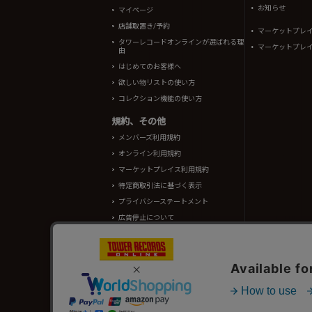
お知らせ
マイページ
店舗取置き/予約
マーケットプレ
タワーレコードオンラインが選ばれる理
マーケットプレ
由
はじめてのお客様へ
欲しい物リストの使い方
コレクション機能の使い方
規約、その他
メンバーズ利用規約
オンライン利用規約
マーケットプレイス利用規約
特定商取引法に基づく表示
プライバシーステートメント
広告停止について
酒類販売管理者標識
TOWER RECORDS ONLINEに掲載されているすべての
情報の一部はRovi Corporation.、japan music data
タワーレコード株式会社 東京都公安委員会 古物商許可 第302191