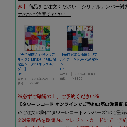
き】
商品をご注文ください。シリアルナンバー対
すのでご注意ください。
【先行試聴会抽選シリア
【先行試聴会抽選シリア
ル付き】MIND+ ＜初回限
ル付き】MIND+ ＜通常盤
定盤＞ ［CD+ネックホル
＞
ダー］
HY
HY
発売日
2026年09月16日
価格
￥3,300
発売日
2026年09月16日
価格
￥4,500
※必ずご確認の上、ご予約ください※
【タワーレコ―ド オンラインでご予約の際の注意事
※ご注文の際に“タワーレコードメンバーズ”のご登
※対象商品を期間内にクレジットカードにてご予