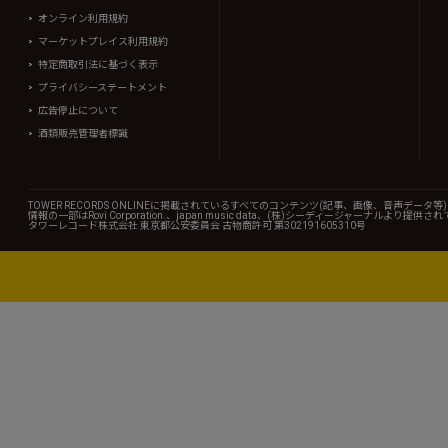
オンライン利用規約
マーケットプレイス利用規約
特定商取引法に基づく表示
プライバシーステートメント
広告停止について
酒類販売管理者標識
TOWER RECORDS ONLINEに掲載されているすべてのコンテンツ(記事、画像、音声デ
情報の一部はRovi Corporation.、japan music data、(株)シーディージャーナルより提供
タワーレコード株式会社 東京都公安委員会 古物商許可 第302191605310号