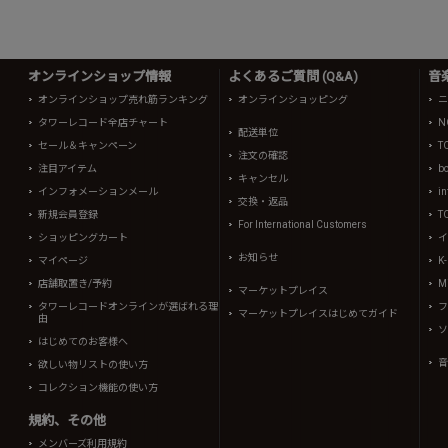
オンラインショップ情報
よくあるご質問 (Q&A)
音
オンラインショップ売れ筋ランキング
オンラインショッピング
ニ
タワーレコード全店チャート
N
配送単位
セール＆キャンペーン
T
注文の確認
注目アイテム
b
キャンセル
インフォメーションメール
in
交換・返品
新規会員登録
T
For International Customers
ショッピングカート
イ
お知らせ
マイページ
K
店舗取置き/予約
Mi
マーケットプレイス
タワーレコードオンラインが選ばれる理
フ
マーケットプレイスはじめてガイド
由
ソ
はじめてのお客様へ
音
欲しい物リストの使い方
コレクション機能の使い方
規約、その他
メンバーズ利用規約