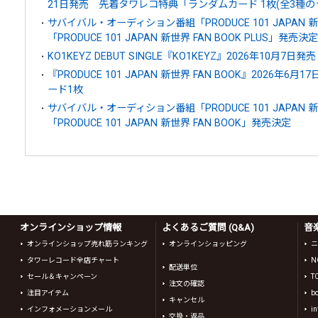
21日発売 先着タワレコ特典「ランダムカード 1枚(全3種
サバイバル・オーディション番組「PRODUCE 101 JAPA
「PRODUCE 101 JAPAN 新世界 FAN BOOK PLUS」発売決定
KO1KEYZ DEBUT SINGLE『KO1KEYZ』2026年10月7日発売
『PRODUCE 101 JAPAN 新世界 FAN BOOK』2026年
ード1枚
サバイバル・オーディション番組「PRODUCE 101 JAPA
「PRODUCE 101 JAPAN 新世界 FAN BOOK」発売決定
オンラインショップ情報
よくあるご質問 (Q&A)
音
オンラインショップ売れ筋ランキング
オンラインショッピング
ニ
タワーレコード全店チャート
N
配送単位
セール＆キャンペーン
T
注文の確認
注目アイテム
b
キャンセル
インフォメーションメール
in
交換・返品