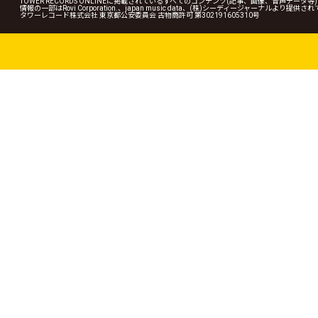
TOWER RECORDS ONLINEに掲載されているすべてのコンテンツ(記事、画像、音声デ
情報の一部はRovi Corporation.、japan music data、(株)シーディージャーナルより提供
タワーレコード株式会社 東京都公安委員会 古物商許可 第302191605310号