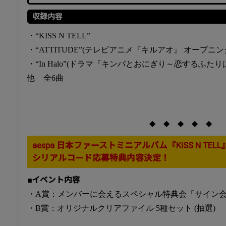
収録内容
・“KISS N TELL”
・“ATTITUDE”(テレビアニメ『キルアオ』 オープニン
・“In Halo”(ドラマ『キンパとおにぎり～恋するふ
他 全6曲
◆ ◆ ◆ ◆ ◆
aespa 日本ファーストミニアルバム『KISS N TELL
シリアルコード応募特典内容決定！
■イベント内容
・A賞：メンバーに会えるスペシャル特典会「サイン会」
・B賞：オリジナルクリアファイル 5種セット (抽選)