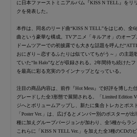
に日本ファーストミニアルバム『KISS N TELL』
クを発表した。
本作は、同名のリード曲“KISS N TELL”をはじめ、
曲という豪華な構成。TVアニメ「キルアオ」のオープ
ドームツアーでの初披露でも大きな話題を呼んだ“ATTI
おにぎり～恋するふたりは似ていてちがう～」の主題
ていた“In Halo”などが収録される。2年間待ち続け
を最高に彩る充実のラインナップとなっている。
注目の商品内容は、前作『Hot Mess』で好評を博し
グレードした全3形態で展開される。「Limited Edition
ジへとボリュームアップし、新たに集合トレカとポス
「Poster Ver.」は、広げるとメンバー別のポスター
種に加えグループバージョンが加わり、全5種からラ
これらに「KISS N TELL Ver.」を加えた全3種の