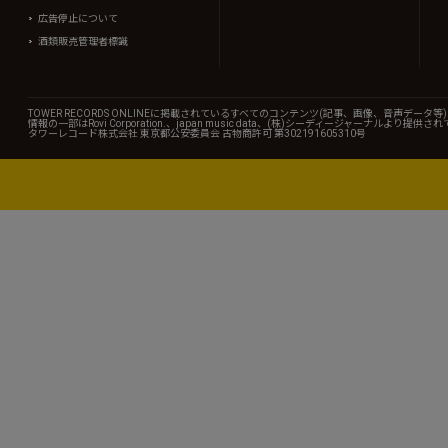
広告停止について
酒類販売管理者標識
TOWER RECORDS ONLINEに掲載されているすべてのコンテンツ(記事、画像、音声デ
情報の一部はRovi Corporation.、japan music data、(株)シーディージャーナルより提供
タワーレコード株式会社 東京都公安委員会 古物商許可 第302191605310号