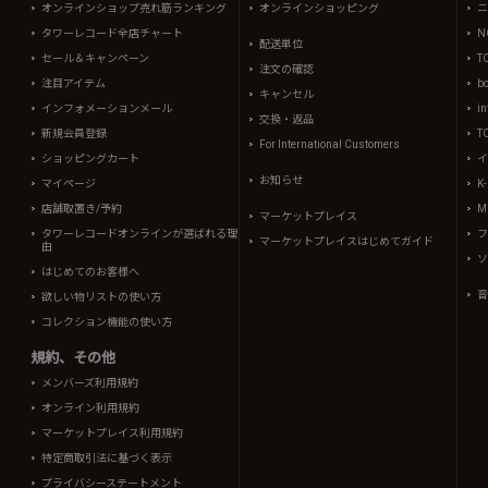
オンラインショップ売れ筋ランキング
オンラインショッピング
ニ
タワーレコード全店チャート
N
配送単位
セール＆キャンペーン
T
注文の確認
注目アイテム
b
キャンセル
インフォメーションメール
in
交換・返品
新規会員登録
T
For International Customers
ショッピングカート
イ
お知らせ
マイページ
K
店舗取置き/予約
Mi
マーケットプレイス
タワーレコードオンラインが選ばれる理
フ
マーケットプレイスはじめてガイド
由
ソ
はじめてのお客様へ
音
欲しい物リストの使い方
コレクション機能の使い方
規約、その他
メンバーズ利用規約
オンライン利用規約
マーケットプレイス利用規約
特定商取引法に基づく表示
プライバシーステートメント