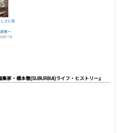
さしさに包
我部恵一
06月17日
家・橋本徹(SUBURBIA)ライフ・ヒストリー』