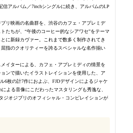
信アルバム／7inchシングルに続き、アルバムのLP
ジブリ映画の名曲群を、渋谷のカフェ・アプレミデ
ストたちが、“午後のコーヒー的なシアワセ”をテーマ
もとに新録カヴァー。これまで数多く制作されてき
、屈指のクオリティーを誇るスペシャルな名作揃い
ニメイターによる、カフェ・アプレミディの情景を
ションで描いたイラストレイションを使用した、ア
ングル6枚の計7作におよぶ、FJDデザインによるジャケ
lmによる音像にこだわったマスタリングも秀逸な、
スタジオジブリのオフィシャル・コンピレイションが