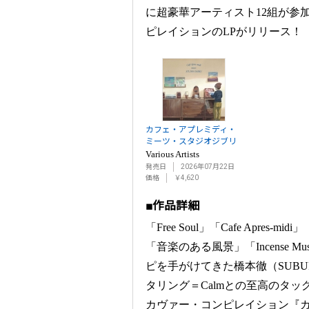
に超豪華アーティスト12組が参
ピレイションのLPがリリース！
カフェ・アプレミディ・
ミーツ・スタジオジブリ
Various Artists
発売日
2026年07月22日
価格
￥4,620
■作品詳細
「Free Soul」「Cafe Apres-midi
「音楽のある風景」「Incense Mus
ピを手がけてきた橋本徹（SUBU
タリング＝Calmとの至高のタ
カヴァー・コンピレイション『