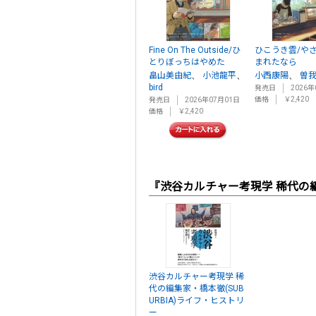
Fine On The Outside/ひ
ひこうき雲/や
とりぼっちはやめた
まれたなら
、
、
、
畠山美由紀
小池龍平
小西康陽
曽
bird
発売日
2026年
価格
￥2,420
発売日
2026年07月01日
価格
￥2,420
『渋谷カルチャー考現学 稀代の編集
渋谷カルチャー考現学 稀
代の編集家・橋本徹(SUB
URBIA)ライフ・ヒストリ
ー