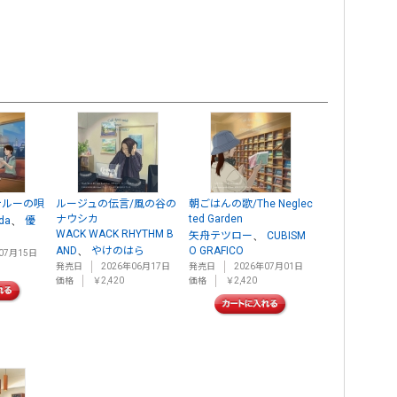
テルーの唄
ルージュの伝言/風の谷の
朝ごはんの歌/The Neglec
ナウシカ
ted Garden
、
da
優
WACK WACK RHYTHM B
、
矢舟テツロー
CUBISM
、
AND
やけのはら
O GRAFICO
07月15日
発売日
2026年06月17日
発売日
2026年07月01日
価格
￥2,420
価格
￥2,420