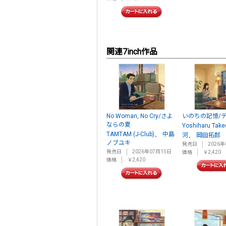
関連7inch作品
No Woman, No Cry/さよ
いのちの記憶/
ならの夏
Yoshiharu Take
、
TAMTAM (J-Club)
中島
、
河
岡田拓郎
ノブユキ
発売日
2026年
発売日
2026年07月15日
価格
￥2,420
価格
￥2,420