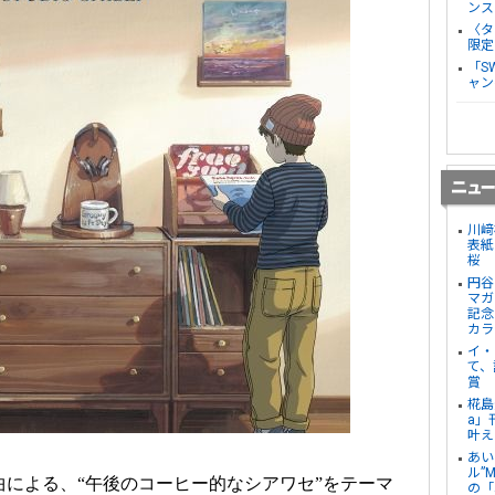
ンス
〈タ
限定
「S
ャン
川﨑
表紙
桜
円谷
マガ
記念
カラ
イ・
て、
賞
椛島
a」
叶え
あい
ル”
選曲による、“午後のコーヒー的なシアワセ”をテーマ
の「