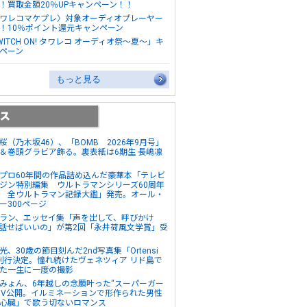
！買取金額20％UPキャンペーン！！
ワレコマケプレ〉対象オーディオプレーヤー
！10％ポイント還元キャンペーン
WITCH ON! タワレコ オーディオ祭～夏～」キ
ペーン
もっと見る
桜（乃木坂46）、「BOMB 2026年9月号」
＆巻頭グラビア飾る。裏表紙は6期生 長嶋凛
プロ60年間の作品詰め込んだ豪華本「テレビ
ジン特別編集 ウルトラマンシリーズ60周年
 全ウルトラマン記録大鑑」発売。オール・
ー300ページ
ラン、エッセイ集「声を出して、呼びかけ
話せばいいの」が第2回「永井荷風文学賞」受
光、30歳の節目刻んだ2nd写真集「Ortensi
刊行決定。憧れ続けたヴェネツィア リド島で
た一生に一度の撮影
みょん、6年越しの念願叶った“スーパーガー
MV公開。イルミネーションで形作られた男性
心臓」で歌う切ないロマンス