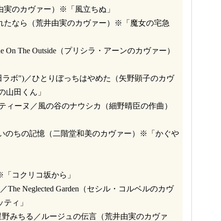
井由実のカヴァー）※「風立ちぬ」
まれたなら（荒井由実のカヴァー）※「魔女の宅急
ine On The Outside（プリシラ・アーンのカヴァー）
冨田恵一 "冨田ラボ")／ひとりぼっちはやめた（矢野顕子のカヴ
の山田くん」
. クレモンティーヌ／風の谷のナウシカ（細野晴臣の作曲）
サリー／いのちの記憶（二階堂和美のカヴァー）※「かぐや
歌※「コクリコ坂から」
武田カオリ／The Neglected Garden（セシル・コルベルのカヴ
ッティ」
and feat. 星野みちる／ルージュの伝言（荒井由実のカヴァ