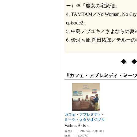
ー）※「魔女の宅急便」
4. TAMTAM／No Woman,
episode2」
5. 中島ノブユキ／さよならの
6. 優河 with 岡田拓郎／テ
◆ ◆
『カフェ・アプレミディ・ミーツ
カフェ・アプレミディ・
ミーツ・スタジオジブリ
Various Artists
発売日
2026年06月03日
価格
￥2,970