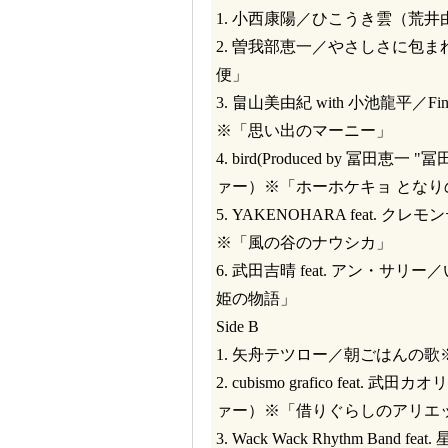
1. 小西康陽／ひこうき雲（荒
2. 曽我部恵一／やさしさに包
便」
3. 畠山美由紀 with 小池龍平／F
※「思い出のマーニー」
4. bird(Produced by 
ァー）※「ホーホケキョ となり
5. YAKENOHARA feat
※「風の谷のナウシカ」
6. 武田吉晴 feat. アン・
姫の物語」
Side B
1. 矢舟テツロー／朝ごはんの
2. cubismo grafico feat. 
ァー）※「借りぐらしのアリエ
3. Wack Wack Rhythm B