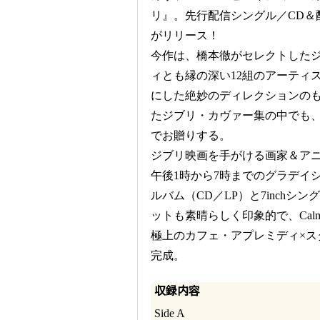
リ』。先行配信シングル／CD＆配
がリリース！
今作は、橋本徹がセレクトした
ィとも縁の深い12組のアーティ
にした絶妙のディレクションの
たジブリ・カヴァー集の中でも
でお贈りする。
ジブリ映画を手がける画家＆ア
午後1時から7時までのグラデイ
ルバム（CD／LP）と7inchシ
ットも素晴らしく印象的で、Ca
極上のカフェ・アプレミディ×
完成。
収録内容
Side A