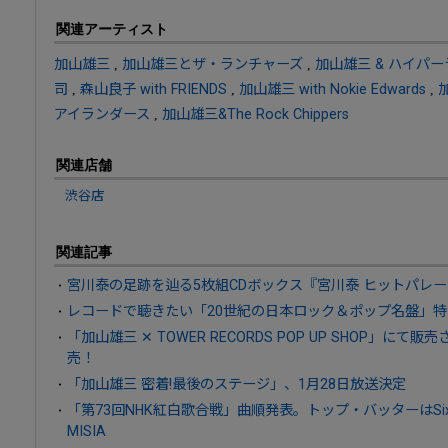
関連アーティスト
加山雄三
,
加山雄三とザ・ランチャーズ
,
加山雄三 & ハイパ
司
,
森山良子 with FRIENDS
,
加山雄三 with Nokie Edwards
,
アイランダース
,
加山雄三&The Rock Chippers
関連店舗
渋谷店
関連記事
宮川泰の足跡を辿る5枚組CDボックス『宮川泰 ヒットパレード
レコードで聴きたい「20世紀の日本ロック＆ポップ名盤」特
「加山雄三 ✕ TOWER RECORDS POP UP SHOP」
売！
「加山雄三 密着!最後のステージ」、1月28日放送決定
「第73回NHK紅白歌合戦」曲順発表。トップ・バッターはSi
MISIA