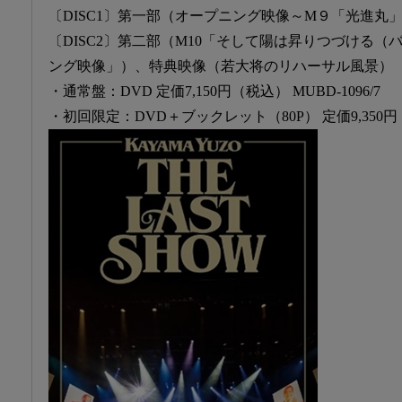
〔DISC1〕第一部（オープニング映像～M９「光進丸
〔DISC2〕第二部（M10「そして陽は昇りつづける（
ング映像」）、特典映像（若大将のリハーサル風景）
・通常盤：DVD 定価7,150円（税込） MUBD-1096/7
・初回限定：DVD＋ブックレット（80P） 定価9,350円（税