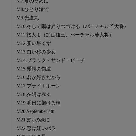
M7.君のために
M8.ひとり渚で
M9.光進丸
M10.そして陽は昇りつづける（バーチャル若大将）
M11.旅人よ（加山雄三、バーチャル若大将）
M12.蒼い星くず
M13.白い砂の少女
M14.ブラック・サンド・ビーチ
M15.霧雨の舗道
M16.君が好きだから
M17.ブライトホーン
M18.夕陽は赤く
M19.明日に架ける橋
M20.September 4th
M21ぼくの妹に
M22.恋は紅いバラ