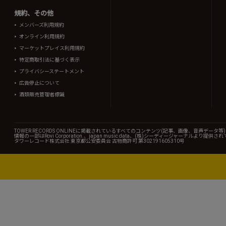
規約、その他
メンバーズ利用規約
オンライン利用規約
マーケットプレイス利用規約
特定商取引法に基づく表示
プライバシーステートメント
広告停止について
酒類販売管理者標識
TOWER RECORDS ONLINEに掲載されているすべてのコンテンツ(記事、画像、音声デ
情報の一部はRovi Corporation.、japan music data、(株)シーディージャーナルより提供
タワーレコード株式会社 東京都公安委員会 古物商許可 第302191605310号