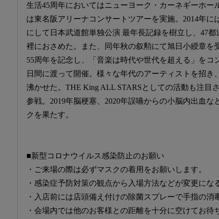
生活45周年においてはニューヨーク・カーネギーホー
は東名阪アリーナコンサートツアーを実施。2014年には
にして日本武道館単独公演 最年長記録を樹立し、47
裡におさめた。また、同年秋の叙勲にて旭日小綬章を受
55周年を記念し、「音楽は時代や世代を超える」をコン
日間に渡って開催。様々な年代のアーティストを招き
沸かせた。THE King ALL STARSとしての活動も
参戦。2019年脳梗塞、2020年誤嚥からの小脳内出血な
クを果たす。
■新型コロナウイルス感染防止のお願い
・ご来場の際は必ずマスクの着用をお願いします。
・感染症予防対策の観点から入場方法などが変更にな
・入店前には店頭備え付けの除菌スプレーで手指の消
・会場内では他のお客様との距離を十分に空けてお待