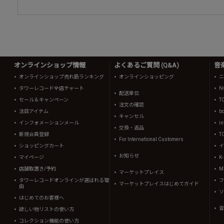
オンラインショップ情報
よくあるご質問 (Q&A)
音
オンラインショップ売れ筋ランキング
オンラインショッピング
ニ
タワーレコード全店チャート
N
配送単位
セール＆キャンペーン
T
注文の確認
注目アイテム
b
キャンセル
インフォメーションメール
in
交換・返品
新規会員登録
T
For International Customers
ショッピングカート
イ
お知らせ
マイページ
K
店舗取置き/予約
Mi
マーケットプレイス
タワーレコードオンラインが選ばれる理
フ
マーケットプレイスはじめてガイド
由
ソ
はじめてのお客様へ
音
欲しい物リストの使い方
コレクション機能の使い方