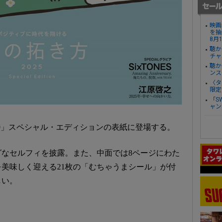
映画
を抽
8月
聴か
チャ
聴か
ンス
〈タ
限定
「S
ャン
 2429」スペシャル・エディションの表紙に登場する。
なセルフィを披露。また、中面では8ページにわた
を美味しく迎える21枚の「むちゃうまシール」が付
しい。