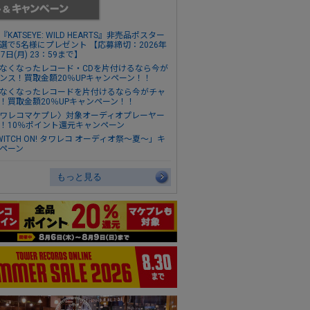
『KATSEYE: WILD HEARTS』非売品ポスター
選で5名様にプレゼント 【応募締切：2026年
17日(月) 23：59まで】
なくなったレコード・CDを片付けるなら今が
ンス！買取金額20％UPキャンペーン！！
なくなったレコードを片付けるなら今がチャ
！買取金額20％UPキャンペーン！！
ワレコマケプレ〉対象オーディオプレーヤー
！10％ポイント還元キャンペーン
WITCH ON! タワレコ オーディオ祭～夏～」キ
ペーン
もっと見る