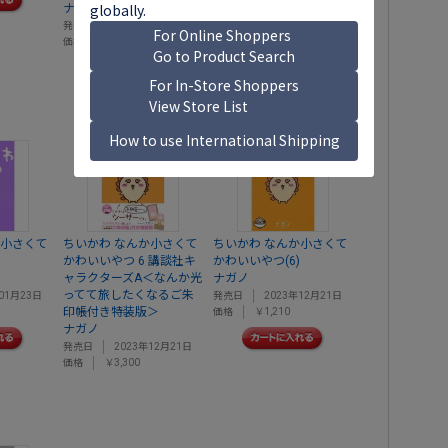
ナガノ
発売日
2022年07月22日
価格
￥2,420
か小さくて
ちいかわ なんか小さくて
ちいかわ なんか小さくて
かわいいやつ 6 講談社キ
かわいいやつ(6)
ャラクターズA＜なんか光
ナガノ
ってて旅したくなるご朱
01月23日
発売日
2023年12月21日
印帳付き特装版＞
価格
￥1,210
ナガノ
発売日
2023年12月21日
価格
￥3,300