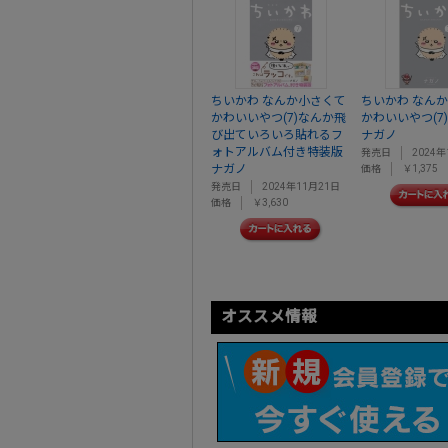
ちいかわ なんか小さくて
ちいかわ なん
かわいいやつ(7)なんか飛
かわいいやつ(7)
び出ていろいろ貼れるフ
ナガノ
ォトアルバム付き特装版
発売日
2024年
ナガノ
価格
￥1,375
発売日
2024年11月21日
価格
￥3,630
オススメ情報