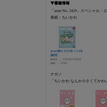
▼書籍情報
「anan No. 2429」スペシャル
表紙：ちいかわ
anan増刊 2025年 1/15号
[雑誌]
発売日
2025年01月08日
価格
￥980
ナガノ
「ちいかわ なんか小さくてかわ