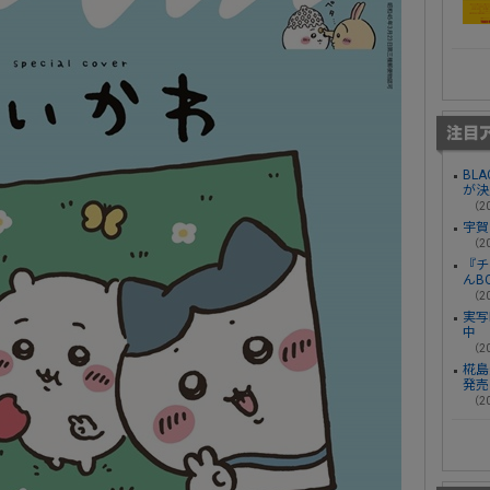
BL
が決
（20
宇賀
（20
『チ
んB
（20
実写
中
（20
椛島光
発売
（20